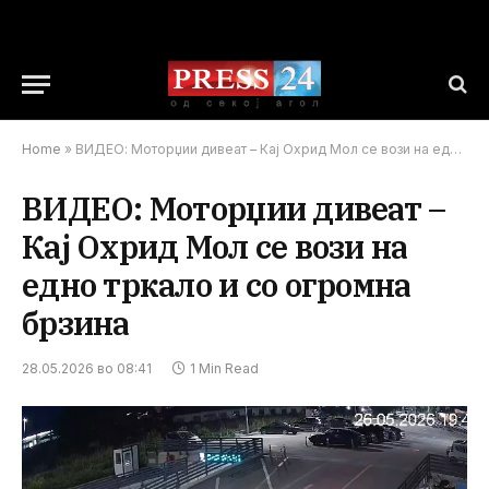
Home
»
ВИДЕО: Моторџии дивеат – Кај Охрид Мол се вози на едно тркало и со огромна брзина
ВИДЕО: Моторџии дивеат –
Кај Охрид Мол се вози на
едно тркало и со огромна
брзина
28.05.2026 во 08:41
1 Min Read