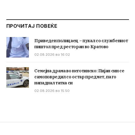
ПРОЧИТАЈ ПОВЕЌЕ
Приведен полицаец – пукал со службениот
пиштол пред ресторан во Кратово
02.08.2026 во 16:02
Семејна драма во неготинско: Пијан син се
самоповредил со остар предмет, па го
нападнал татка си
02.08.2026 во 15:50