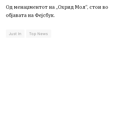
Од менаџментот на „Охрид Мол“, стои во
објавата на Фејсбук.
Just In
Top News