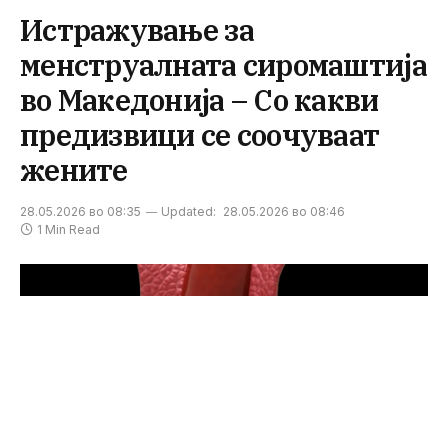
Истражување за
менструалната сиромаштија
во Македонија – Со какви
предизвици се соочуваат
жените
28.05.2026 во 08:35
Updated:
28.05.2026 во 08:46
1 Min Read