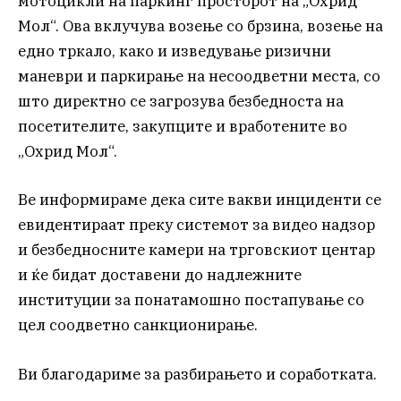
мотоцикли на паркинг просторот на „Охрид
Мол“. Ова вклучува возење со брзина, возење на
едно тркало, како и изведување ризични
маневри и паркирање на несоодветни места, со
што директно се загрозува безбедноста на
посетителите, закупците и вработените во
„Охрид Мол“.
Ве информираме дека сите вакви инциденти се
евидентираат преку системот за видео надзор
и безбедносните камери на трговскиот центар
и ќе бидат доставени до надлежните
институции за понатамошно постапување со
цел соодветно санкционирање.
Ви благодариме за разбирањето и соработката.