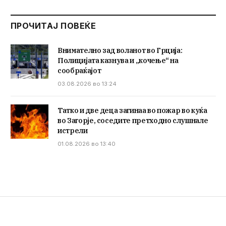
ПРОЧИТАЈ ПОВЕЌЕ
Внимателно зад воланот во Грција:
Полицијата казнува и „кочење“ на
сообраќајот
03.08.2026 во 13:24
Татко и две деца загинаа во пожар во куќа
во Загорје, соседите претходно слушнале
истрели
01.08.2026 во 13:40