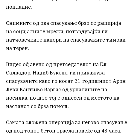
попладне.
Снимките од ова спасување брзо се раширија
на социјалните мрежи, потврдувајќи ги
натчовечките напори на спасувачките тимови
на терен.
Видео објавено од претседателот на Ел
Салвадор, Наџиб Букеле, ги прикажува
спасувачите како го носат 21-годишниот Арон
Леви Кантиљо Варгас од урнатините на
носилка, по што тој е однесен од местото на
настанот со брза помош.
Самата сложена операција за негово спасување
од под тонот бетон траела повеќе од 43 часа.