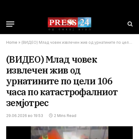
Home
»
(ВИДЕО) Млад човек извлечен жив од урнатините по цели 106 часа по катастрофалниот земјотрес
(ВИДЕО) Млад човек
извлечен жив од
урнатините по цели 106
часа по катастрофалниот
земјотрес
29.06.2026 во 19:53
2 Mins Read