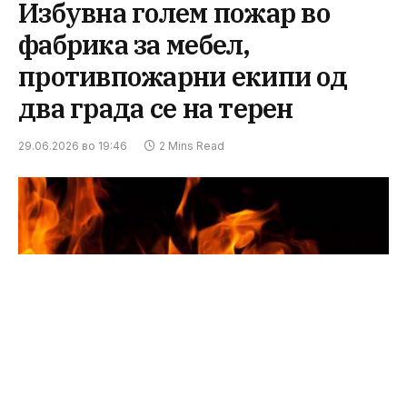
Избувна голем пожар во
фабрика за мебел,
противпожарни екипи од
два града се на терен
29.06.2026 во 19:46
2 Mins Read