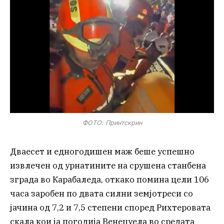
ФОТО: Принтскрин
Дваесет и едногодишен маж беше успешно
извлечен од урнатините на срушена станбена
зграда во Карабаледа, откако помина цели 106
часа заробен по двата силни земјотреси со
јачина од 7,2 и 7,5 степени според Рихтеровата
скала кои ја погодија Венецуела во средата