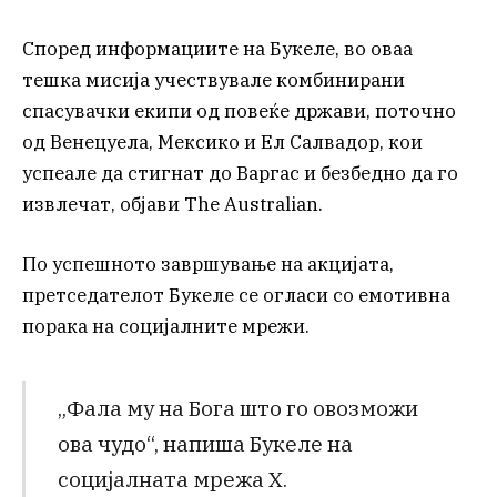
Според информациите на Букеле, во оваа
тешка мисија учествувале комбинирани
спасувачки екипи од повеќе држави, поточно
од Венецуела, Мексико и Ел Салвадор, кои
успеале да стигнат до Варгас и безбедно да го
извлечат, објави The Australian.
По успешното завршување на акцијата,
претседателот Букеле се огласи со емотивна
порака на социјалните мрежи.
„Фала му на Бога што го овозможи
ова чудо“, напиша Букеле на
социјалната мрежа X.