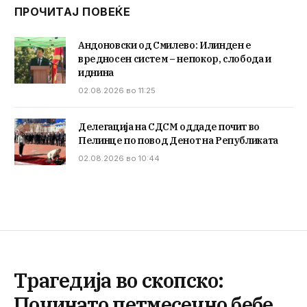
ПРОЧИТАЈ ПОВЕЌЕ
Андоновски од Смилево: Илинден е
вредносен систем – непокор, слобода и
иднина
02.08.2026 во 11:25
Делегација на СДСМ оддаде почит во
Пелинце по повод Денот на Републиката
02.08.2026 во 10:44
Трагедија во скопско:
Починато петмесечно бебе