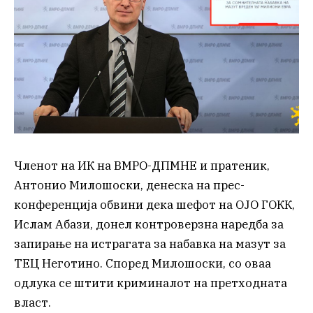
Членот на ИК на ВМРО-ДПМНЕ и пратеник,
Антонио Милошоски, денеска на прес-
конференција обвини дека шефот на ОЈО ГОКК,
Ислам Абази, донел контроверзна наредба за
запирање на истрагата за набавка на мазут за
ТЕЦ Неготино. Според Милошоски, со оваа
одлука се штити криминалот на претходната
власт.