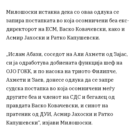
Милошоски истакна дека со оваа одлука се
запира постапката во која осомничени беа екс-
директорот на ЕСМ, Васко Ковачевски, како и
Асмир Јахоски и Ратко Капушевски.
„Ислам Абази, соседот на Али Ахмети од Зајас,
си ја одработува добиената функција шеф на
ОЈО ГОКК, и по насока на триото Филипче,
Ахмети и Заев, донесе одлука да се запре
судска постапка во која осомничени меѓу
другите беа и членот на СДС и бегалец од
правдата Васко Ковачевски, и синот на
пратеник од ДУИ, Асмир Јахоски и Ратко
Капушевски“, изјави Милошоски.