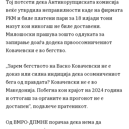
Тој потсети дека Антикорупциската комисија
веќе утврдила неправилности каде на фирмата
РКМ и биле платени пари за 18 илјади тони
мазут кои никогаш не биле доставени.
Милошоски прашува зошто одлуката за
запирање доаѓа додека првоосомничениот
Ковачевски е во бегство.
„Зарем бегството на Васко Ковачевски не е
доказ или силна индиција дека осомничениот
бега од правдата? Ковачевски не е во
Македонија. Побегна кон крајот на 2024 година
и оттогаш за органите на прогонот не е
достапен“, подвлече пратеникот.
Од ВМРО-ДПМНЕ порачаа дека нема да