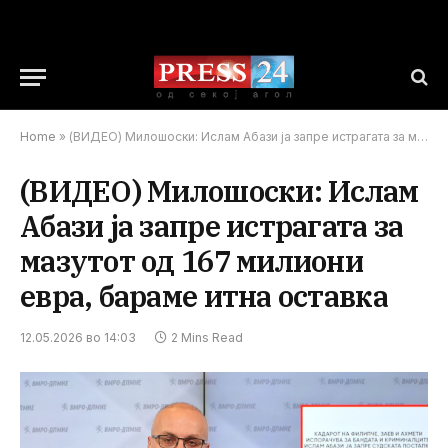
Home
»
(ВИДЕО) Милошоски: Ислам Абази ја запре истрагата за мазутот од 167 милиони евра, бараме итна оставка
(ВИДЕО) Милошоски: Ислам
Абази ја запре истрагата за
мазутот од 167 милиони
евра, бараме итна оставка
12.05.2026 во 14:03
2 Mins Read