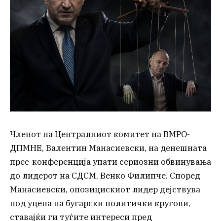
Членот на Централниот комитет на ВМРО-
ДПМНЕ, Валентин Манасиевски, на денешната
прес-конференција упати сериозни обвинувања
до лидерот на СДСМ, Венко Филипче. Според
Манасиевски, опозицискиот лидер дејствува
под уцена на бугарски политички кругови,
ставајќи ги туѓите интереси пред