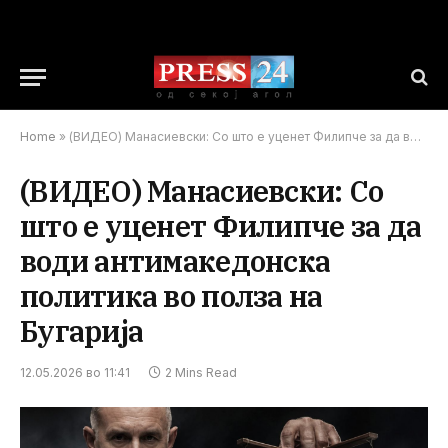
Home
»
(ВИДЕО) Манасиевски: Со што е уценет Филипче за да води антимакедонска политика во полза на Бугарија
(ВИДЕО) Манасиевски: Со
што е уценет Филипче за да
води антимакедонска
политика во полза на
Бугарија
12.05.2026 во 11:41
2 Mins Read