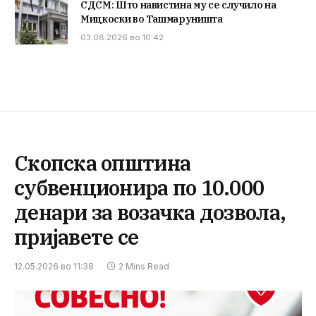
СДСМ: Што навистина му се случило на
Мицкоски во Ташмаруништа
03.08.2026 во 10:42
Скопска општина
субвенционира по 10.000
денари за возачка дозвола,
пријавете се
12.05.2026 во 11:38
2 Mins Read