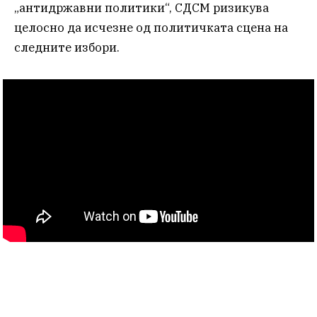
„антидржавни политики“, СДСМ ризикува
целосно да исчезне од политичката сцена на
следните избори.