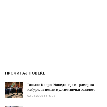
ПРОЧИТАЈ ПОВЕЌЕ
Гаши во Каиро: Македонија е пример за
меѓурелигиски и мултиетнички соживот
03.08.2026 во 15:06