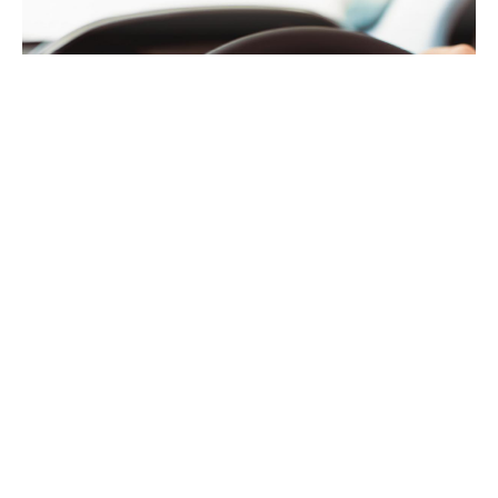
Градоначалникот на Општина Центар, Горан
Герасимовски, ги повика младите центарци да
се пријават за субвенции за обука и полагање
за возачка дозвола Б-категорија.
Тој посочи дека интересот за оваа мерка е
зголемен и дека субвенциите претставуваат