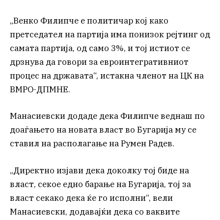
„Венко Филипче е политичар кој како
претседател на партија има понизок рејтинг од
самата партија, од само 3%, и тој истиот се
дрзнува да говори за евроинтегративниот
процес на државата“, истакна членот на ЦК на
ВМРО-ДПМНЕ.
Манасиевски додаде дека Филипче веднаш по
доаѓањето на новата власт во Бугарија му се
ставил на располагање на Румен Радев.
„Директно изјави дека доколку тој биде на
власт, секое едно барање на Бугарија, тој за
власт секако дека ќе го исполни“, вели
Манасиевски, додавајќи дека со ваквите