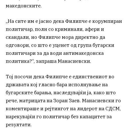
македонските.
„На сите им е јасно дека Филипче е корумпиран
политичар, полн со криминали, афери и
скандали, но Филипче мора директно да
одговори, со што е уценет од група бугарски
политичари за да води антимакедонска
политика?“, запраша Манасиевски.
Тој посочи дека Филипче е единствениот во
државата кој гласно бара исполнување на
бугарските барања, наследувајќи ја, како што
рече, матрицата на Зоран Заев. Манасиевски го
коментираше и рејтингот на лидерот на СДСМ,
нарекувајќи го политичар без капацитет за
резултати.