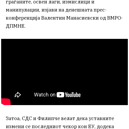
граѓаните, освен лаги, измислици и
манипулации, изјави на денешната прес-
конференција Валентин Манасиевски од ВМРО-
ДПМНЕ.
Затоа, СДС и Филипче велат дека уставните
измени се последниот чекор кон ЕУ, додека