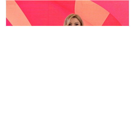
Христијан Мицкоски и ВМРО-OKГ
продолжуваат да лажат дека вметнувањето на
малцинствата во Уставот го загрозувало
македонскиот идентитет. Ова е чиста
манипулација. Вистината е спротивна: