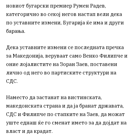
новиот бугарски премиер Румен Радев,
категорично во секој негов настап вели дека
по уставните измени, Бугарија ќе има и други
барања.
Дека уставните измени се последната пречка
за Македонија, веруваат само Венко Филипче и
оние лојалистите на Зоран Заев, поставени
лично од него во партиските структури на
СДС.
Наместо да застанат на вистинската,
македонската страна и да ја бранат државата,
СДС и Филипче по стапките на Заев, да можат
уште еднаш ќе го сменат името за да дојдат на
власт и да крадат.