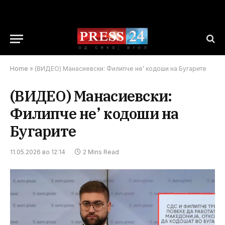
Home
»
(ВИДЕО) Манасиевски: Филипче не’ кодоши на Бугарите
(ВИДЕО) Манасиевски:
Филипче не’ кодоши на
Бугарите
11.05.2026 во 12:14
2 Mins Read