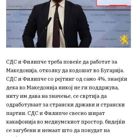
СДС и Филипче треба повеќе да работат за
Македонија, отколку да кодошат во Бугарија.
СДС и Филипче со рејтинг од само 4%, знаејќи
дека во Македонија никој не ги поддржува,
ниту им дава на значење, се свртија да
одработуваат за странски држави и странски
партии. СДС и Филипче свесно шират
какафонија во медиумскиот простор, бидејќи
се загубени и немаат што да понудат на