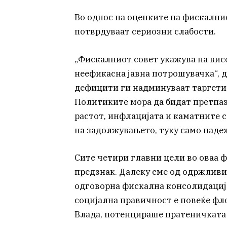
Во однос на оценките на фискални
потврдуваат сериозни слабости.
„Фискалниот совет укажува на вис
неефикасна јавна потрошувачка“, 
дефицити ги надминуваат таргетит
Политиките мора да бидат претпаз
растот, инфлацијата и каматните с
на задолжувањето, туку само надеж
Сите четири главни цели во оваа ф
предзнак. Далеку сме од одржливи
одговорна фискална консолидација
социјална правичност е повеќе фл
Влада, потенцираше пратеничката 