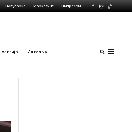
Популарно
Маркетинг
Импресум
Facebook
Instagram
TikTok
нологија
Интервју