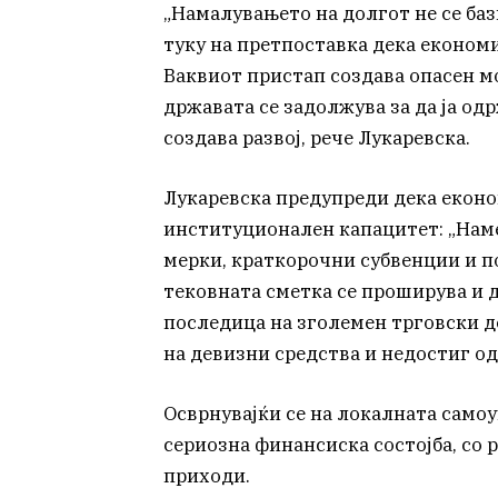
„Намалувањето на долгот не се баз
туку на претпоставка дека економи
Ваквиот пристап создава опасен мод
државата се задолжува за да ја од
создава развој, рече Лукаревска.
Лукаревска предупреди дека еконо
институционален капацитет: „Наме
мерки, краткорочни субвенции и 
тековната сметка се проширува и 
последица на зголемен трговски 
на девизни средства и недостиг од
Осврнувајќи се на локалната самоу
сериозна финансиска состојба, со 
приходи.