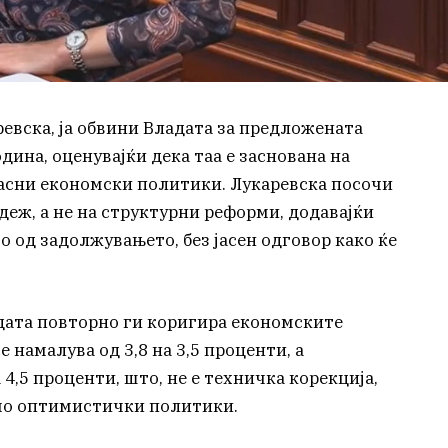
евска, ја обвини Владата за предложената
дина, оценувајќи дека таа е заснована на
асни економски политики. Лукаревска посочи
адеж, а не на структурни реформи, додавајќи
о од задолжувањето, без јасен одговор како ќе
дата повторно ги коригира економските
 намалува од 3,8 на 3,5 проценти, а
 4,5 проценти, што, не е техничка корекција,
емо оптимистички политики.