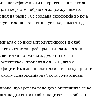
ира на реформи или на кратење на расходи,
јата ќе расте побрзо од задолжувањето.
ел на развој. Се создава економија во која
ржува тековната потрошувачка, наместо да
мијата е со ниска продуктивност и слаб
сто системски реформи, гледаме ад хок
политички популизам. Дефицитот на
достигнува 5 проценти од БДП, што е
дефицит. Имаме повеќе одлив отколку прилив
 околу една милијарда“, рече Лукаревска.
права, Лукаревска рече дека општините се во
раст на долгот и слаб капацитет за стабилни