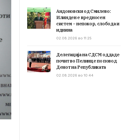
Андоновски од Смилево:
Илинден е вредносен
систем – непокор, слобода и
иднина
02.08.2026 во 11:25
Делегација на СДСМ оддаде
почит во Пелинце по повод
Денот на Републиката
02.08.2026 во 10:44