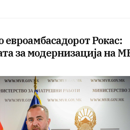
о евроамбасадорот Рокас:
а за модернизација на М