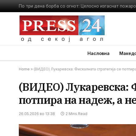
Полицаец камуфлиран како грмушка за шест часа казни
Насловна
Македо
Home
»
(ВИДЕО) Лукаревска: Фискалната стратегија се потпир
(ВИДЕО) Лукаревска: Ф
потпира на надеж, а н
26.05.2026 во 13:38
2 Mins Read