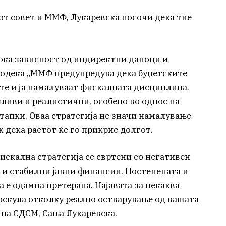
от совет и ММФ, Лукаревска посочи дека тие
ока зависност од индиректни даноци и
додека „ММФ предупредува дека буџетските
е и ја намалуваат фискалната дисциплина.
ливи и реалистични, особено во однос на
тапки. Оваа стратегија не значи намалување
 дека растот ќе го прикрие долгот.
искална стратегија се свртени со негативен
 и стабилни јавни финансии. Постепената и
 е одамна претерана. Најавата за некаква
оскула отколку реално остварување од вашата
на СДСМ, Сања Лукаревска.