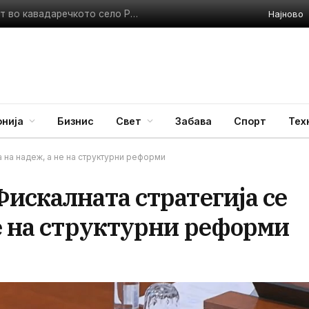
Најново
 74 возачи
нија
Бизнис
Свет
Забава
Спорт
Тех
а на надеж, а не на структурни реформи
искалната стратегија се
е на структурни реформи