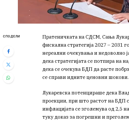
Пратеничката на СДСМ, Сања Лукар
СПОДЕЛИ
фискална стратегија 2027 – 2031 го
нереални очекувања и недоволно ј
дека стратегијата се потпира на н
дека се очекува БДП да расте побрз
се справи идните ценовни шокови.
Лукаревска потенцираше дека Вла
проекции, при што растот на БДП се
инфлацијата се зголемува од 2,5 на
туку доказ за погрешни и прегол