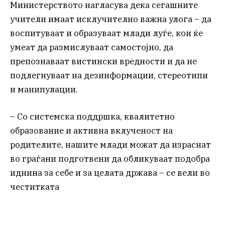
Министерството нагласува дека сегашните
учители имаат исклучително важна улога – да
воспитуваат и образуваат млади луѓе, кои ќе
умеат да размислуваат самостојно, да
препознаваат вистински вредности и да не
подлегнуваат на дезинформации, стереотипи
и манипулации.
– Со системска поддршка, квалитетно
образование и активна вклученост на
родителите, нашите млади можат да израснат
во граѓани подготвени да обликуваат подобра
иднина за себе и за целата држава – се вели во
честитката