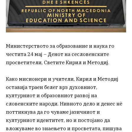
Министерството за образование и наука го
честита 24 мај – Денот на сесловенските
просветители, Светите Кирил и Методиј.
Како мисионери и учители, Кирил и Методиј
оставија траен белег врз духовниот,
културниот и образовниот развој на
словенските народи. Нивното дело и денес нè
поттикнува да го чуваме јазичниот и
културниот идентитет, но и постојано да
вложуваме во знаењето и просветата, пишува