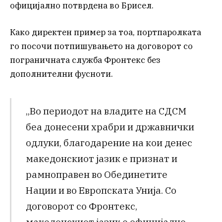
официјално потврдена во Брисел.
Како директен пример за тоа, портпаролката
го посочи потпишувањето на договорот со
пограничната служба Фронтекс без
дополнителни фусноти.
„Во периодот на владите на СДСМ
беа донесени храбри и државнички
одлуки, благодарение на кои денес
македонскиот јазик е признат и
рамноправен во Обединетите
Нации и во Европската Унија. Со
договорот со Фронтекс,
македонскиот јазик е официјално