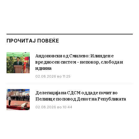
ПРОЧИТАЈ ПОВЕЌЕ
Андоновски од Смилево: Илинден е
вредносен систем – непокор, слобода и
иднина
02.08.2026 во 11:25
Делегација на СДСМ оддаде почит во
Пелинце по повод Денот на Републиката
02.08.2026 во 10:44