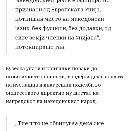
признаен од Европската Унија,
потпишан чисто на македонски
јазик, без фусноти, без додавки, од
сите земји членки на Унијата“,
потенцираше таа.
Кузеска упати и критички пораки до
политичките опоненти, тврдејќи дека појавата
на изолација и внатрешни поделби во
општеството директно му штетат на
напредокот на македонскиот народ.
„Тие што не обвинуваа дека сме