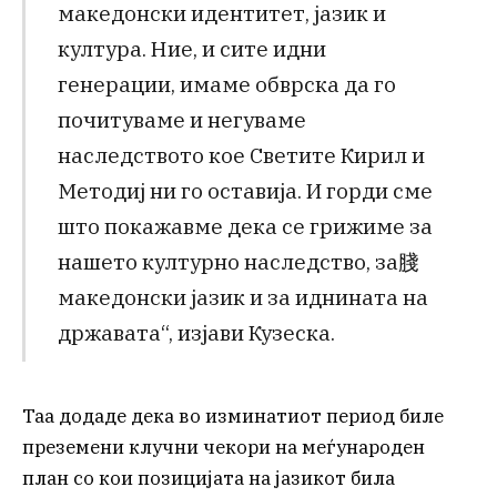
македонски идентитет, јазик и
култура. Ние, и сите идни
генерации, имаме обврска да го
почитуваме и негуваме
наследството кое Светите Кирил и
Методиј ни го оставија. И горди сме
што покажавме дека се грижиме за
нашето културно наследство, за䏼
македонски јазик и за иднината на
државата“, изјави Кузеска.
Таа додаде дека во изминатиот период биле
преземени клучни чекори на меѓународен
план со кои позицијата на јазикот била