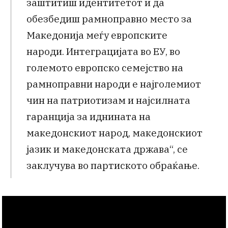
заштитиш идентитетот и да
обезбедиш рамноправно место за
Македонија меѓу европските
народи. Интеграцијата во ЕУ, во
големото европско семејство на
рамноправни народи е најголемиот
чин на патриотизам и најсилната
гаранција за иднината на
македонскиот народ, македонскиот
јазик и македонската држава“, се
заклучува во партиското обраќање.