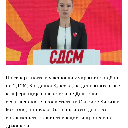
Портпаролката и членка на Извршниот одбор
на СДСМ, Богданка Кузеска, на денешната прес-
конференција го честиташе Денот на
сесловенските просветители Светите Кирил и
Методиј, поврзувајќи го нивното дело со
современите евроинтеграциски процеси на
државата.