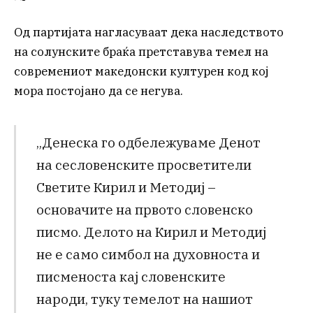
Од партијата нагласуваат дека наследството
на солунските браќа претставува темел на
современиот македонски културен код кој
мора постојано да се негува.
„Денеска го одбележуваме Денот
на сесловенските просветители
Светите Кирил и Методиј –
основачите на првото словенско
писмо. Делото на Кирил и Методиј
не е само симбол на духовноста и
писменоста кај словенските
народи, туку темелот на нашиот