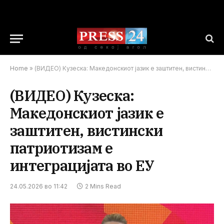
Home
»
(ВИДЕО) Кузеска: Македонскиот јазик е заштитен, вистински патриотизам е интеграцијата во ЕУ
(ВИДЕО) Кузеска:
Македонскиот јазик е
заштитен, вистински
патриотизам е
интеграцијата во ЕУ
24.05.2026 во 11:42
2 Mins Read