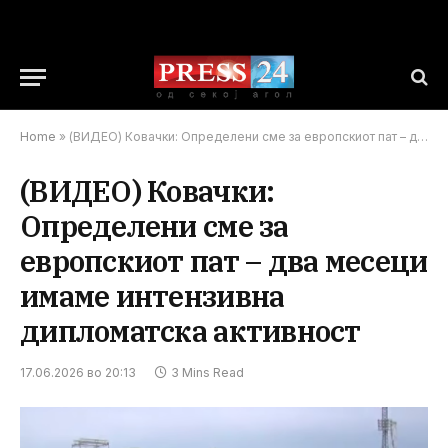
Home
»
(ВИДЕО) Ковачки: Определени сме за европскиот пат – два месеци имаме интензивна дипломатска активност
(ВИДЕО) Ковачки:
Определени сме за
европскиот пат – два месеци
имаме интензивна
дипломатска активност
17.06.2026 во 20:13
3 Mins Read