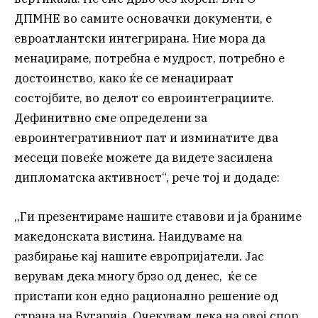
ДПМНЕ во самите основачки документи, е
евроатлантски интегрирана. Ние мора да
менаџираме, потребна е мудрост, потребно е
достоинство, како ќе се менаџираат
состојбите, во делот со евроинтеграциите.
Дефинитвно сме определени за
евроинтегративниот пат и изминатите два
месеци повеќе можете да видете засилена
дипломатска активност“, рече тој и додаде:
,,Ги презентираме нашите ставови и ја браниме
македонската вистина. Наидуваме на
разбирање кај нашите европријатели. Јас
верувам дека многу брзо од денес, ќе се
пристапи кон едно рационално решение од
страна на Бугарија. Очекувам дека на овој спор