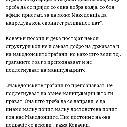
треба да се пријде со една добра волја, со бон
афиде пристап, за да може Македонија да
напредува кон евоинтегративниот пат“.
Ковачки посочи и дека постојат некои
структури кои не и сакаат добро на државата и
на македонските граѓани, но како што вели тој,
граѓаните тоа го препознаваат и не
подлегнуваат на манипулациите.
,,Македонските граѓани го препознаваат, не
подлегнуваат на овиее манипулации што ги
прават. Она што треба да се направи е да
имаме малку почит,малку достонстена почит
кон нас Македонците. Ние постоиме на ова
подрачје со векови“, кажа Ковачки.