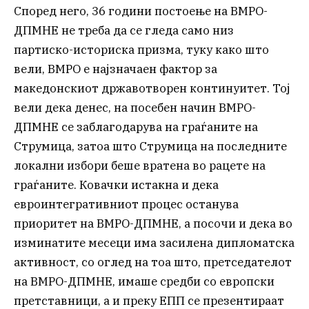
Според него, 36 години постоење на ВМРО-
ДПМНЕ не треба да се гледа само низ
партиско-историска призма, туку како што
вели, ВМРО е најзначаен фактор за
македонскиот државотворен континуитет. Тој
вели дека денес, на посебен начин ВМРО-
ДПМНЕ се заблагодарува на граѓаните на
Струмица, затоа што Струмица на последните
локални избори беше вратена во рацете на
граѓаните. Ковачки истакна и дека
евроинтегративниот процес останува
приоритет на ВМРО-ДПМНЕ, а посочи и дека во
изминатите месеци има засилена дипломатска
активност, со оглед на тоа што, претседателот
на ВМРО-ДПМНЕ, имаше средби со европски
претставници, а и преку ЕПП се презентираат