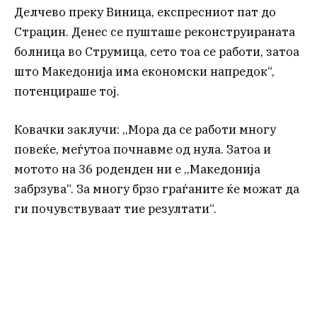
Делчево преку Виница, експресниот пат до
Страцин. Денес се пушташе реконструираната
болница во Струмица, сето тоа се работи, затоа
што Македонија има економски напредок“,
потенцираше тој.
Ковачки заклучи: ,,Мора да се работи многу
повеќе, меѓутоа почнавме од нула. Затоа и
мотото на 36 роденден ни е ,,Македонија
забрзува“. За многу брзо граѓаните ќе можат да
ги почувствуваат тие резултати“.