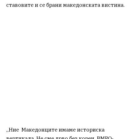
ставовите и се брани македонската вистина.
,,Ние Македонците имаме историска
вертикала. Не сме дрво без корен. ВМРО-