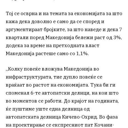
Тој се осврна и на темата за економијата за што
кажа дека доволно е само да се според и
аргументираат бројките, за што наведе и дека 7
квартали поред Македонија бележи раст од 3%,
додека за време на претходната власт
Македонија растеше само со 1,1%.
,,Колку повеќе вложува Македонија во
инфраструктурата, тие дупло повеќе се
враќаат во растот на економијата. Тука би ги
споменал 6-те автопатски делнци, на кои што
во моментов се работи. До крајот на годината,
ќе пуштиме уште една делница од
автопатската делница Кичево-Охрид. Во фаза
на проектирање се експресниот пат Кочани-