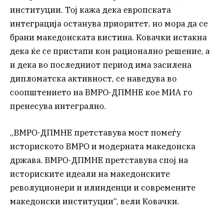
институции. Тој кажа дека европската
интеграција останува приоритет, но мора да се
брани македонската вистина. Ковачки истакна
дека ќе се пристапи кон рационално решение, а
и дека во последниот период има засилена
дипломатска активност, се наведува во
соопштението на ВМРО-ДПМНЕ кое МИА го
пренесува интегрално.
,,ВМРО-ДПМНЕ претставува мост помеѓу
историското ВМРО и модерната македонска
држава. ВМРО-ДПМНЕ претставува спој на
историските идеали на македонските
револуционери и илинденци и современите
македонски институции“, вели Ковачки.