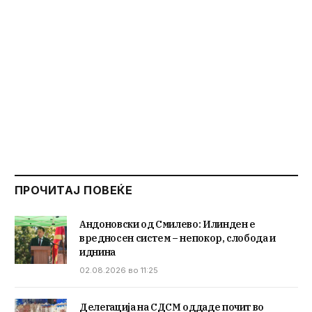
ПРОЧИТАЈ ПОВЕЌЕ
Андоновски од Смилево: Илинден е
вредносен систем – непокор, слобода и
иднина
02.08.2026 во 11:25
Делегација на СДСМ оддаде почит во