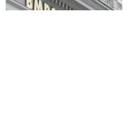
Следете ја во живо манифестацијата 36 години
од основањето на ВМРО-ДПМНЕ Одбележување
под мотото“Македонија забрзува, наша
обврска“.