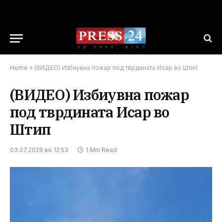
Home
»
(ВИДЕО) Избиувна пожар под тврдината Исар во Штип
(ВИДЕО) Избиувна пожар
под тврдината Исар во
Штип
03.07.2026 во 12:53
1 Min Read