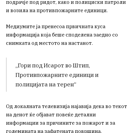
подрачје под ридот, како и полициски патроли
и возила на противпожарните единици.
Медиумите ја пренесоа првичната куса
информација која беше споделена заедно со
снимката од местото на настанот.
„Гори под Исарот во Штип,
Противпожарните единици и
полицијата на терен“
Од локалната телевизија најавија дека во текот
на денот ќе објават повеќе детални
информации за причините за пожарот и за
големината на зафатената површина.