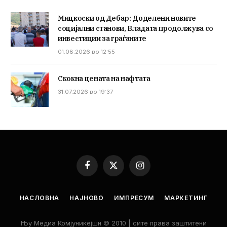
Мицкоски од Дебар: Доделени новите
социјални станови, Владата продолжува со
инвестиции за граѓаните
01.08.2026 во 12:55
Скокна цената на нафтата
31.07.2026 во 19:37
Facebook
X
Instagram
(Twitter)
НАСЛОВНА
НАЈНОВО
ИМПРЕСУМ
МАРКЕТИНГ
Њу Медиа Комјуникејшн © 2010 | сите права заштитени