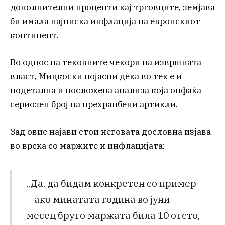
дополнителни проценти кај трговците, земјава
би имала најниска инфлација на европскиот
континент.
Во однос на тековните чекори на извршната
власт, Мицкоски појасни дека во тек е и
подетална и посложена анализа која опфаќа
сериозен број на прехранбени артикли.
Зад овие најави стои неговата дословна изјава
во врска со маржите и инфлацијата:
„Да, да бидам конкретен со пример
– ако минатата година во јуни
месец бруто маржата била 10 отсто,