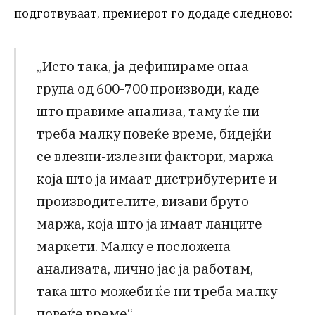
подготвуваат, премиерот го додаде следново:
„Исто така, ја дефинираме онаа
група од 600-700 производи, каде
што правиме анализа, таму ќе ни
треба малку повеќе време, бидејќи
се влезни-излезни фактори, маржа
која што ја имаат дистрибутерите и
производителите, визави бруто
маржа, која што ја имаат ланците
маркети. Малку е посложена
анализата, лично јас ја работам,
така што можеби ќе ни треба малку
повеќе време“