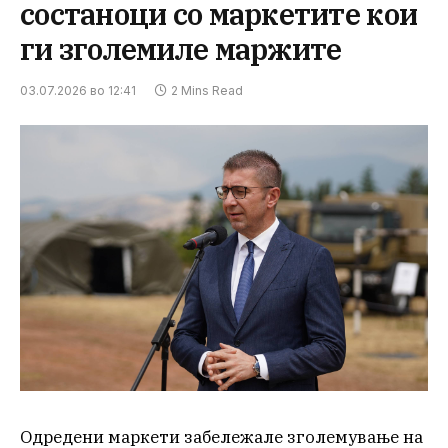
состаноци со маркетите кои
ги зголемиле маржите
03.07.2026 во 12:41
2 Mins Read
Одредени маркети забележале зголемување на