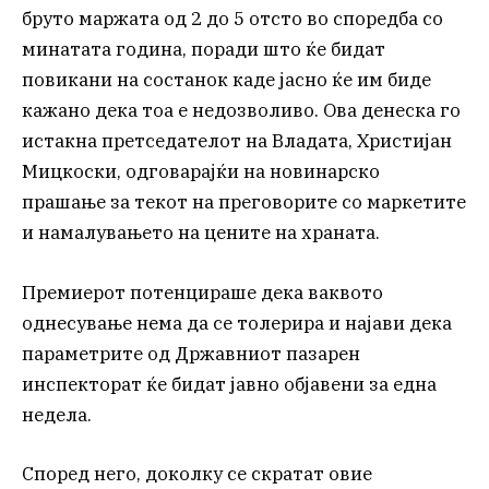
бруто маржата од 2 до 5 отсто во споредба со
минатата година, поради што ќе бидат
повикани на состанок каде јасно ќе им биде
кажано дека тоа е недозволиво. Ова денеска го
истакна претседателот на Владата, Христијан
Мицкоски, одговарајќи на новинарско
прашање за текот на преговорите со маркетите
и намалувањето на цените на храната.
Премиерот потенцираше дека ваквото
однесување нема да се толерира и најави дека
параметрите од Државниот пазарен
инспекторат ќе бидат јавно објавени за една
недела.
Според него, доколку се скратат овие