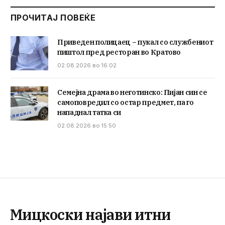
ПРОЧИТАЈ ПОВЕЌЕ
Приведен полицаец – пукал со службениот
пиштол пред ресторан во Кратово
02.08.2026 во 16:02
Семејна драма во неготинско: Пијан син се
самоповредил со остар предмет, па го
нападнал татка си
02.08.2026 во 15:50
Мицкоски најави итни