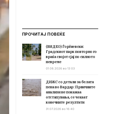
ПРОЧИТАЈ ПОВЕЌЕ
(ВИДЕО) Ѓорѓиевски:
Градскиот парк повторно го
враќа својот сјај по силното
невреме
01.08.2026 во 13:03
ДИЖС со детали за белата
пена во Вардар: Првичните
анализи не покажаа
отстапувања, се чекаат
конечните резултати
31.07.2026 во 16:40