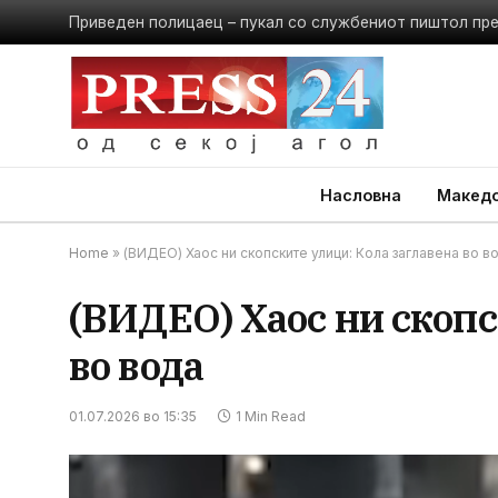
Приведен полицаец – пукал со службениот пиштол пр
Насловна
Македо
Home
»
(ВИДЕО) Хаос ни скопските улици: Кола заглавена во в
(ВИДЕО) Хаос ни скопс
во вода
01.07.2026 во 15:35
1 Min Read