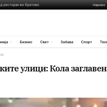
Најново
ед ресторан во Кратово
нија
Бизнис
Свет
Забава
Спорт
Тех
ода
ките улици: Кола заглавен