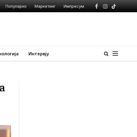
Популарно
Маркетинг
Импресум
Facebook
Instagram
TikTok
нологија
Интервју
а