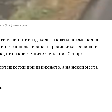
ОТО: Принтскрин
ти главниот град, каде за кратко време падна
ивните врнежи веднаш предизвикаа сериозни
ќајот на критичните точки низ Скопје.
 потешкотии при движењето, а на некои места
а.