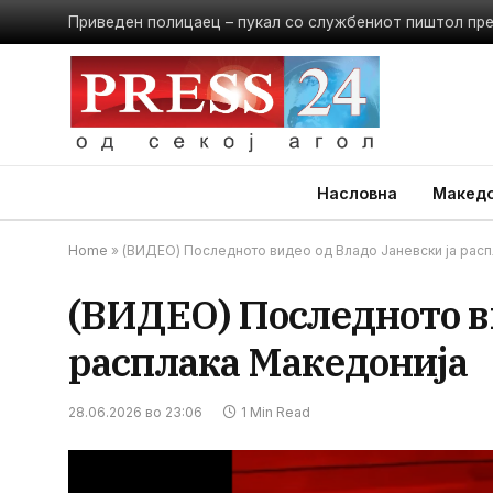
Приведен полицаец – пукал со службениот пиштол пр
Насловна
Македо
Home
»
(ВИДЕО) Последното видео од Владо Јаневски ја расп
(ВИДЕО) Последното ви
расплака Македонија
28.06.2026 во 23:06
1 Min Read