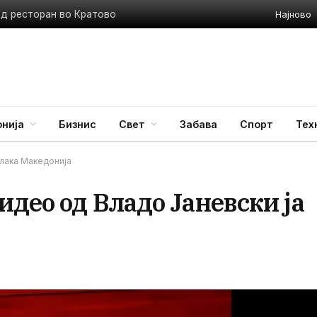
Најново
ед ресторан во Кратово
нија
Бизнис
Свет
Забава
Спорт
Тех
лака Македонија
део од Владо Јаневски ја