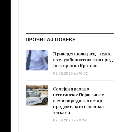
ПРОЧИТАЈ ПОВЕЌЕ
Приведен полицаец – пукал
со службениот пиштол пред
ресторан во Кратово
02.08.2026 во 16:02
Семејна драма во
неготинско: Пијан син се
самоповредил со остар
предмет, па го нападнал
татка си
02.08.2026 во 15:50