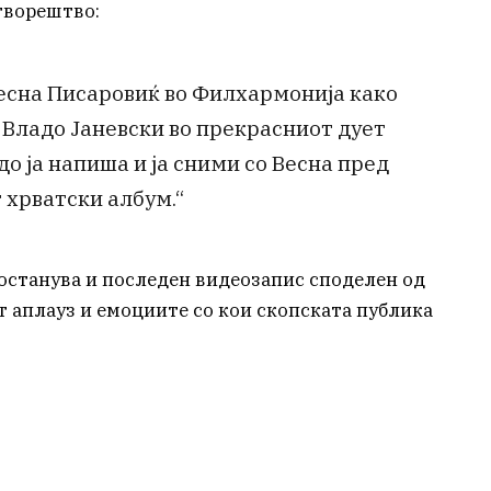
творештво:
есна Писаровиќ во Филхармонија како
и Владо Јаневски во прекрасниот дует
до ја напиша и ја сними со Весна пред
 хрватски албум.“
 останува и последен видеозапис споделен од
т аплауз и емоциите со кои скопската публика