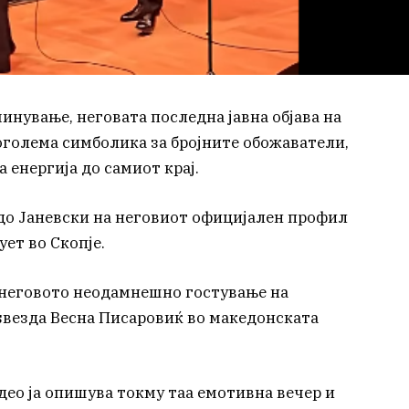
минување, неговата последна јавна објава на
голема симболика за бројните обожаватели,
 енергија до самиот крај.
до Јаневски на неговиот официјален профил
ет во Скопје.
д неговото неодамнешно гостување на
ѕвезда Весна Писаровиќ во македонската
део ја опишува токму таа емотивна вечер и