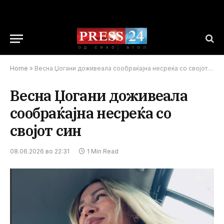
Home
»
Весна Џогани доживеала сообраќајна несреќа со својот син
Весна Џогани доживеала
сообраќајна несреќа со
својот син
08.06.2026 во 22:31
1 Min Read