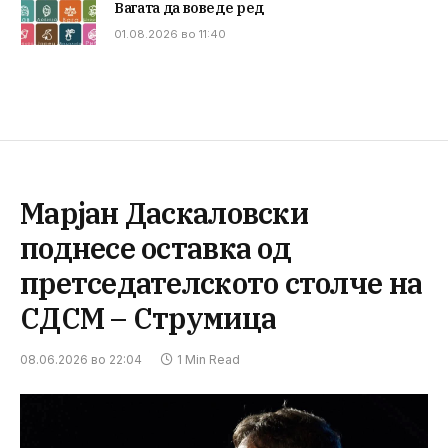
Вагата да воведе ред
01.08.2026 во 11:40
Марјан Даскаловски
поднесе оставка од
претседателското столче на
СДСМ – Струмица
08.06.2026 во 22:04
1 Min Read