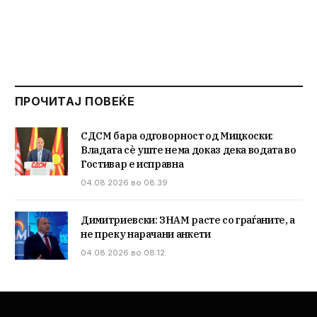
ПРОЧИТАЈ ПОВЕЌЕ
СДСМ бара одговорност од Мицкоски:
Владата сè уште нема доказ дека водата во
Гостивар е исправна
04.08.2026 во 08:39
Димитриевски: ЗНАМ расте со граѓаните, а
не преку нарачани анкети
04.08.2026 во 08:12