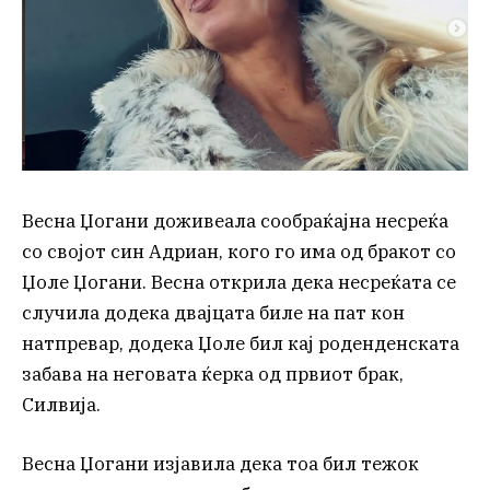
Весна Џогани доживеала сообраќајна несреќа
со својот син Адриан, кого го има од бракот со
Џоле Џогани. Весна открила дека несреќата се
случила додека двајцата биле на пат кон
натпревар, додека Џоле бил кај роденденската
забава на неговата ќерка од првиот брак,
Силвија.
Весна Џогани изјавила дека тоа бил тежок