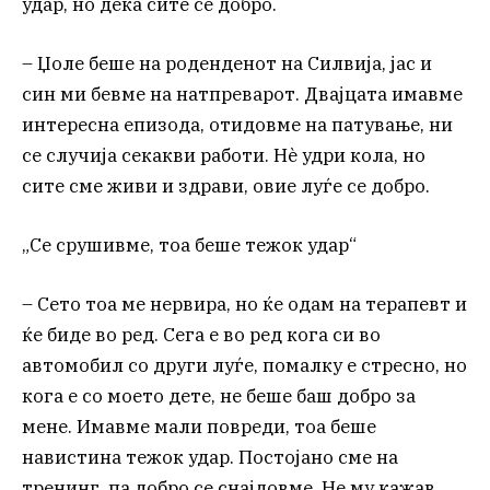
удар, но дека сите се добро.
– Џоле ​​беше на роденденот на Силвија, јас и
син ми бевме на натпреварот. Двајцата имавме
интересна епизода, отидовме на патување, ни
се случија секакви работи. Нè удри кола, но
сите сме живи и здрави, овие луѓе се добро.
„Се срушивме, тоа беше тежок удар“
– Сето тоа ме нервира, но ќе одам на терапевт и
ќе биде во ред. Сега е во ред кога си во
автомобил со други луѓе, помалку е стресно, но
кога е со моето дете, не беше баш добро за
мене. Имавме мали повреди, тоа беше
навистина тежок удар. Постојано сме на
тренинг, па добро се снајдовме. Не му кажав