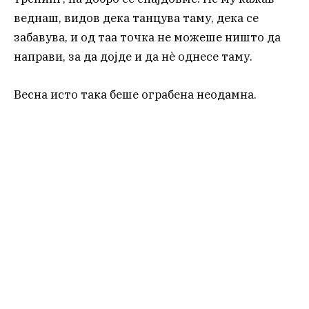
веднаш, видов дека танцува таму, дека се
забавува, и од таа точка не можеше ништо да
направи, за да дојде и да нè однесе таму.
Весна исто така беше ограбена неодамна.