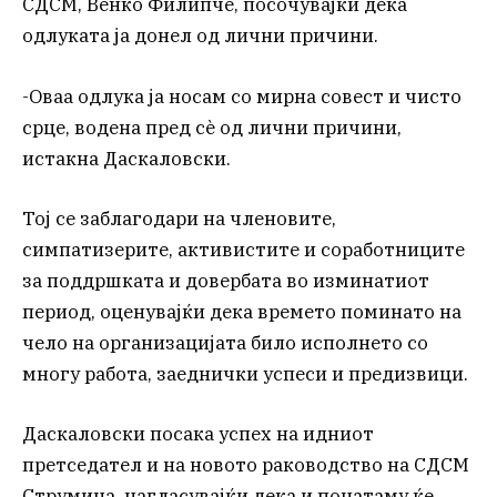
СДСМ, Венко Филипче, посочувајќи дека
одлуката ја донел од лични причини.
-Оваа одлука ја носам со мирна совест и чисто
срце, водена пред сè од лични причини,
истакна Даскаловски.
Тој се заблагодари на членовите,
симпатизерите, активистите и соработниците
за поддршката и довербата во изминатиот
период, оценувајќи дека времето поминато на
чело на организацијата било исполнето со
многу работа, заеднички успеси и предизвици.
Даскаловски посака успех на идниот
претседател и на новото раководство на СДСМ
Струмица, нагласувајќи дека и понатаму ќе