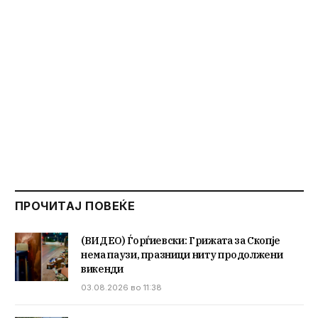
ПРОЧИТАЈ ПОВЕЌЕ
(ВИДЕО) Ѓорѓиевски: Грижата за Скопје
нема паузи, празници ниту продолжени
викенди
03.08.2026 во 11:38