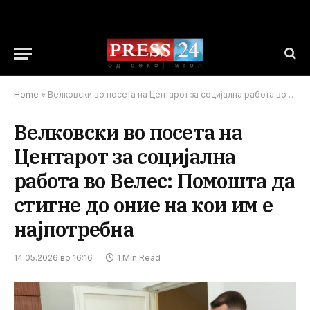
Home
»
Велковски во посета на Центарот за социјална работа во Велес: Помошта да стигне до оние на кои им е најпотребна
Велковски во посета на
Центарот за социјална
работа во Велес: Помошта да
стигне до оние на кои им е
најпотребна
14.05.2026 во 16:16
1 Min Read