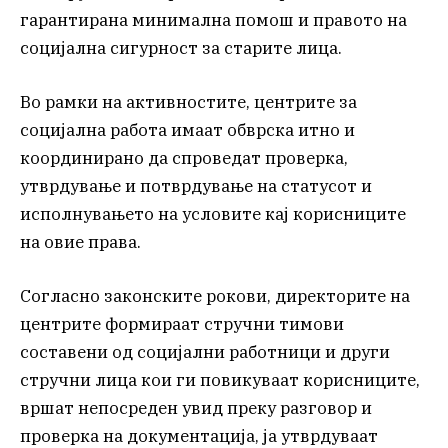
гарантирана минимална помош и правото на
социјална сигурност за старите лица.
Во рамки на активностите, центрите за
социјална работа имаат обврска итно и
координирано да спроведат проверка,
утврдување и потврдување на статусот и
исполнувањето на условите кај корисниците
на овие права.
Согласно законските рокови, директорите на
центрите формираат стручни тимови
составени од социјални работници и други
стручни лица кои ги повикуваат корисниците,
вршат непосреден увид преку разговор и
проверка на документација, ја утврдуваат