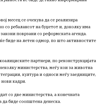
вој месец се очекува да се реализира
но со ребалансот на буџетот и, доколку има
 закони поврзани со реформската агенда.
 ќе биде на летен одмор, по што активностите
 коалициските партнери, по реконструкцијата
 неколку министерства, меѓу кои за животна
нтеграции, култура и односи меѓу заедниците,
 нови кадри.
дат со две министерства, а конечната
а да биде соопштена денеска.