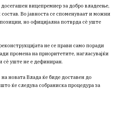
, досегашен вицепремиер за добро владеење,
 состав. Во јавноста се споменуваат и можни
позиции, но официјална потврда сè уште
реконструкцијата не се прави само поради
ради промена на приоритетите, нагласувајќи
 сè уште не е дефиниран.
 на новата Влада ќе биде доставен до
 што ќе следува собраниска процедура за