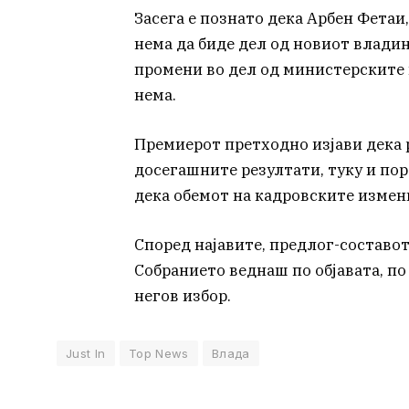
Засега е познато дека Арбен Фетаи
нема да биде дел од новиот владин
промени во дел од министерските 
нема.
Премиерот претходно изјави дека 
досегашните резултати, туку и по
дека обемот на кадровските измени
Според најавите, предлог-составот
Собранието веднаш по објавата, по
негов избор.
Just In
Top News
Влада