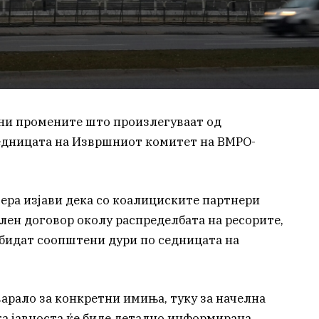
вени промените што произлегуваат од
седницата на Извршниот комитет на ВМРО-
ра изјави дека со коалициските партнери
ен договор околу распределбата на ресорите,
 бидат соопштени дури по седницата на
оварало за конкретни имиња, туку за начелна
ка јавноста ќе биде детално информирана