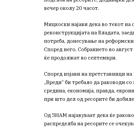
вечер околу 20 часот.
Мицкоски најави дека во текот на о
реконструкцијата на Владата, заед
потреба, донесување на реформски
Според него, Собранието во август
ќе продолжат во септември.
Според изјави на претставници на
„Вреди“ би требало да раководи со
средина, економија, правда, еврои
при што дел од ресорите би добиле
Од ЗНАМ најавуваат дека ќе раково
распределба на ресорите се очекув