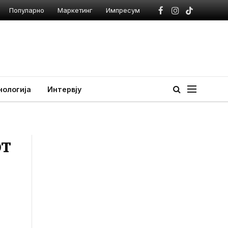
Популарно
Маркетинг
Импресум
Facebook
Instagram
TikTok
нологија
Интервју
от