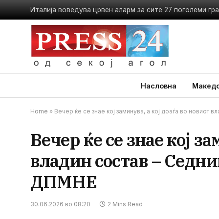
Насловна
Македо
Home
»
Вечер ќе се знае кој заминува, а кој доаѓа во новиот
Вечер ќе се знае кој за
владин состав – Седн
ДПМНЕ
30.06.2026 во 08:20
2 Mins Read