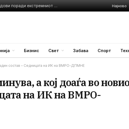
Најново
Италија воведува црвен аларм за сите 27 поголеми градови поради екстремниот топлотен бран
нија
Бизнис
Свет
Забава
Спорт
Тех
 владин состав – Седницата на ИК на ВМРО-ДПМНЕ
минува, а кој доаѓа во нови
ицата на ИК на ВМРО-