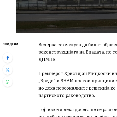
Вечерва се очекува да бидат обја
СПОДЕЛИ
реконструкцијата на Владата, по 
ДПМНЕ.
Премиерот Христијан Мицкоски вче
„Вреди“ и ЗНАМ постои принципиел
но дека персоналните решенија ќе
партиското раководство.
Тој посочи дека досега не се разг
поделба на ресорите, додавајќи де