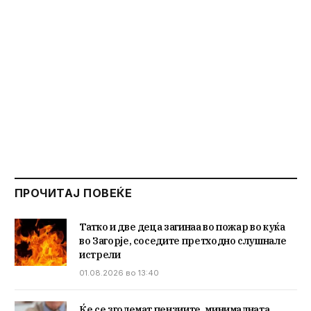
ПРОЧИТАЈ ПОВЕЌЕ
Татко и две деца загинаа во пожар во куќа
во Загорје, соседите претходно слушнале
истрели
01.08.2026 во 13:40
Ќе се зголемат пензиите, минималната