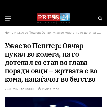
Home
»
Ужас во Пештер: Овчар пукал во колега, па го дотепал со стап во глава поради овци – жртвата е во кома, напаѓачот во бегство
Ужас во Пештер: Овчар
пукал во колега, па го
дотепал со стап во глава
поради овци – жртвата е во
кома, напаѓачот во бегство
27.05.2026 во 09:33
2 Mins Read