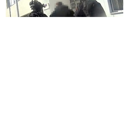
ФОТО: МВР
Голема полициска акција рано утрово се
спроведува на територијата на цела Србија, при
што се уапсени дури 26 лица за тежок
финансиски криминал и корупција, соопштија
од тамошното Министерство за внатрешни