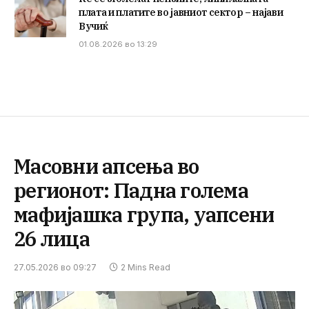
плата и платите во јавниот сектор – најави
Вучиќ
01.08.2026 во 13:29
Масовни апсења во
регионот: Падна голема
мафијашка група, уапсени
26 лица
27.05.2026 во 09:27
2 Mins Read