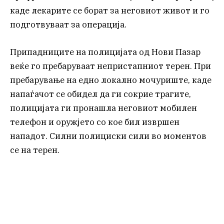
каде лекарите се борат за неговиот живот и го
подготвуваат за операција.
Припадниците на полицијата од Нови Пазар
веќе го пребаруваат непристапниот терен. При
пребарување на едно локално мочуриште, каде
напаѓачот се обидел да ги сокрие трагите,
полицијата ги пронашла неговиот мобилен
телефон и оружјето со кое бил извршен
нападот. Силни полициски сили во моментов
се на терен.