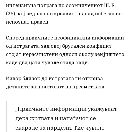
интензивна потрага по осомничениот Ш. Е.
(23), кој веднаш по крвавиот напад избегал во
непознат правец.
Според првичните неофицијални информации
од истрагата, зад овој брутален конфликт
стојат нерасчистени односи околу земјиштето
каде двајцата чувале стада овци.
Извор близок до истрагата ги открива
деталите за почетокот на пресметката:
„Првичните информации укажуваат
дека жртвата и напаѓачот се
скарале за парцели. Тие чувале