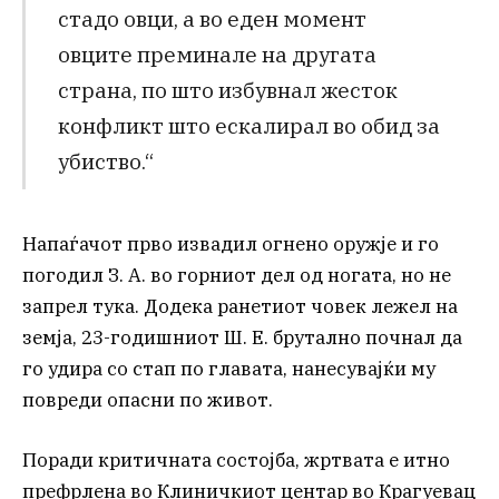
стадо овци, а во еден момент
овците преминале на другата
страна, по што избувнал жесток
конфликт што ескалирал во обид за
убиство.“
Напаѓачот прво извадил огнено оружје и го
погодил З. А. во горниот дел од ногата, но не
запрел тука. Додека ранетиот човек лежел на
земја, 23-годишниот Ш. Е. брутално почнал да
го удира со стап по главата, нанесувајќи му
повреди опасни по живот.
Поради критичната состојба, жртвата е итно
префрлена во Клиничкиот центар во Крагуевац