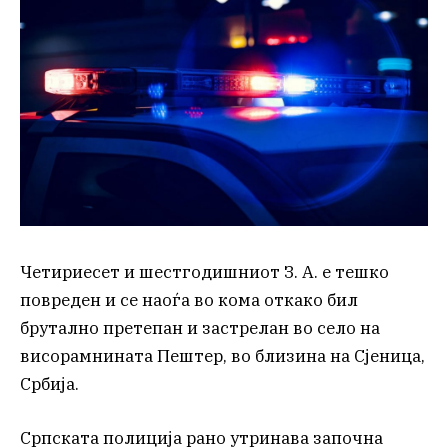
Четириесет и шестгодишниот З. А. е тешко
повреден и се наоѓа во кома откако бил
брутално претепан и застрелан во село на
висорамнината Пештер, во близина на Сјеница,
Србија.
Српската полиција рано утринава започна