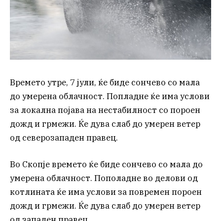
Времето утре, 7 јули, ќе биде сончево со мала
до умерена облачност. Попладне ќе има услови
за локална појава на нестабилност со пороен
дожд и грмежи. Ќе дува слаб до умерен ветер
од северозападен правец.
Во Скопје времето ќе биде сончево со мала до
умерена облачност. Пополадне во делови од
котлината ќе има услови за повремен пороен
дожд и грмежи. Ќе дува слаб до умерен ветер
од западен правец.