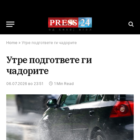
Home
»
Утре подгответе ги чадорите
Утре подгответе ги
чадорите
06.07.2026 во 23:51
1 Min Read