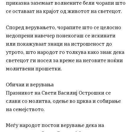
приказна заземаат волнените бели чорапи што
се оставаат на крајот од животот на светецот.
Според верувањето, чорапите што се целосно
недопрени навечер понекогаш се искинати
или покажуваат знаци на истрошеност до
утрото, што народот го толкува како знак дека
светецот ги носел за време на неговите ноќни
молитвени прошетки.
Обичаи и верувања
Празникот на Свети Василиј Острошки се
слави со молитва, одење во црква и собирање
на семејството.
Меѓу народот постои верување дека на