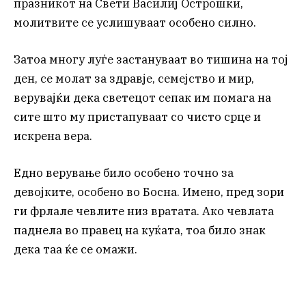
празникот на Свети Василиј Острошки,
молитвите се услишуваат особено силно.
Затоа многу луѓе застануваат во тишина на тој
ден, се молат за здравје, семејство и мир,
верувајќи дека светецот сепак им помага на
сите што му пристапуваат со чисто срце и
искрена вера.
Едно верување било особено точно за
девојките, особено во Босна. Имено, пред зори
ги фрлале чевлите низ вратата. Ако чевлата
паднела во правец на куќата, тоа било знак
дека таа ќе се омажи.