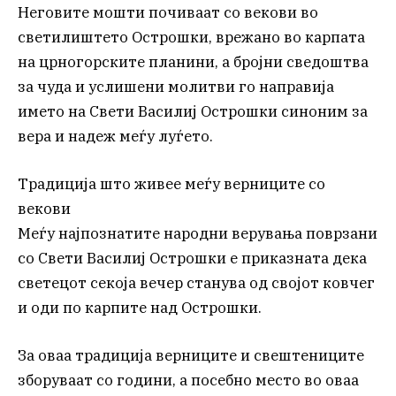
Неговите мошти почиваат со векови во
светилиштето Острошки, врежано во карпата
на црногорските планини, а бројни сведоштва
за чуда и услишени молитви го направија
името на Свети Василиј Острошки синоним за
вера и надеж меѓу луѓето.
Традиција што живее меѓу верниците со
векови
Меѓу најпознатите народни верувања поврзани
со Свети Василиј Острошки е приказната дека
светецот секоја вечер станува од својот ковчег
и оди по карпите над Острошки.
За оваа традиција верниците и свештениците
зборуваат со години, а посебно место во оваа