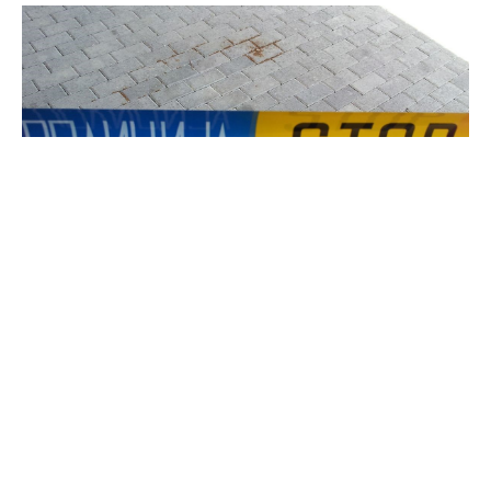
Тешка сообраќајна несреќа со фатални
последици се случи попладнево во Росоман, во
која животот го загуби 89-годишен пешак.
Трагедијата за МИА ја потврди портпаролката
на СВР Велес, Ана Милевска Ѓеоргиева.