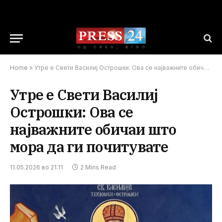
Home
»
Утре е Свети Василиј Острошки: Ова се најважните обичаи што мора да ги почитувате
Утре е Свети Василиј
Острошки: Ова се
најважните обичаи што
мора да ги почитувате
11.05.2026 во 21:11
2 Mins Read