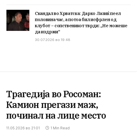
Скандал во Хрватска: Дарко Лазиќ пеел
половина час, а потоа бил исфрлен од
клубот – сопственикот тврди: „Не можеше
да издржи“
30.07.2026 во 19:48
Трагедија во Росоман:
Камион прегази маж,
починал на лице место
11.05.2026 во 21:01
1 Min Read