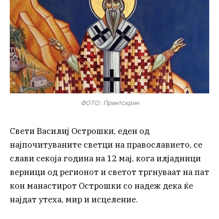
ФОТО: Принтскрин
Свети Василиј Острошки, еден од
најпочитуваните светци на православието, се
слави секоја година на 12 мај, кога илјадници
верници од регионот и светот тргнуваат на пат
кон манастирот Острошки со надеж дека ќе
најдат утеха, мир и исцеление.