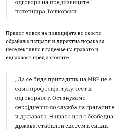
одговори на предизвиците“,
потенцира Тошковски.
Првиот човек на полицијата во своето
обраќање испрати и директна порака за
неселективно владеење на правото и
еднаквост пред законите.
„Да се биде припадник на МВР не е
само професија, туку чест и
одговорност. Остануваме
секојдневно во служба на граѓаните
и државата. Нашата цел е безбедна
држава, стабилен систем и силни