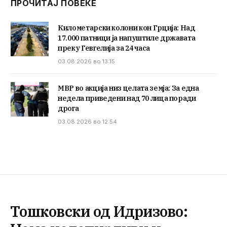
ПРОЧИТАЈ ПОВЕЌЕ
Километарски колони кон Грција: Над
17.000 патници ја напуштиле државата
преку Гевгелија за 24 часа
03.08.2026 во 13:15
МВР во акција низ целата земја: За една
недела приведени над 70 лица поради
дрога
03.08.2026 во 12:54
Тошковски од Идризово: