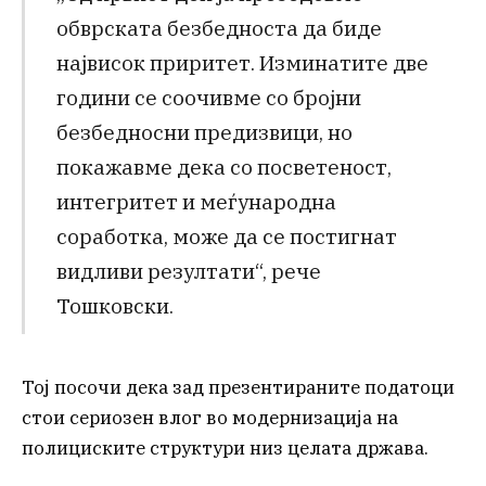
обврската безбедноста да биде
највисок приритет. Изминатите две
години се соочивме со бројни
безбедносни предизвици, но
покажавме дека со посветеност,
интегритет и меѓународна
соработка, може да се постигнат
видливи резултати“, рече
Тошковски.
Тој посочи дека зад презентираните податоци
стои сериозен влог во модернизација на
полициските структури низ целата држава.