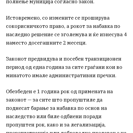
полнење муниција согласно закон.
Истовремено, со измените се проширува
сокорисничкото право, а рокот за набавка по
наследно решение се зголемува и ќе изнесува 4
наместо досегашните 2 месеци.
Законот предвидува и посебен транзиционен
период од една година за сите граѓани кои во
минатото имале административни пречки.
Обезбеден е 1 година рок од примената на
законот — за сите што пропуштиле да
поднесат барање за набавка по основ на
наследство или биле одбиени поради
пропуштен рок, како и за легализација,
пререгистрација или доброволно предавање на