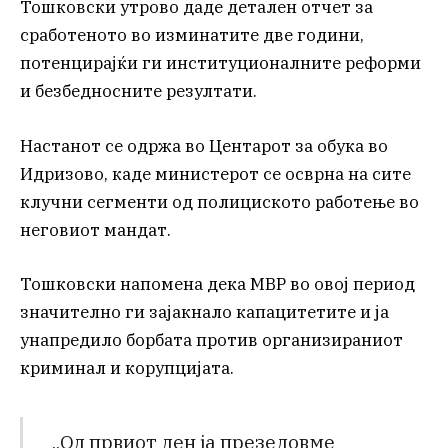
Тошковски утрово даде детален отчет за
сработеното во изминатите две години,
потенцирајќи ги институционалните реформи
и безбедносните резултати.
Настанот се одржа во Центарот за обука во
Идризово, каде министерот се осврна на сите
клучни сегменти од полициското работење во
неговиот мандат.
Тошковски напомена дека МВР во овој период
значително ги зајакнало капацитетите и ја
унапредило борбата против организираниот
криминал и корупцијата.
„Од првиот ден ја презедовме