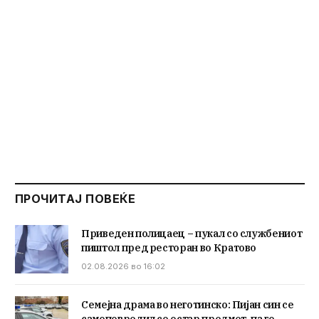
ПРОЧИТАЈ ПОВЕЌЕ
Приведен полицаец – пукал со службениот
пиштол пред ресторан во Кратово
02.08.2026 во 16:02
Семејна драма во неготинско: Пијан син се