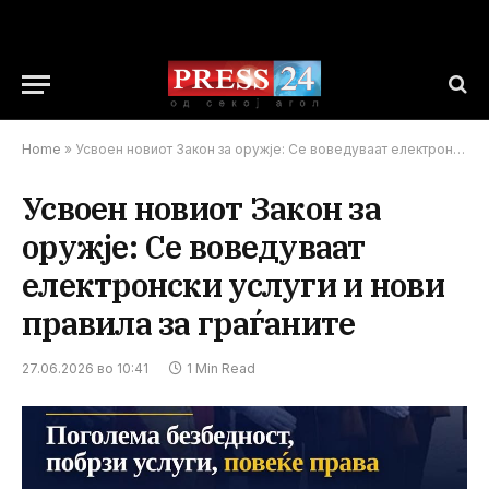
Home
»
Усвоен новиот Закон за оружје: Се воведуваат електронски услуги и нови правила за граѓаните
Усвоен новиот Закон за
оружје: Се воведуваат
електронски услуги и нови
правила за граѓаните
27.06.2026 во 10:41
1 Min Read