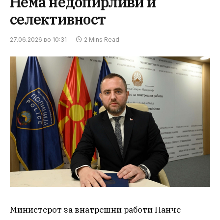
Нема недопирливи и
селективност
27.06.2026 во 10:31
2 Mins Read
Министерот за внатрешни работи Панче