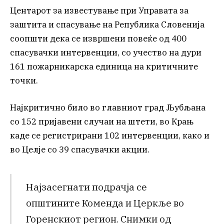
Центарот за известување при Управата за
заштита и спасување на Република Словенија
соопшти дека се извршени повеќе од 400
спасувачки интервенции, со учество на дури
161 пожарникарска единица на критичните
точки.
Најкритично било во главниот град Љубљана
со 152 пријавени случаи на штети, во Крањ
каде се регистрирани 102 интервенции, како и
во Целје со 39 спасувачки акции.
Најзасегнати подрачја се
општините Коменда и Церкље во
Горенскиот регион. Снимки од