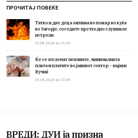
ПРОЧИТАЈ ПОВЕЌЕ
Татко и две деца загинаа во пожар во куќа
во Загорје, соседите претходно слушнале
истрели
01.08.2026 во 13:40
Ќе се зголемат пензиите, минималната
плата и платите во јавниот сектор – најави
Вучиќ
01.08.2026 во 13:29
ВРЕДИ: ДУИ ја призна