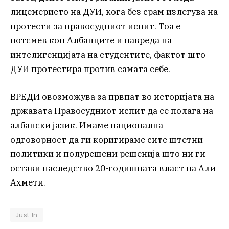
лицемерието на ДУИ, кога без срам излегува на
протести за правосудниот испит. Тоа е
потсмев кон Албанците и навреда на
интелигенцијата на студентите, фактот што
ДУИ протестира против самата себе.
ВРЕДИ овозможува за првпат во историјата на
државата Правосудниот испит да се полага на
албански јазик. Имаме национална
одговорност да ги коригираме сите штетни
политики и полурешени решенија што ни ги
остави наследство 20-годишната власт на Али
Ахмети.
Just In