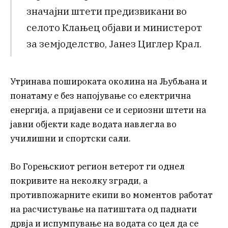
значајни штети предизвикани во
селото Клањец објави и министерот
за земјоделство, Јанез Циглер Крал.
Утринава пошироката околина на Љубљана и
понатаму е без напојување со електрична
енергија, а пријавени се и сериозни штети на
јавни објекти каде водата навлегла во
училишни и спортски сали.
Во Горењскиот регион ветерот ги однел
покривите на неколку згради, а
противпожарните екипи во моментов работат
на расчистување на патиштата од паднати
дрвја и испумпување на водата со цел да се