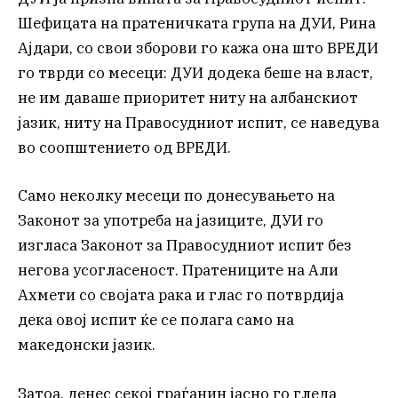
Шефицата на пратеничката група на ДУИ, Рина
Ајдари, со свои зборови го кажа она што ВРЕДИ
го тврди со месеци: ДУИ додека беше на власт,
не им даваше приоритет ниту на албанскиот
јазик, ниту на Правосудниот испит, се наведува
во соопштението од ВРЕДИ.
Само неколку месеци по донесувањето на
Законот за употреба на јазиците, ДУИ го
изгласа Законот за Правосудниот испит без
негова усогласеност. Пратениците на Али
Ахмети со својата рака и глас го потврдија
дека овој испит ќе се полага само на
македонски јазик.
Затоа, денес секој граѓанин јасно го гледа