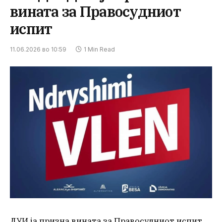
вината за Правосудниот
испит
11.06.2026 во 10:59
1 Min Read
ДУИ ја призна вината за Правосудниот испит.