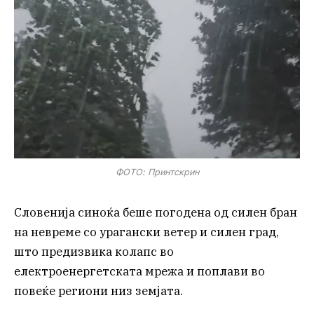
ФОТО: Принтскрин
Словенија синоќа беше погодена од силен бран
на невреме со урагански ветер и силен град,
што предизвика колапс во
електроенергетската мрежа и поплави во
повеќе региони низ земјата.