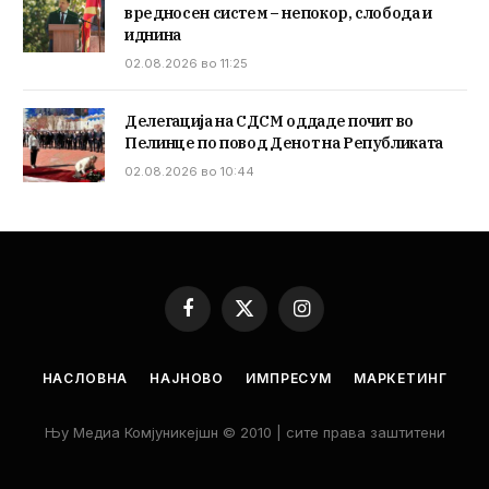
вредносен систем – непокор, слобода и
иднина
02.08.2026 во 11:25
Делегација на СДСМ оддаде почит во
Пелинце по повод Денот на Републиката
02.08.2026 во 10:44
Facebook
X
Instagram
(Twitter)
НАСЛОВНА
НАЈНОВО
ИМПРЕСУМ
МАРКЕТИНГ
Њу Медиа Комјуникејшн © 2010 | сите права заштитени