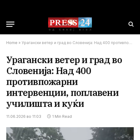
Home
»
Урагански ветер и град во Словенија: Над 400 противпожарни интервенции, поплавени училишта и куќи
Урагански ветер и град во
Словенија: Над 400
противпожарни
интервенции, поплавени
училишта и куќи
11.06.2026 во 11:03
1 Min Read