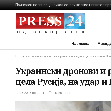
Приведен полицаец – пукал со службениот пиштол пр
Насловна
Македо
Home
»
Украински дронови и ракети погодија цели низ цела Рус
Украински дронови и р
цела Русија, на удар и
10.06.2026 во 09:11
2 Mins Read