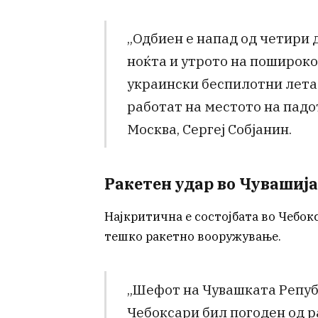
„Одбиен е напад од четири д
ноќта и утрото на пошироко
украински беспилотни летал
работат на местото на падо
Москва, Сергеј Собјанин.
Ракетен удар во Чувашија
Најкритична е состојбата во Чебок
тешко ракетно вооружување.
„Шефот на Чувашката Репуб
Чебоксари бил погоден од р