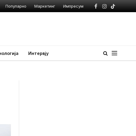
Популарно
Маркетинг
Импресум
Facebook
Instagram
TikTok
нологија
Интервју