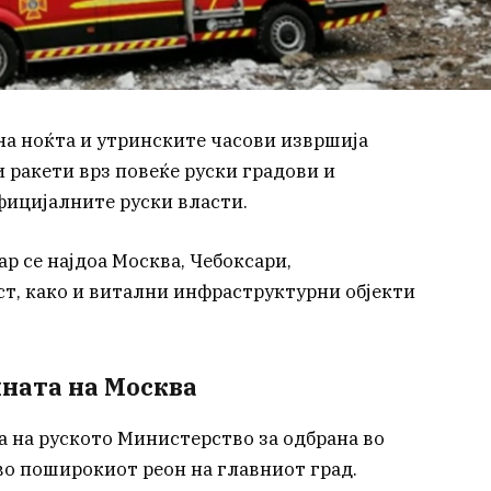
на ноќта и утринските часови извршија
 ракети врз повеќе руски градови и
фицијалните руски власти.
р се најдоа Москва, Чебоксари,
ст, како и витални инфраструктурни објекти
ината на Москва
 на руското Министерство за одбрана во
во поширокиот реон на главниот град.