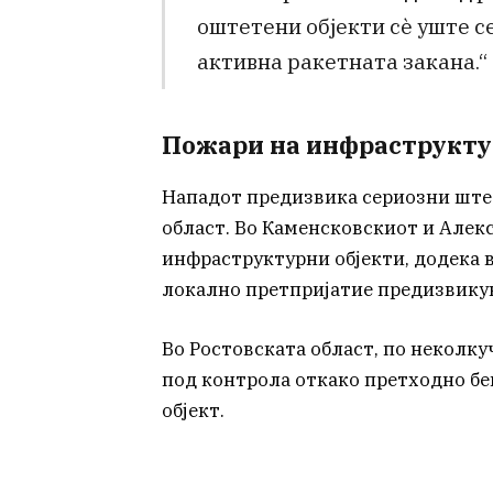
оштетени објекти сè уште се
активна ракетната закана.“
Пожари на инфраструкту
Нападот предизвика сериозни ште
област. Во Каменсковскиот и Алек
инфраструктурни објекти, додека 
локално претпријатие предизвикув
Во Ростовската област, по неколкуч
под контрола откако претходно бе
објект.