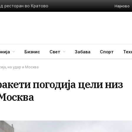
Најново
ед ресторан во Кратово
нија
Бизнис
Свет
Забава
Спорт
Тех
ија, на удар и Москва
акети погодија цели низ
 Москва