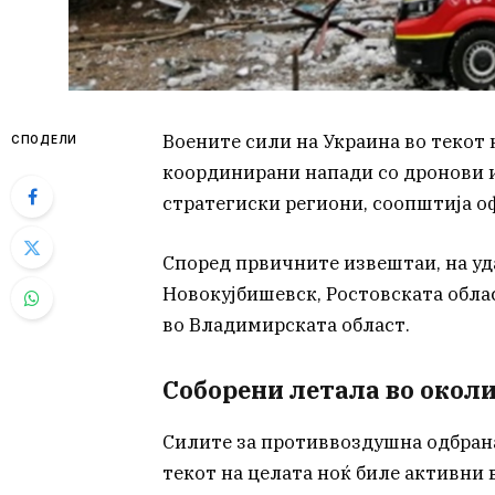
Воените сили на Украина во текот 
СПОДЕЛИ
координирани напади со дронови и
стратегиски региони, соопштија о
Според првичните извештаи, на уда
Новокујбишевск, Ростовската обла
во Владимирската област.
Соборени летала во окол
Силите за противвоздушна одбрана
текот на целата ноќ биле активни 