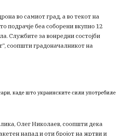
рона во самиот град, а во текот на
то подрачје беа соборени вкупно 12
а. Службите за вонредни состојби
т“, соопшти градоначалникот на
сари, каде што украинските сили употребиле
лика, Олег Николаев, соопшти дека
акетен напад и оти бројот на жртви и