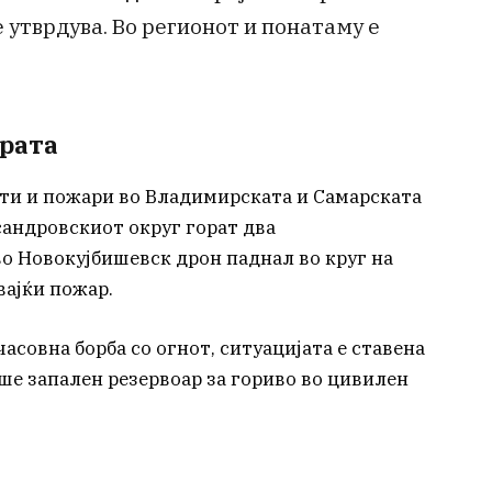
 утврдува. Во регионот и понатаму е
рата
ти и пожари во Владимирската и Самарската
сандровскиот округ горат два
во Новокујбишевск дрон паднал во круг на
ајќи пожар.
асовна борба со огнот, ситуацијата е ставена
ше запален резервоар за гориво во цивилен