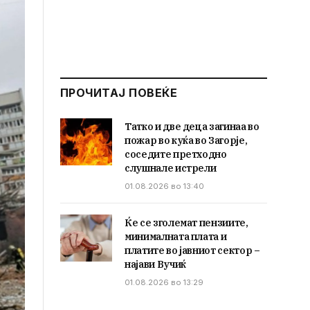
ПРОЧИТАЈ ПОВЕЌЕ
Татко и две деца загинаа во
пожар во куќа во Загорје,
соседите претходно
слушнале истрели
01.08.2026 во 13:40
Ќе се зголемат пензиите,
минималната плата и
платите во јавниот сектор –
најави Вучиќ
01.08.2026 во 13:29