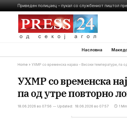
Приведен полицаец – пукал со службениот пиштол пр
Насловна
Македо
Home
»
УХМР со временска најава – Високи температури, па о
УХМР со временска нај
па од утре повторно л
18.06.2026 во 07:56
Updated:
18.06.2026 во 07:57
1 Mi