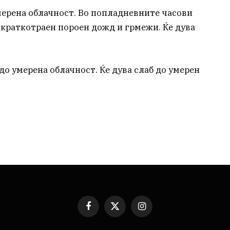
умерена облачност. Во попладневните часови
а краткотраен пороен дожд и грмежи. Ќе дува
до умерена облачност. Ќе дува слаб до умерен
Facebook
X
Instagram
(Twitter)