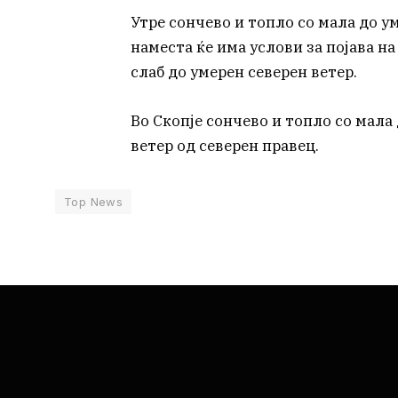
Утре сончево и топло со мала до 
наместа ќе има услови за појава н
слаб до умерен северен ветер.
Во Скопје сончево и топло со мала 
ветер од северен правец.
Top News