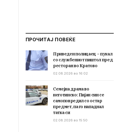
ПРОЧИТАЈ ПОВЕЌЕ
Приведен полицаец – пукал
со службениот пиштол пред
ресторан во Кратово
02.08.2026 во 16:02
Семејна драма во
неготинско: Пијан син се
самоповредил со остар
предмет, па го нападнал
татка си
02.08.2026 во 15:50