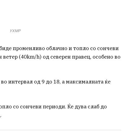
УХМР
 биде променливо облачно и топло со сончеви
 ветер (40km/h) од северен правец, особено во
о интервал од 9 до 18, а максималната ќе
опло со сончеви периоди. Ќе дува слаб до
.