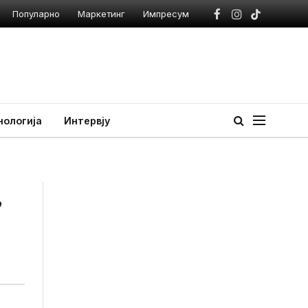
Популарно
Маркетинг
Импресум
Facebook
Instagram
TikTok
нологија
Интервју
,