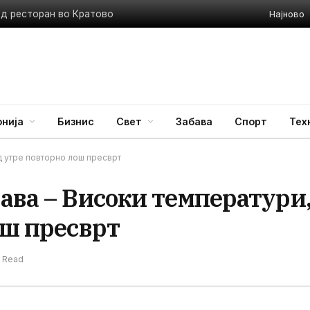
Најново
ед ресторан во Кратово
нија
Бизнис
Свет
Забава
Спорт
Тех
д утре повторно лош пресврт
ава – Високи температури
ош пресврт
n Read