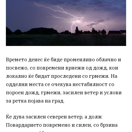
Времето денес ќе биде променливо облачно и
посвежо, со повремени врнежи од дожд, кои
локално ќе бидат проследени со грмежи. На
одделни места се очекува нестабилност со
пороен дожд, грмежи, засилен ветер и услови
за ретка појава на град.
Ќе дува засилен северен ветер, а долж
Повардарието повремено и силен, со брзина