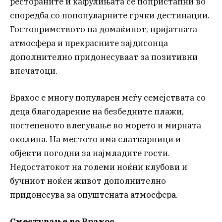
рестораните и кафулињата се попристапни во
споредба со попопуларните грчки дестинации.
Гостопримството на домаќинот, пријатната
атмосфера и прекрасните зајдисонца
дополнително придонесуваат за позитивни
впечатоци.
Врахос е многу популарен меѓу семејствата со
деца благодарение на безбедните плажи,
постепеното влегување во морето и мирната
околина. На местото има слаткарници и
објекти погодни за најмладите гости.
Недостатокот на големи ноќни клубови и
бучниот ноќен живот дополнително
придонесува за опуштената атмосфера.
Сместување во Врахос