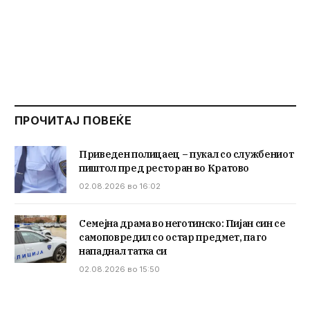
ПРОЧИТАЈ ПОВЕЌЕ
Приведен полицаец – пукал со службениот
пиштол пред ресторан во Кратово
02.08.2026 во 16:02
Семејна драма во неготинско: Пијан син се
самоповредил со остар предмет, па го
нападнал татка си
02.08.2026 во 15:50