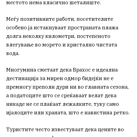
местото нема класично шеталиште.
Меѓу позитивните работи, посетителите
особено ја истакнуваат пространата плажа
долга неколку километри, постепеното
влегување во морето и кристално чистата
вода.
Многумина сметаат дека Врахос е идеална
дестинација за мирен одмор бидејќи не е
премногу преполн дури ни во главната сезона,
а податоците што се среќаваат велат дека
никаде не се плаќаат лежалките, туку само
ијалоците или храната, што е навистина ретко.
Туристите често известуваат дека цените во