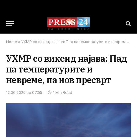
Home
»
УХМР со викенд најава: Пад на температурите и невреме, па нов пресврт
УХМР со викенд најава: Пад
на температурите и
невреме, па нов пресврт
12.06.2026 во 07:55
1 Min Read