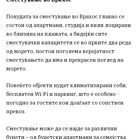
Понудата за сместување во Врахос главно се
состои од апартмани, студија и вили лоцирани
во близина на плажата, а бидејќи сите
сместувачки капацитети се во првите два реда
од морето, постои поголема веројатност
сместувањето да има и прекрасен поглед на
морето.
Повеќето објекти нудат климатизирани соби,
бесплатен Wi-Fi и паркинг, што е особено
погодно за гостите кои доаѓаат со сопствен
превоз.
Сместување може да се најде за различни
буџети – од буџетски апартмани за семејства