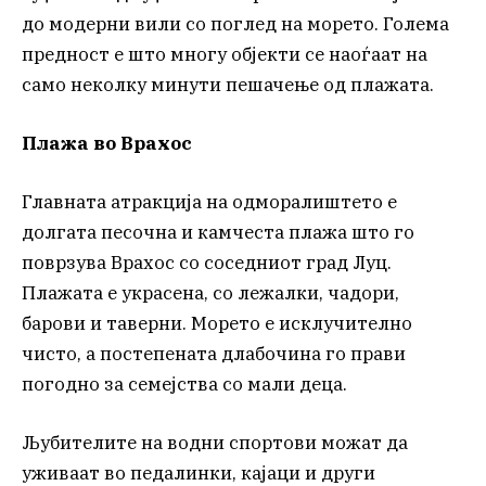
до модерни вили со поглед на морето. Голема
предност е што многу објекти се наоѓаат на
само неколку минути пешачење од плажата.
Плажа во Врахос
Главната атракција на одморалиштето е
долгата песочна и камчеста плажа што го
поврзува Врахос со соседниот град Луц.
Плажата е украсена, со лежалки, чадори,
барови и таверни. Морето е исклучително
чисто, а постепената длабочина го прави
погодно за семејства со мали деца.
Љубителите на водни спортови можат да
уживаат во педалинки, кајаци и други