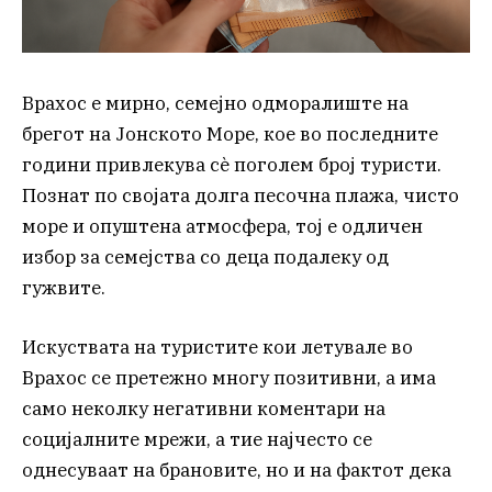
Врахос е мирно, семејно одморалиште на
брегот на Јонското Море, кое во последните
години привлекува сè поголем број туристи.
Познат по својата долга песочна плажа, чисто
море и опуштена атмосфера, тој е одличен
избор за семејства со деца подалеку од
гужвите.
Искуствата на туристите кои летувале во
Врахос се претежно многу позитивни, а има
само неколку негативни коментари на
социјалните мрежи, а тие најчесто се
однесуваат на брановите, но и на фактот дека