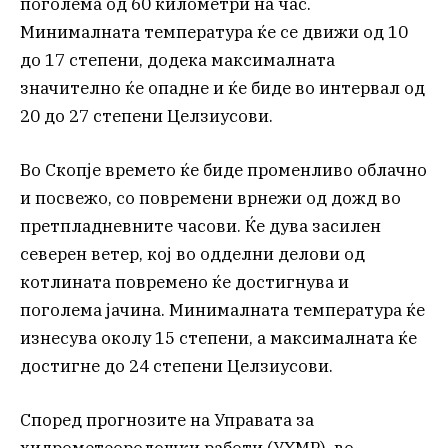
поголема од 60 километри на час.
Минималната температура ќе се движи од 10
до 17 степени, додека максималната
значително ќе опадне и ќе биде во интервал од
20 до 27 степени Целзиусови.
Во Скопје времето ќе биде променливо облачно
и посвежо, со повремени врнежи од дожд во
претпладневните часови. Ќе дува засилен
северен ветер, кој во одделни делови од
котлината повремено ќе достигнува и
поголема јачина. Минималната температура ќе
изнесува околу 15 степени, а максималната ќе
достигне до 24 степени Целзиусови.
Според прогнозите на Управата за