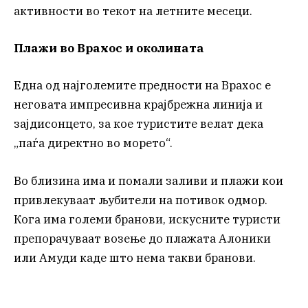
активности во текот на летните месеци.
Плажи во Врахос и околината
Една од најголемите предности на Врахос е
неговата импресивна крајбрежна линија и
зајдисонцето, за кое туристите велат дека
„паѓа директно во морето“.
Во близина има и помали заливи и плажи кои
привлекуваат љубители на потивок одмор.
Кога има големи бранови, искусните туристи
препорачуваат возење до плажата Алоники
или Амуди каде што нема такви бранови.