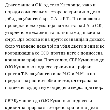
Драгоманце и С.К. од село Клечовце, како и
поради сомневање за сторено кривично дело
„обид за убиство“ врз С.А. и Р.Т.. По извршени
проверки и ексхумација на телата на Ј.А. и С.К.,
утврдено е дека лицата починале од насилна
смрт. Врз основа и на други сознанија и докази,
било утврдено дека тој ги убил двете жени и во
координација со ОЈО, против него е поднесена
кривична пријава. Претходно, СВР Куманово до
ОЈО Куманово поднесе кривични пријави
против Т.Б. за убиство и на М.С. и М.М., а по
предлог на јавниот обвинител, од страна на
надлежен судија му е одредена мерка притвор.
СВР Куманово до ОЈО Куманово поднесе и
кривична пријава за сторено кривично дело