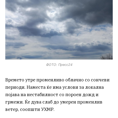
ФОТО: Пресс24
Времето утре променливо облачно со сончеви
периоди. Наместа ќе има услови за локална
појава на нестабилност со пороен дожд и
грмежи. Ќе дува слаб до умерен променлив
ветер, соопшти УХМР.