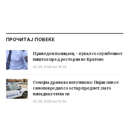
ПРОЧИТАЈ ПОВЕЌЕ
Приведен полицаец – пукал со службениот
пиштол пред ресторан во Кратово
02.08.2026 во 16:02
Семејна драма во неготинско: Пијан син се
самоповредил со остар предмет, па го
нападнал татка си
02.08.2026 во 15:50