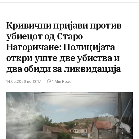
Кривични пријави против
убиецот од Старо
Нагоричане: Полицијата
откри уште две убиства и
два обиди за ликвидација
14.05.2026 во 12:17
1 Min Read