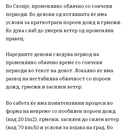
Во Скопје, променливо облачно со сончеви
периоди. Во делови од котлината ќе има
услови за краткотраен пороен дожд и грмежи.
Ќе дува слаб до умерен ветер од променлив
правец.
Наредните денови следува период на
променливо облачно време со сончеви
периоди во текот на денот. Локално ќе има
развој на нестабилна облачност со пороен
дожд, грмежи и засилен ветер.
Во сабота ќе има поинтензивни процеси во
форма на невреме со пообилен пороен дожд
(над 20 l/m2), грмежи, засилен до силен ветер
(над 70 кm/h) и услови за појава на град. Во