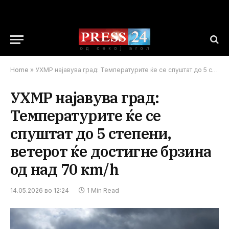
Home
»
УХМР најавува град: Температурите ќе се спуштат до 5 степени, ветерот ќе достигне брзина од над 70 кm/h
УХМР најавува град:
Температурите ќе се
спуштат до 5 степени,
ветерот ќе достигне брзина
од над 70 кm/h
14.05.2026 во 12:24
1 Min Read