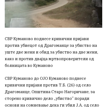
СВР Куманово поднесе кривични пријави
против убиецот од Драгоманце за убиство на
уште две жени и обид за убиство на две жени,
како и против двајца мртвопроверители од
болницата во Куманово
СВР Куманово до ОЈО Куманово поднесе
кривични пријави против Т.Б. (26) од село
Драгоманце, Општина Старо Нагоричане, за
сторено кривично дело „убиство” поради
основи на сомневање дека ги убил Ј.А. од село