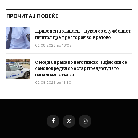
ПРОЧИТАЈ ПОВЕЌЕ
Приведен полицаец – пукал со службениот
пиштол пред ресторан во Кратово
02.08.2026 во 16:02
Семејна драма во неготинско: Пијан син се
самоповредил со остар предмет, па го
нападнал татка си
02.08.2026 во 15:50
Facebook
X
Instagram
(Twitter)