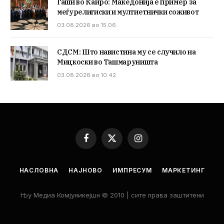
Гаши во Каиро: Македонија е пример за
меѓурелигиски и мултиетнички соживот
03.08.2026 во 15:06
СДСМ: Што навистина му се случило на
Мицкоски во Ташмаруништа
03.08.2026 во 10:42
Facebook
X
Instagram
(Twitter)
НАСЛОВНА
НАЈНОВО
ИМПРЕСУМ
МАРКЕТИНГ
Њу Медиа Комјуникејшн © 2010 | сите права заштитени