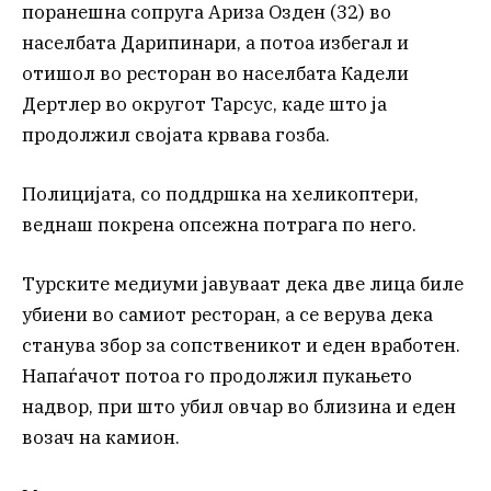
поранешна сопруга Ариза Озден (32) во
населбата Дарипинари, а потоа избегал и
отишол во ресторан во населбата Кадели
Дертлер во округот Тарсус, каде што ја
продолжил својата крвава гозба.
Полицијата, со поддршка на хеликоптери,
веднаш покрена опсежна потрага по него.
Турските медиуми јавуваат дека две лица биле
убиени во самиот ресторан, а се верува дека
станува збор за сопственикот и еден вработен.
Напаѓачот потоа го продолжил пукањето
надвор, при што убил овчар во близина и еден
возач на камион.