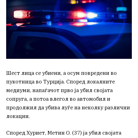
Шест лица се убиени, а осум повредени во
пукотница во Турција. Според локалните
медиуми, напаѓачот прво ја убил својата
сопруга, а потоа влегол во автомобил и
продолжил да убива луѓе на неколку различни
локации.
Според Хуриет, Метин О. (37) ја убил својата