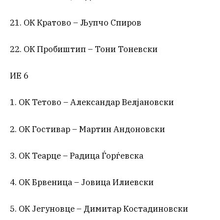
21. ОК Кратово – Љупчо Спиров
22. ОК Пробиштип – Тони Тоневски
ИЕ 6
1. ОК Тетово – Александар Велјановски
2. ОК Гостивар – Мартин Андоновски
3. ОК Теарце – Радица Ѓорѓевска
4. ОК Брвеница – Јовица Илиевски
5. ОК Јегуновце – Димитар Костадиновски