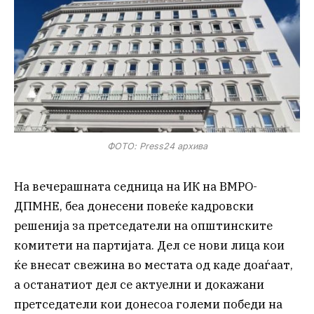
ФОТО: Press24 архива
На вечерашната седница на ИК на ВМРО-
ДПМНЕ, беа донесени повеќе кадровски
решенија за претседатели на општинските
комитети на партијата. Дел се нови лица кои
ќе внесат свежина во местата од каде доаѓаат,
а останатиот дел се актуелни и докажани
претседатели кои донесоа големи победи на