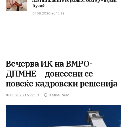
плата и платите во јавниот сектор – најави
Вучиќ
01.08.2026 во 13:29
Вечерва ИК на ВМРО-
ДПМНЕ – донесени се
повеќе кадровски решенија
18.05.2026 во 22:53
3 Mins Read