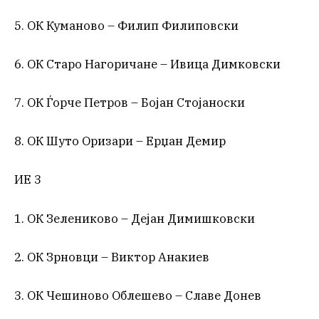
5. ОК Куманово – Филип Филиповски
6. ОК Старо Нагоричане – Ивица Димковски
7. ОК Ѓорче Петров – Бојан Стојаноски
8. ОК Шуто Оризари – Ерџан Демир
ИЕ 3
1. ОК Зелениково – Дејан Димишковски
2. ОК Зрновци – Виктор Анакиев
3. ОК Чешиново Облешево – Славе Донев