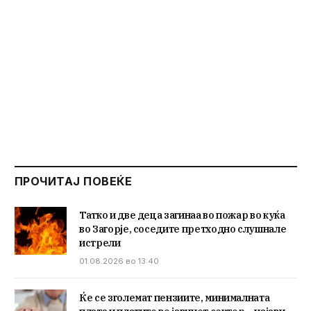
ПРОЧИТАЈ ПОВЕЌЕ
Татко и две деца загинаа во пожар во куќа
во Загорје, соседите претходно слушнале
истрели
01.08.2026 во 13:40
Ќе се зголемат пензиите, минималната