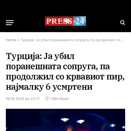
Home
»
Турција: Ја убил поранешната сопруга, па продолжил со крвавиот пир, најмалку 6 усмртени
Турција: Ја убил
поранешната сопруга, па
продолжил со крвавиот пир,
најмалку 6 усмртени
18.05.2026 во 23:17
1 Min Read