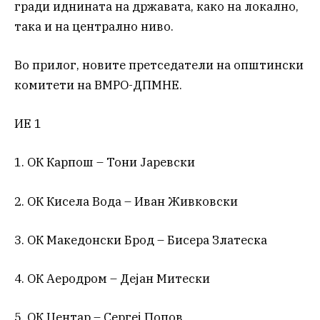
гради иднината на државата, како на локално,
така и на централно ниво.
Во прилог, новите претседатели на општински
комитети на ВМРО-ДПМНЕ.
ИЕ 1
1. ОК Карпош – Тони Јаревски
2. ОК Кисела Вода – Иван Живковски
3. ОК Македонски Брод – Бисера Златеска
4. ОК Аеродром – Дејан Митески
5. ОК Центар – Сергеј Попов