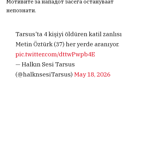
Мотивите за нападот засега остануваат
непознати.
Tarsus'ta 4 kişiyi öldüren katil zanlısı
Metin Öztürk (37) her yerde aranıyor.
pic.twitter.com/dttwPwpb4E
— Halkın Sesi Tarsus
(@halknsesiTarsus)
May 18, 2026