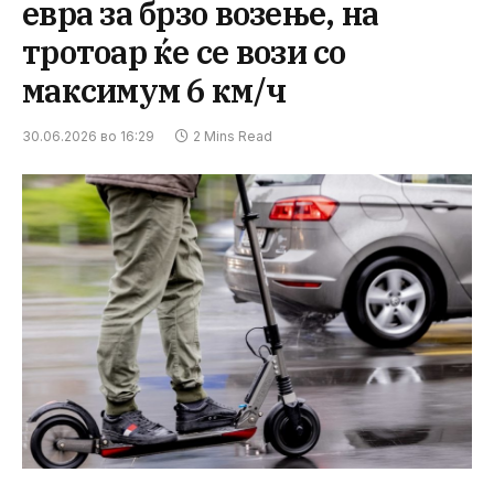
евра за брзо возење, на
тротоар ќе се вози со
максимум 6 км/ч
30.06.2026 во 16:29
2 Mins Read