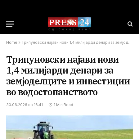
Home
»
Трипуновски најави нови 1,4 милијарди денари за земјоделците и инвестиции во водостопанството
Трипуновски најави нови
1,4 милијарди денари за
земјоделците и инвестиции
во водостопанството
30.06.2026 во 16:41
1 Min Read