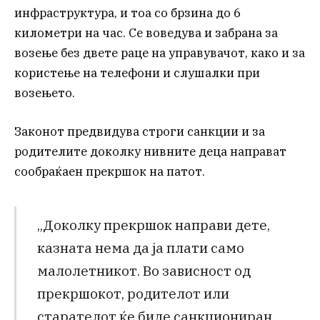
инфраструктура, и тоа со брзина до 6
километри на час. Се воведува и забрана за
возење без двете раце на управувачот, како и за
користење на телефони и слушалки при
возењето.
Законот предвидува строги санкции и за
родителите доколку нивните деца направат
сообраќаен прекршок на патот.
„Доколку прекршок направи дете,
казната нема да ја плати само
малолетникот. Во зависност од
прекршокот, родителот или
старателот ќе биде санкциониран