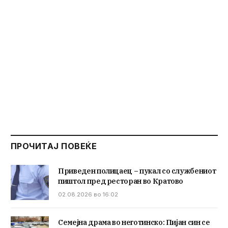
ПРОЧИТАЈ ПОВЕЌЕ
Приведен полицаец – пукал со службениот
пиштол пред ресторан во Кратово
02.08.2026 во 16:02
Семејна драма во неготинско: Пијан син се