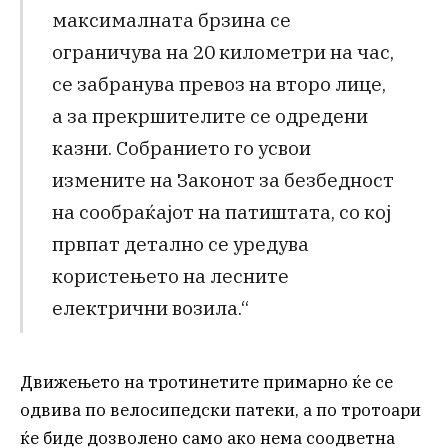
максималната брзина се
ограничува на 20 километри на час,
се забранува превоз на второ лице,
а за прекршителите се одредени
казни. Собранието го усвои
измените на Законот за безбедност
на сообраќајот на патиштата, со кој
првпат детално се уредува
користењето на лесните
електрични возила.“
Движењето на тротинетите примарно ќе се
одвива по велосипедски патеки, а по тротоари
ќе биде дозволено само ако нема соодветна