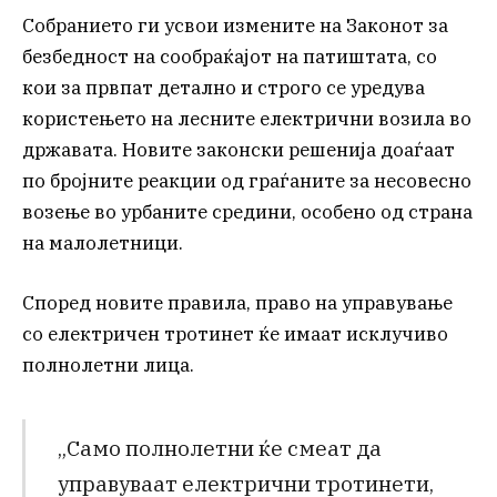
Собранието ги усвои измените на Законот за
безбедност на сообраќајот на патиштата, со
кои за првпат детално и строго се уредува
користењето на лесните електрични возила во
државата. Новите законски решенија доаѓаат
по бројните реакции од граѓаните за несовесно
возење во урбаните средини, особено од страна
на малолетници.
Според новите правила, право на управување
со електричен тротинет ќе имаат исклучиво
полнолетни лица.
„Само полнолетни ќе смеат да
управуваат електрични тротинети,