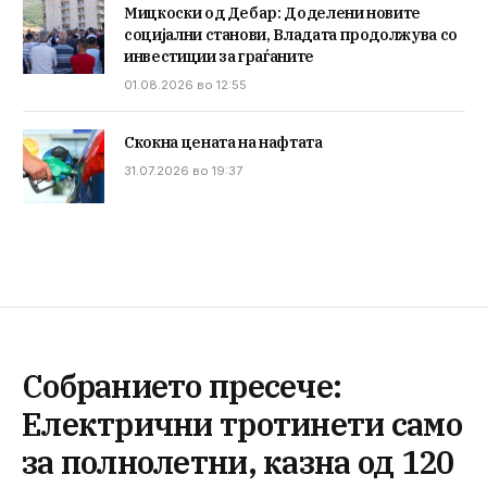
Мицкоски од Дебар: Доделени новите
социјални станови, Владата продолжува со
инвестиции за граѓаните
01.08.2026 во 12:55
Скокна цената на нафтата
31.07.2026 во 19:37
Собранието пресече:
Електрични тротинети само
за полнолетни, казна од 120