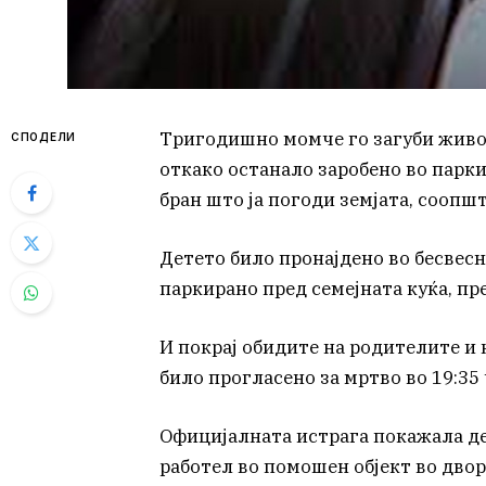
Тригодишно момче го загуби живот
СПОДЕЛИ
откако останало заробено во парк
бран што ја погоди земјата, соопш
Детето било пронајдено во бесвесн
паркирано пред семејната куќа, пр
И покрај обидите на родителите и
било прогласено за мртво во 19:35 
Официјалната истрага покажала д
работел во помошен објект во двор