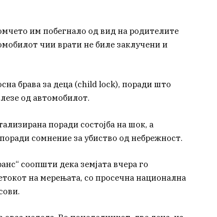
мчето им побегнало од вид на родителите
омобилот чии врати не биле заклучени и
а брава за деца (child lock), поради што
злезе од автомобилот.
тализирана поради состојба на шок, а
поради сомнение за убиство од небрежност.
нс“ соопшти дека земјата вчера го
етокот на мерењата, со просечна национална
сови.