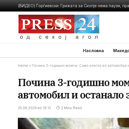
МЗ: Епидемиолошката состојба во Гостивар е стабилн
Насловна
Македо
Home
»
Почина 3-годишно момче: Само влегло во автомобил и
Почина 3-годишно момч
автомобил и останало 
25.06.2026 во 16:12
2 Mins Read