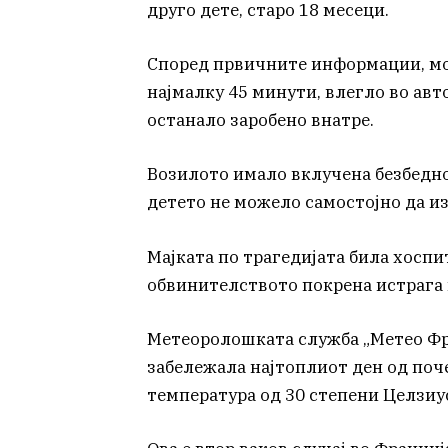
друго дете, старо 18 месеци.
Според првичните информации, мо
најмалку 45 минути, влегло во авт
останало заробено внатре.
Возилото имало вклучена безбедносн
детето не можело самостојно да и
Мајката по трагедијата била хоспи
обвинителството покрена истрага 
Метеоролошката служба „Метео Фра
забележала најтоплиот ден од поч
температура од 30 степени Целзиу