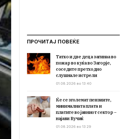
ПРОЧИТАЈ ПОВЕЌЕ
Татко и две деца загинаа во
пожар во куќа во Загорје,
соседите претходно
слушнале истрели
01.08.2026 во 13:40
Ќе се зголемат пензиите,
минималната плата и
платите во јавниот сектор –
најави Вучиќ
01.08.2026 во 13:29