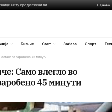
Најново
а
нија
Бизнис
Свет
Забава
Спорт
Тех
 останало заробено 45 минути
е: Само влегло во
заробено 45 минути