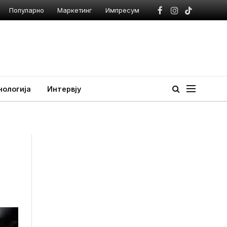
Популарно
Маркетинг
Импресум
Facebook
Instagram
TikTok
нологија
Интервју