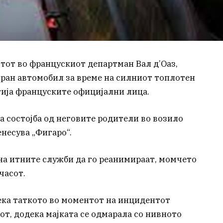
от во францускиот департман Вал д’Оаз,
иран автомобил за време на силниот топлотен
тија француските официјални лица.
а состојба од неговите родители во возило
енесува „Фигаро“.
 на итните служби да го реанимираат, момчето
часот.
ека таткото во моментот на инцидентот
от, додека мајката се одмарала со нивното