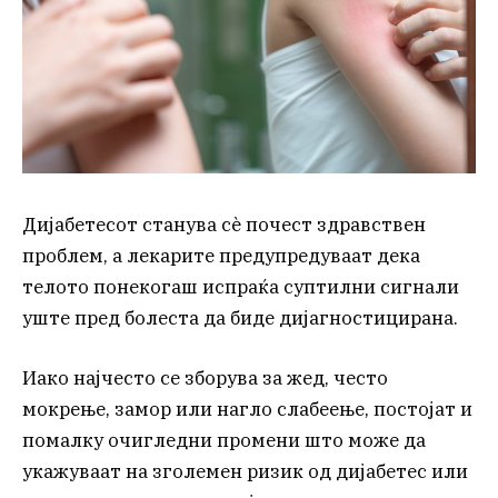
Дијабетесот станува сè почест здравствен
проблем, а лекарите предупредуваат дека
телото понекогаш испраќа суптилни сигнали
уште пред болеста да биде дијагностицирана.
Иако најчесто се зборува за жед, често
мокрење, замор или нагло слабеење, постојат и
помалку очигледни промени што може да
укажуваат на зголемен ризик од дијабетес или