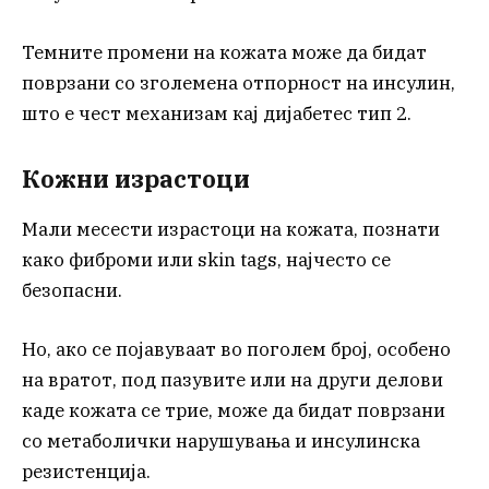
Темните промени на кожата може да бидат
поврзани со зголемена отпорност на инсулин,
што е чест механизам кај дијабетес тип 2.
Кожни израстоци
Мали месести израстоци на кожата, познати
како фиброми или skin tags, најчесто се
безопасни.
Но, ако се појавуваат во поголем број, особено
на вратот, под пазувите или на други делови
каде кожата се трие, може да бидат поврзани
со метаболички нарушувања и инсулинска
резистенција.