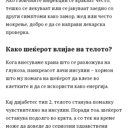
Ако габичните инфекции се враќаат често,
тешко се лекуваат или се јавуваат заедно со
други симптоми како замор, жед или често
мокрење, добро е да се направи лекарска
проверка.
Како шеќерот влијае на телото?
Кога внесуваме храна што се разложува на
глукоза, панкреасот лачи инсулин – хормон
што му помага на шеќерот да влезе во
клетките и да се искористи како енергија.
Кај дијабетес тип 2, телото станува помалку
чувствително на инсулин. Поради тоа, шеќерот
останува подолго во крвта, а со тек на време
може да доведе до сериозни здравствени