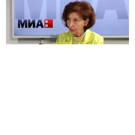
Оставете нѐ да се европеизираме на патот, да
станеме компатибилни со она што го бараат
Копенхашките критериуми. Како? Не губејќи го
времето на решавање историски прашања
бидејќи тие се исклучени од идентитетските,
од конститутивните акти на ЕУ, преку членот