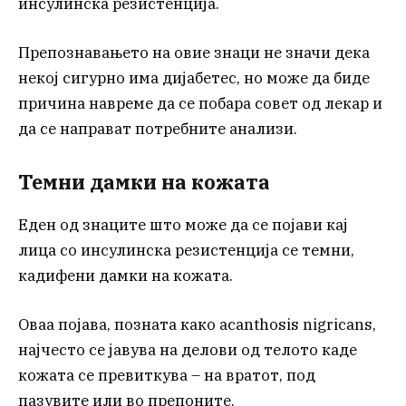
инсулинска резистенција.
Препознавањето на овие знаци не значи дека
некој сигурно има дијабетес, но може да биде
причина навреме да се побара совет од лекар и
да се направат потребните анализи.
Темни дамки на кожата
Еден од знаците што може да се појави кај
лица со инсулинска резистенција се темни,
кадифени дамки на кожата.
Оваа појава, позната како acanthosis nigricans,
најчесто се јавува на делови од телото каде
кожата се превиткува – на вратот, под
пазувите или во препоните.