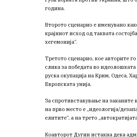
година.
Второто сценарио е именувано како 
крајниот исход од таквата состојб
хегемонија“.
Третото сценарио, кое авторите го
слика за победата во идеолошката 
руска окупација на Крим, Одеса, Ха
Европската унија.
За спротивставување на заканите к
на прво место е „идеологија/дезап
елитите“, а на трето „автократијата
Коавторот Дугин истакна дека адм