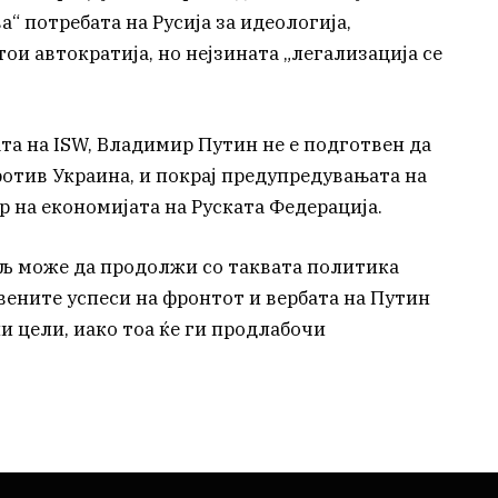
а“ потребата на Русија за идеологија,
тои автократија, но нејзината „легализација се
та на ISW, Владимир Путин не е подготвен да
ротив Украина, и покрај предупредувањата на
р на економијата на Руската Федерација.
љ може да продолжи со таквата политика
вените успеси на фронтот и вербата на Путин
и цели, иако тоа ќе ги продлабочи