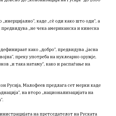
„инерцијално“, каде „сè оди како што оди“, а
а предвидува „не чека американска и кинеска
 дефинираат како „добро“, предвидува „јасна
војна“, преку употреба на нуклеарно оружје,
рков „и така натаму“, како и распаѓање на
он Русија, Малофеев предлага сет мерки каде
аднација“, на второ „национализацијата на
“.
инистрацијата на претседателот на Руската