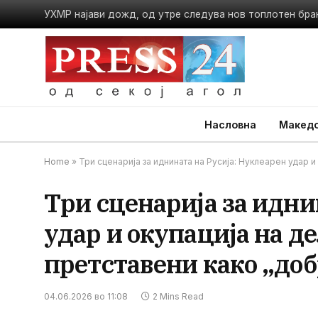
УХМР најави дожд, од утре следува нов топлотен бра
Насловна
Македо
Home
»
Три сценарија за иднината на Русија: Нуклеарен удар и
Три сценарија за идни
удар и окупација на д
претставени како „доб
04.06.2026 во 11:08
2 Mins Read