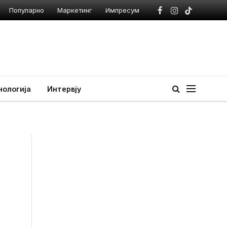
Популарно
Маркетинг
Импресум
Facebook
Instagram
TikTok
нологија
Интервју