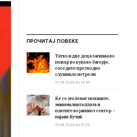
ПРОЧИТАЈ ПОВЕЌЕ
Татко и две деца загинаа во
пожар во куќа во Загорје,
соседите претходно
слушнале истрели
01.08.2026 во 13:40
Ќе се зголемат пензиите,
минималната плата и
платите во јавниот сектор –
најави Вучиќ
01.08.2026 во 13:29