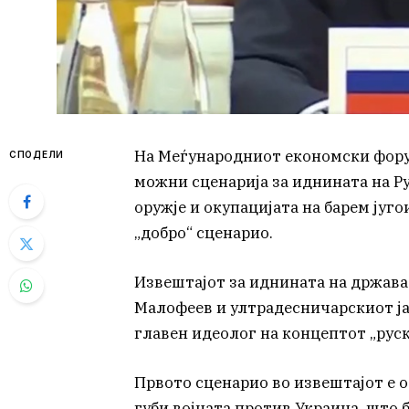
На Меѓународниот економски фору
СПОДЕЛИ
можни сценарија за иднината на Ру
оружје и окупацијата на барем југ
„добро“ сценарио.
Извештајот за иднината на држава
Малофеев и ултрадесничарскиот ја
главен идеолог на концептот „руск
Првото сценарио во извештајот е о
губи војната против Украина, што б