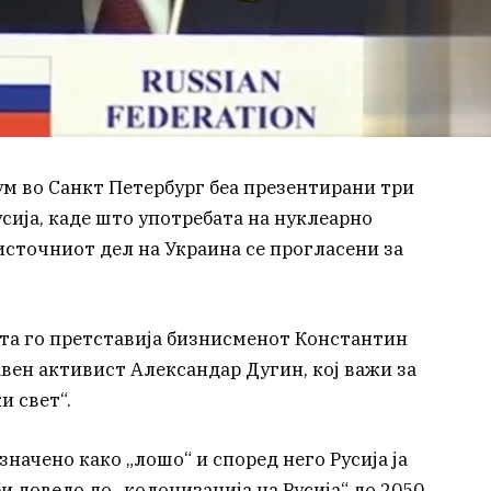
м во Санкт Петербург беа презентирани три
сија, каде што употребата на нуклеарно
оисточниот дел на Украина се прогласени за
та го претставија бизнисменот Константин
вен активист Александар Дугин, кој важи за
и свет“.
значено како „лошо“ и според него Русија ја
и довело до „колонизација на Русија“ до 2050