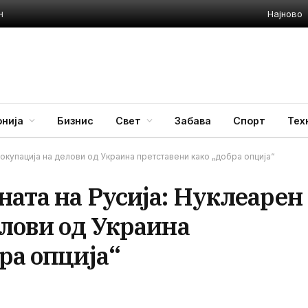
Најново
н
нија
Бизнис
Свет
Забава
Спорт
Тех
 окупација на делови од Украина претставени како „добра опција“
ната на Русија: Нуклеарен
елови од Украина
ра опција“