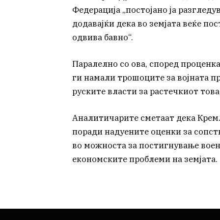
Федерација „постојано ја разгледув
додавајќи дека во земјата веќе пос
одвива бавно“.
Паралелно со ова, според проценка
ги намали трошоците за војната п
руските власти за растечкиот това
Аналитичарите сметаат дека Крем
поради надуените оценки за сопст
во можноста за постигнување воен
економските проблеми на земјата.