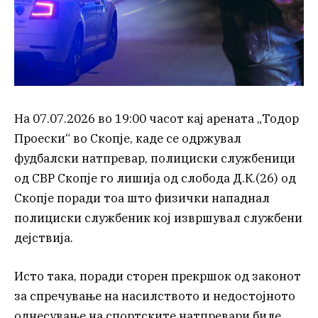
На 07.07.2026 во 19:00 часот кај арената „Тодор
Проески“ во Скопје, каде се одржувал
фудбалски натпревар, полициски службеници
од СВР Скопје го лишија од слобода Д.К.(26) од
Скопје поради тоа што физички нападнал
полициски службеник кој извршувал службени
дејствија.
Исто така, поради сторен прекршок од законот
за спречување на насилството и недостојното
однесување на спортските натпревари биле