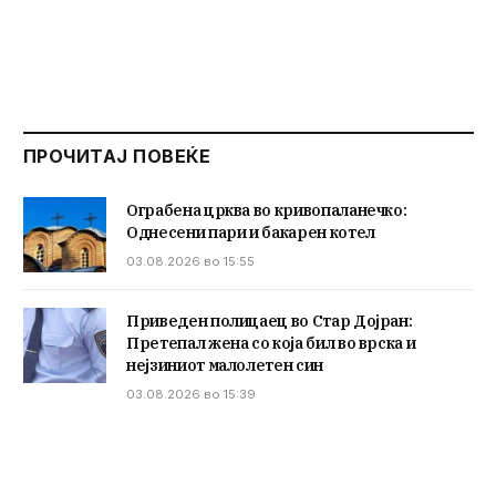
ПРОЧИТАЈ ПОВЕЌЕ
Ограбена црква во кривопаланечко:
Однесени пари и бакарен котел
03.08.2026 во 15:55
Приведен полицаец во Стар Дојран:
Претепал жена со која бил во врска и
нејзиниот малолетен син
03.08.2026 во 15:39