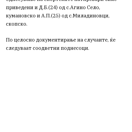
приведени и Д.Б.(24) од с.Агино Село,
кумановско и А.П.(25) од с.Миладиновци,
скопско.
По целосно документирање на случаите, ќе
следуваат соодветни поднесоци.