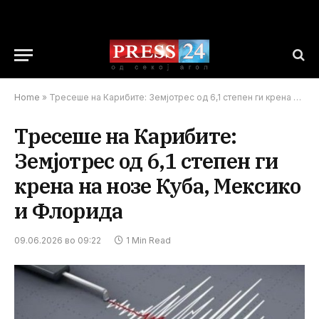
Home
»
Тресеше на Карибите: Земјотрес од 6,1 степен ги крена на нозе Куба, Мексико и Флорида
Тресеше на Карибите:
Земјотрес од 6,1 степен ги
крена на нозе Куба, Мексико
и Флорида
09.06.2026 во 09:22
1 Min Read