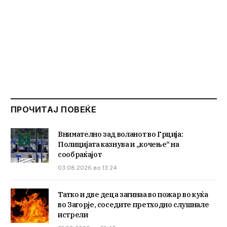
ПРОЧИТАЈ ПОВЕЌЕ
Внимателно зад воланот во Грција:
Полицијата казнува и „кочење“ на
сообраќајот
03.08.2026 во 13:24
Татко и две деца загинаа во пожар во куќа
во Загорје, соседите претходно слушнале
истрели