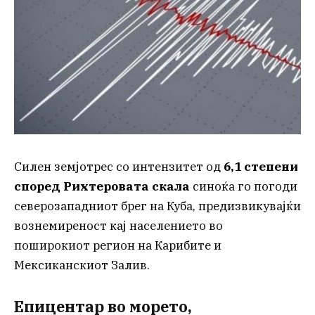
Силен земјотрес со интензитет од
6,1 степени
според Рихтеровата скала
синоќа го погоди
северозападниот брег на Куба, предизвикувајќи
вознемиреност кај населението во
поширокиот регион на Карибите и
Мексиканскиот Залив.
Епицентар во морето,