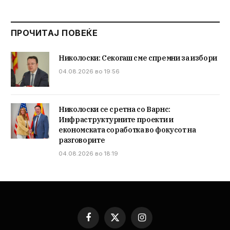
ПРОЧИТАЈ ПОВЕЌЕ
Николоски: Секогаш сме спремни за избори
04.08.2026 во 19:56
Николоски се сретна со Варнс:
Инфраструктурните проекти и
економската соработка во фокусот на
разговорите
04.08.2026 во 18:19
Facebook
X
Instagram