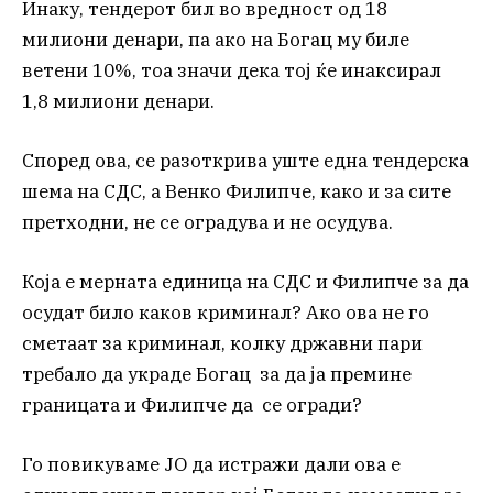
Инаку, тендерот бил во вредност од 18
милиони денари, па ако на Богац му биле
ветени 10%, тоа значи дека тој ќе инаксирал
1,8 милиони денари.
Според ова, се разоткрива уште една тендерска
шема на СДС, а Венко Филипче, како и за сите
претходни, не се оградува и не осудува.
Која е мерната единица на СДС и Филипче за да
осудат било каков криминал? Ако ова не го
сметаат за криминал, колку државни пари
требало да украде Богац за да ја премине
границата и Филипче да се огради?
Го повикуваме ЈО да истражи дали ова е