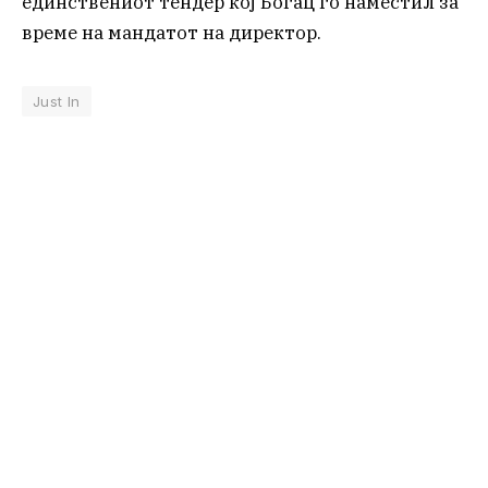
единствениот тендер кој Богац го наместил за
време на мандатот на директор.
Just In