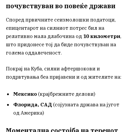
почувствуван во повеќе држави
Според првичните сеизмолошки податоци,
епицентарот на силниот потрес бил на
релативно мала длабочина од
10 километри
,
што придонесе тој да биде почувствуван на
голема оддалеченост.
Покрај на Куба, силни афтершокови и
подрвтувања беа пријавени и од жителите на:
Мексико
(крајбрежните делови)
Флорида, САД
(сојузната држава на југот
од Америка)
Моментална состојба на теренот