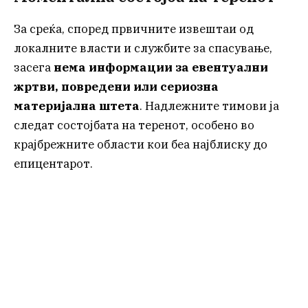
За среќа, според првичните извештаи од
локалните власти и службите за спасување,
засега
нема информации за евентуални
жртви, повредени или сериозна
материјална штета
. Надлежните тимови ја
следат состојбата на теренот, особено во
крајбрежните области кои беа најблиску до
епицентарот.