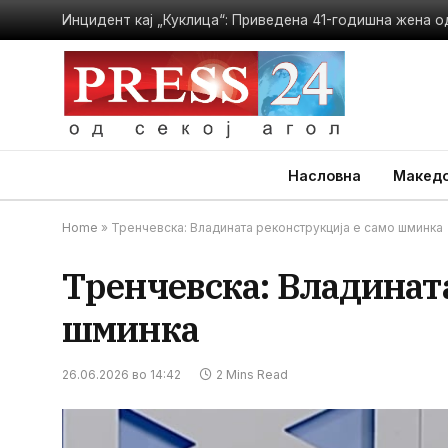
Насловна
Македо
Home
»
Тренчевска: Владината реконструкција е само шминка
Тренчевска: Владината
шминка
26.06.2026 во 14:42
2 Mins Read