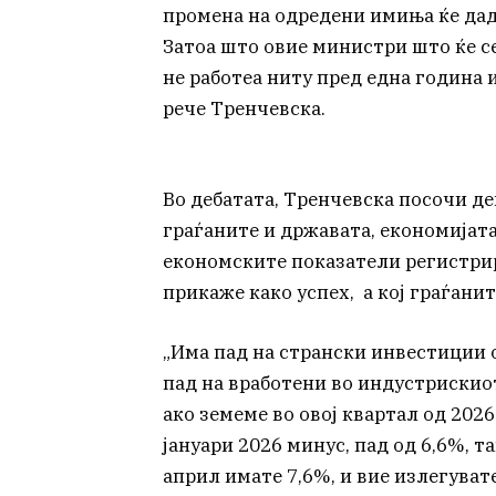
промена на одредени имиња ќе дад
Затоа што овие министри што ќе се 
не работеа ниту пред една година 
рече Тренчевска.
Во дебатата, Тренчевска посочи де
граѓаните и државата, економијат
економските показатели регистрир
прикаже како успех, а кој граѓанит
„Има пад на странски инвестиции 
пад на вработени во индустрискио
ако земеме во овој квартал од 2026
јануари 2026 минус, пад од 6,6%, т
април имате 7,6%, и вие излегуват