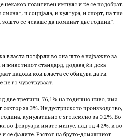
е некаков позитивен импулс и ќе се подобрат.
сменат, и социјала, и култура, и спорт, па тие
и зошто се чекаше да поминат две години“,
ка власта потфрли во она што е најважно за
а и животниот стандард, додавајќи дека
аат падови кои власта се обидува да ги
е не го чувствуваат.
од две третини, 76,1% на годишно ниво, има
т сектор за 3%. Индустриското производство,
 година, кумулативно е зголемено за 0,2%. Во
ака во февруари имате минус, пад од 4,2%, и во
е и се фалите. Растот на бруто-домашниот