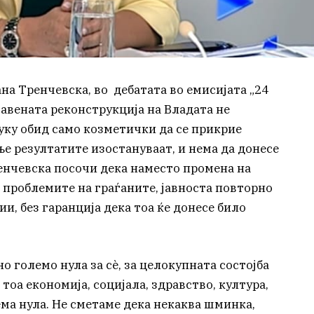
а Тренчевска, во дебатата во емисијата „24
ајавената реконструкција на Владата не
уку обид само козметички да се прикрие
е резултатите изостануваат, и нема да донесе
енчевска посочи дека наместо промена на
 проблемите на граѓаните, јавноста повторно
и, без гаранција дека тоа ќе донесе било
о големо нула за сѐ, за целокупната состојба
 тоа економија, социјала, здравство, култура,
лема нула. Не сметаме дека некаква шминка,