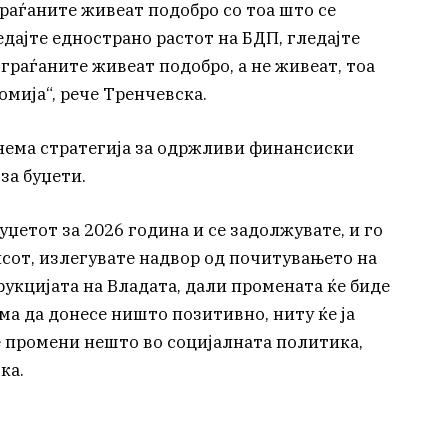
раѓаните живеат подобро со тоа што се
ледајте еднострано растот на БДП, гледајте
граѓаните живеат подобро, а не живеат, тоа
мија“, рече Тренчевска.
нема стратегија за одржливи финансиски
за буџети.
уџетот за 2026 година и се задолжувате, и го
сот, излегувате надвор од почитувањето на
рукцијата на Владата, дали промената ќе биде
ема да донесе ништо позитивно, ниту ќе ја
е промени нешто во социјалната политика,
ка.