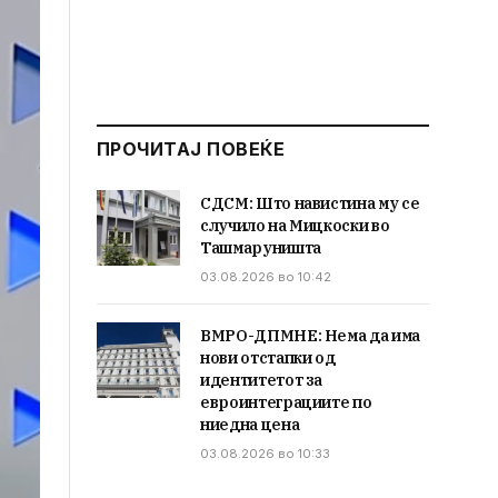
ПРОЧИТАЈ ПОВЕЌЕ
СДСМ: Што навистина му се
случило на Мицкоски во
Ташмаруништа
03.08.2026 во 10:42
ВМРО-ДПМНЕ: Нема да има
нови отстапки од
идентитетот за
евроинтеграциите по
ниедна цена
03.08.2026 во 10:33