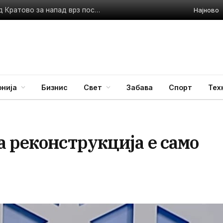
Најново
Инцидент кај „Куклица“: Приведена 41-годишна жена од Кратово за напад врз посетители
нија
Бизнис
Свет
Забава
Спорт
Тех
 реконструкција е само