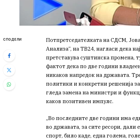
Потпретседателката на СДСМ, Јован
СПОДЕЛИ
Анализа“, на ТВ24, нагласи дека н
претставува суштинска промена, т
фактот дека по две години владеењ
никаков напредок на државата. Тр
политики и конкретни решенија за
гледа замена на министри и функци
каков позитивен импулс.
„Во последните две години има едн
во државата, за сите ресори, дали е
спорт, било каде, една голема, го