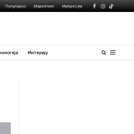
Популарно
Маркетинг
Импресум
Facebook
Instagram
TikTok
нологија
Интервју