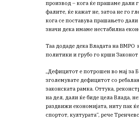
производ – кога ќе прашаме дали г
фалите, ќе кажат не, затоа не го г
кога се поставува прашањето дали 
значи дека имаме нестабилна еконо
Таа додаде дека Владата на ВМРО 
политики и грубо го крши Законот 
„Дефицитот е потрошен во мај за Б
зголемувате дефицитот со ребалан
законската рамка. Оттука, реконст
на дел, дали ќе биде цела Влада, н
раздвижи економијата, ниту пак ќ
спортот, културата“, рече Тренчевс