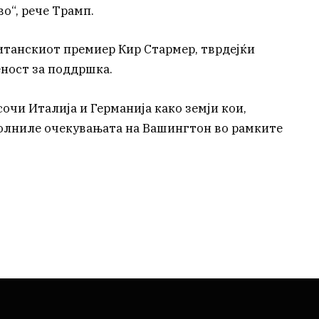
о“, рече Трамп.
ританскиот премиер Кир Стармер, тврдејќи
ност за поддршка.
чи Италија и Германија како земји кои,
полниле очекувањата на Вашингтон во рамките