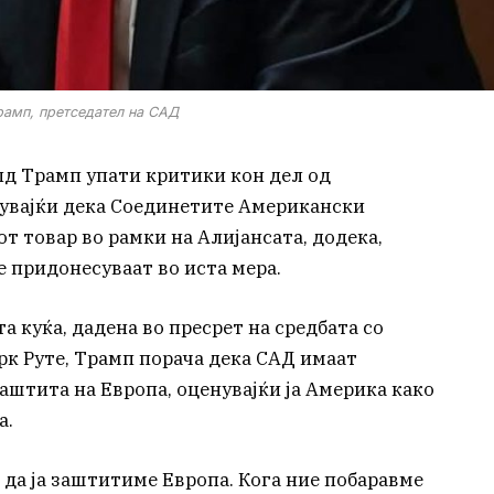
амп, претседател на САД
д Трамп упати критики кон дел од
дувајќи дека Соединетите Американски
т товар во рамки на Алијансата, додека,
е придонесуваат во иста мера.
а куќа, дадена во пресрет на средбата со
рк Руте, Трамп порача дека САД имаат
аштита на Европа, оценувајќи ја Америка како
а.
да ја заштитиме Европа. Кога ние побаравме