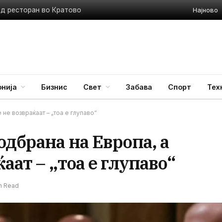
Најново
ед ресторан во Кратово
нија
Бизнис
Свет
Забава
Спорт
Тех
 не возвраќаат – „тоа е глупаво“
одбрана на Европа, а
аат – „тоа е глупаво“
in Read