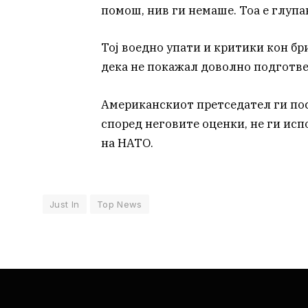
помош, нив ги немаше. Тоа е глупав
Тој воедно упати и критики кон б
дека не покажал доволно подготве
Американскиот претседател ги посо
според неговите оценки, не ги ис
на НАТО.
Just In
Top News