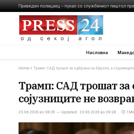
Приведен полицаец – пукал со службениот пиштол пр
Насловна
Македо
Home
»
Трамп: САД трошат за одбрана на Европа, а сојузниците
Трамп: САД трошат за 
сојузниците не возвраќ
23.06.2026 во 08:35
Updated:
23.06.2026 во 09:28
1 M