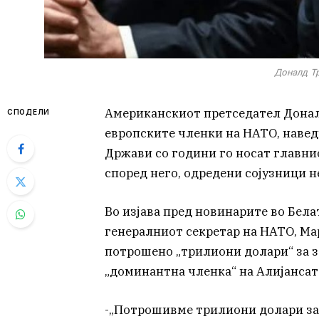
Доналд Тр
Американскиот претседател Донал
СПОДЕЛИ
европските членки на НАТО, наве
Држави со години го носат главнио
според него, одредени сојузници н
Во изјава пред новинарите во Белат
генералниот секретар на НАТО, Ма
потрошено „трилиони долари“ за з
„доминантна членка“ на Алијансат
-„Потрошивме трилиони долари за 