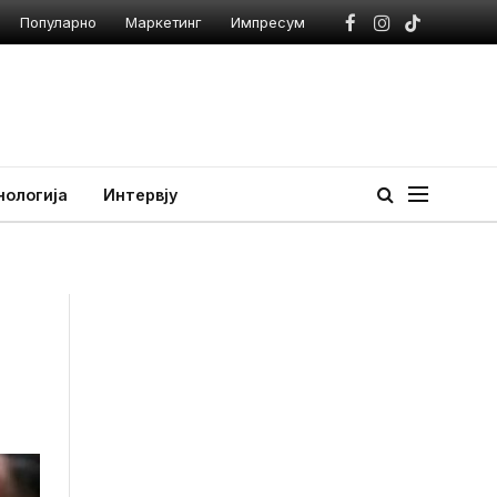
Популарно
Маркетинг
Импресум
Facebook
Instagram
TikTok
нологија
Интервју