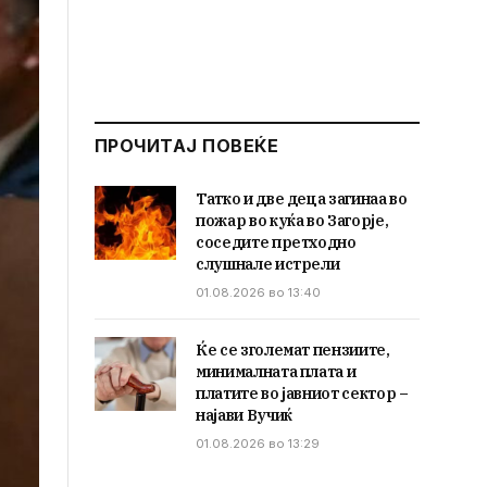
ПРОЧИТАЈ ПОВЕЌЕ
Татко и две деца загинаа во
пожар во куќа во Загорје,
соседите претходно
слушнале истрели
01.08.2026 во 13:40
Ќе се зголемат пензиите,
минималната плата и
платите во јавниот сектор –
најави Вучиќ
01.08.2026 во 13:29