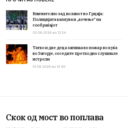
Внимателно зад воланот во Грција:
Полицијата казнува и „кочење“ на
сообраќајот
03.08.2026 во 13:24
Татко и две деца загинаа во пожар во куќа
во Загорје, соседите претходно слушнале
истрели
01.08.2026 во 13:40
Скок од мост во поплава