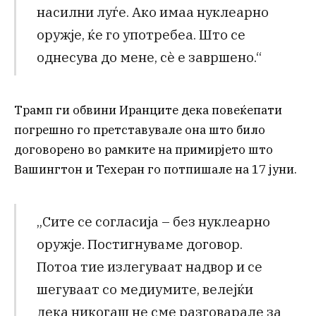
насилни луѓе. Ако имаа нуклеарно
оружје, ќе го употребеа. Што се
однесува до мене, сè е завршено.“
Трамп ги обвини Иранците дека повеќепати
погрешно го претставувале она што било
договорено во рамките на примирјето што
Вашингтон и Техеран го потпишале на 17 јуни.
„Сите се согласија – без нуклеарно
оружје. Постигнуваме договор.
Потоа тие излегуваат надвор и се
шегуваат со медиумите, велејќи
дека никогаш не сме разговарале за