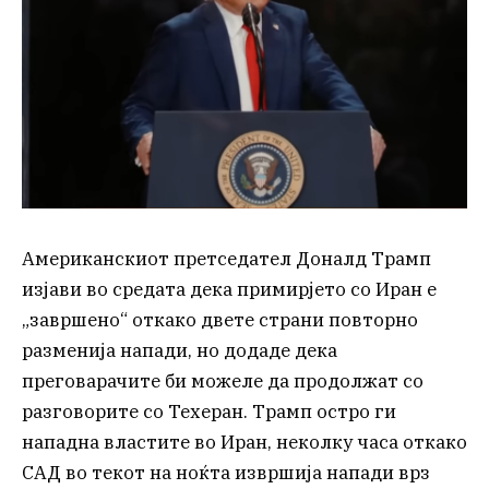
Американскиот претседател Доналд Трамп
изјави во средата дека примирјето со Иран е
„завршено“ откако двете страни повторно
разменија напади, но додаде дека
преговарачите би можеле да продолжат со
разговорите со Техеран. Трамп остро ги
нападна властите во Иран, неколку часа откако
САД во текот на ноќта извршија напади врз