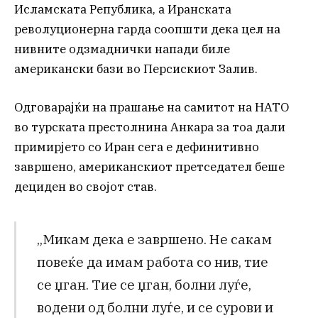
Исламската Република, а Иранската
револуционерна гарда соопшти дека цел на
нивните одзмаднички напади биле
американски бази во Персискиот Залив.
Одговарајќи на прашање на самитот на НАТО
во турската престолнина Анкара за тоа дали
примирјето со Иран сега е дефинитивно
завршено, американскиот претседател беше
дециден во својот став.
„Микам дека е завршено. Не сакам
повеќе да имам работа со нив, тие
се џган. Тие се џган, болни луѓе,
водени од болни луѓе, и се сурови и