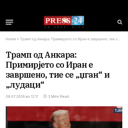
Home
»
Трамп од Анкара: Примирјето со Иран е завршено, тие се „џган“ и „лудаци“
Трамп од Анкара:
Примирјето со Иран е
завршено, тие се „џган“ и
„лудаци“
08.07.2026 во 12:11
3 Mins Read