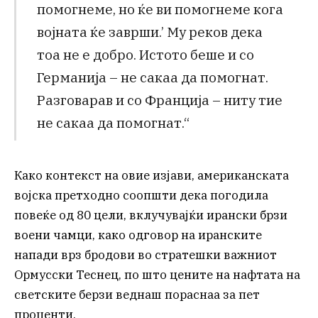
помогнеме, но ќе ви помогнеме кога
војната ќе заврши.’ Му реков дека
тоа не е добро. Истото беше и со
Германија – не сакаа да помогнат.
Разговарав и со Франција – ниту тие
не сакаа да помогнат.“
Како контекст на овие изјави, американската
војска претходно соопшти дека погодила
повеќе од 80 цели, вклучувајќи ирански брзи
воени чамци, како одговор на иранските
напади врз бродови во стратешки важниот
Ормусски Теснец, по што цените на нафтата на
светските берзи веднаш пораснаа за пет
проценти.