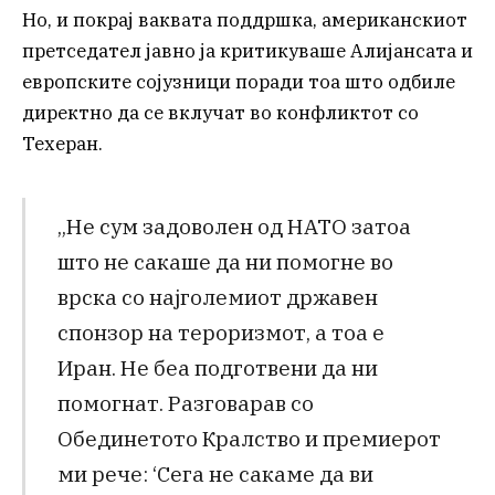
Но, и покрај ваквата поддршка, американскиот
претседател јавно ја критикуваше Алијансата и
европските сојузници поради тоа што одбиле
директно да се вклучат во конфликтот со
Техеран.
„Не сум задоволен од НАТО затоа
што не сакаше да ни помогне во
врска со најголемиот државен
спонзор на тероризмот, а тоа е
Иран. Не беа подготвени да ни
помогнат. Разговарав со
Обединетото Кралство и премиерот
ми рече: ‘Сега не сакаме да ви