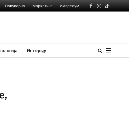
Популарно
Маркетинг
Импресум
Facebook
Instagram
TikTok
нологија
Интервју
е,