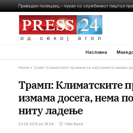
Приведен полицаец – пукал со службениот пиштол пр
Насловна
Македо
Home
»
Трамп: Климатските промени се најголемата измама д
Трамп: Климатските п
измама досега, нема п
ниту ладење
23.09.2025 во 18:04
1 Min Read