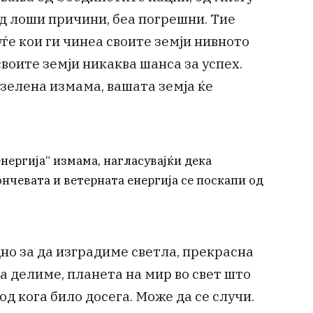
д лоши причини, беа погрешни. Тие
ѓе кои ги чинеа своите земји нивното
своите земји никаква шанса за успех.
 зелена измама, вашата земја ќе
 енергија“ измама, нагласувајќи дека
нчевата и ветерната енергија се поскапи од
дно за да изградиме светла, прекрасна
а делиме, планета на мир во свет што
од кога било досега. Може да се случи.