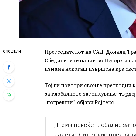
Претседателот на САД, Доналд Тра
СПОДЕЛИ
Обединетите нации во Њујорк изја
измама некогаш извршена врз свет
Тој ги повтори своите претходни 
за глобалното затоплување, тврдеј
„погрешни“, објави Ројтерс.
„Нема повеќе глобално зат
ладење. Сите овие предвиду