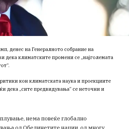
мп, денес на Генералното собрание на
ви дека климатските промени се „најголемата
от“.
критики кон климатската наука и проекциите
ќи дека „сите предвидувања“ се неточни и
оплување, нема повеќе глобално
вања од Обединетите нации, од многу