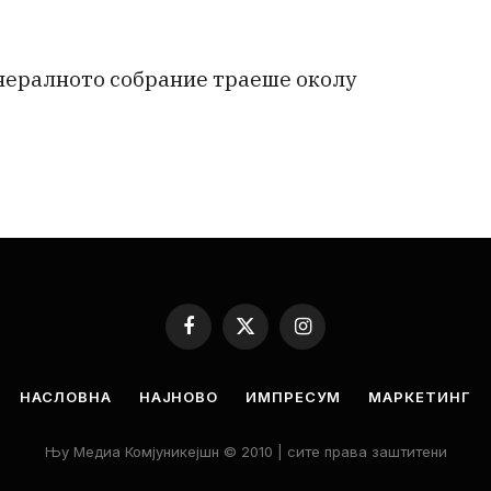
нералното собрание траеше околу
Facebook
X
Instagram
(Twitter)
НАСЛОВНА
НАЈНОВО
ИМПРЕСУМ
МАРКЕТИНГ
Њу Медиа Комјуникејшн © 2010 | сите права заштитени