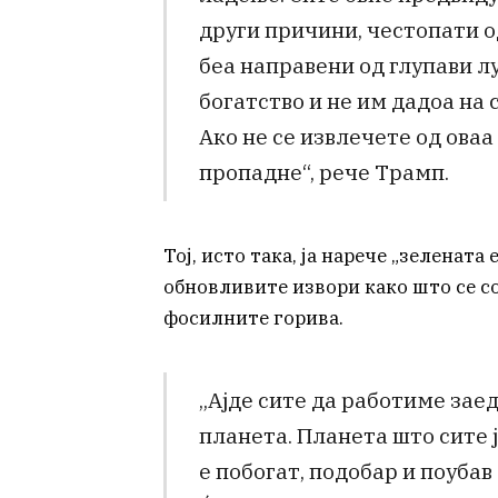
други причини, честопати о
беа направени од глупави лу
богатство и не им дадоа на 
Ако не се извлечете од оваа
пропадне“, рече Трамп.
Тој, исто така, ја нарече „зелената
обновливите извори како што се со
фосилните горива.
„Ајде сите да работиме зае
планета. Планета што сите ј
е побогат, подобар и поубав 