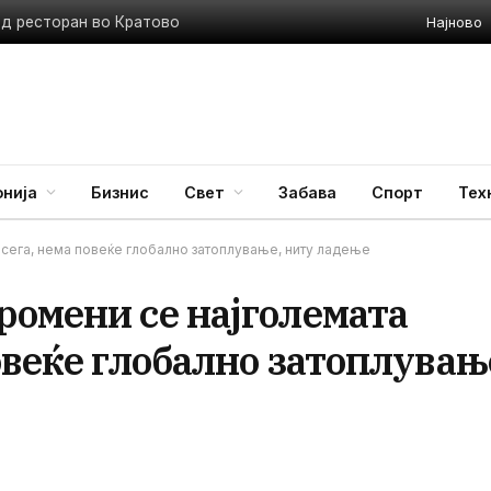
Најново
ед ресторан во Кратово
нија
Бизнис
Свет
Забава
Спорт
Тех
осега, нема повеќе глобално затоплување, ниту ладење
ромени се најголемата
овеќе глобално затоплувањ