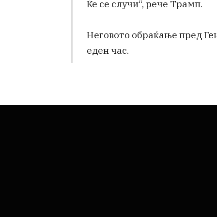
Ќе се случи“, рече Трамп.
Неговото обраќање пред Ге
еден час.