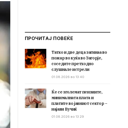
ПРОЧИТАЈ ПОВЕЌЕ
Татко и две деца загинаа во
пожар во куќа во Загорје,
соседите претходно
слушнале истрели
01.08.2026 во 13:40
Ќе се зголемат пензиите,
минималната плата и
платите во јавниот сектор –
најави Вучиќ
01.08.2026 во 13:29