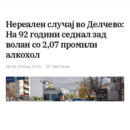
Нереален случај во Делчево:
На 92 години седнал зад
волан со 2,07 промили
алкохол
08.06.2026 во 13:34
1 Min Read