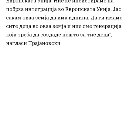
Европската Унија. Ние ќе инсистираме на
побрза интеграција во Европската Унија. Јас
сакам оваа земја да има иднина. Да ги имаме
сите деца во оваа земја и ние сме генерација
која треба да создаде нешто за тие деца“,
нагласи Трајановски.