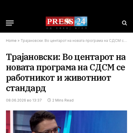
Home
»
Трајановски: Во центарот на новата програма на СДСМ се работникот и животниот стандард
Трајановски: Во центарот на
новата програма на СДСМ се
работникот и животниот
стандард
08.06.2026 во 13:37
2 Mins Read