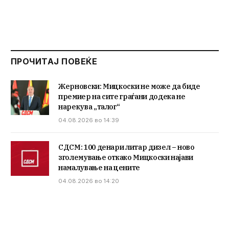
ПРОЧИТАЈ ПОВЕЌЕ
Жерновски: Мицкоски не може да биде
премиер на сите граѓани додека не
нарекува „талог“
04.08.2026 во 14:39
СДСМ: 100 денари литар дизел – ново
зголемување откако Мицкоски најави
намалување на цените
04.08.2026 во 14:20