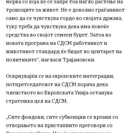
мерка со која ќе се запре тоа нагло растење на
трошоците за живот. Не е доволно граѓанинот
само да се чувствува гордо во својата држава,
туку треба да чувствува дека има повеќе
средства во својот семеен буџет. Затоа во
новата програма на СДСМ работникот и
животниот стандард ќе бидат во центарот на
политиките“, нагласи Трајановски.
Осврнувајќи се на европските интеграции,
потпретседателот на СДСМ порача дека
членството во Европската Унија останува
стратешка цел на СДСМ.
„Сите фондови, сите субвенции се врзани со
отворањето на пристапните преговори со