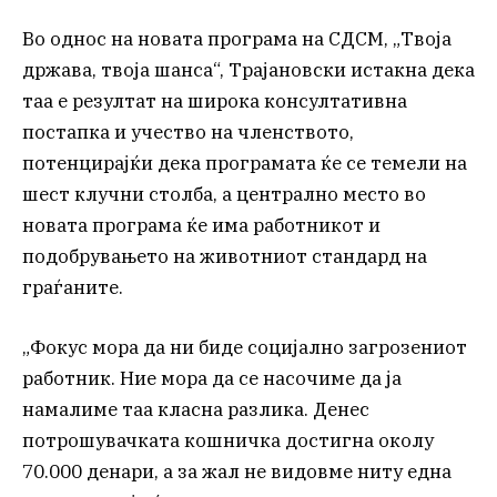
Во однос на новата програма на СДСМ, „Твоја
држава, твоја шанса“, Трајановски истакна дека
таа е резултат на широка консултативна
постапка и учество на членството,
потенцирајќи дека програмата ќе се темели на
шест клучни столба, а централно место во
новата програма ќе има работникот и
подобрувањето на животниот стандард на
граѓаните.
„Фокус мора да ни биде социјално загрозениот
работник. Ние мора да се насочиме да ја
намалиме таа класна разлика. Денес
потрошувачката кошничка достигна околу
70.000 денари, а за жал не видовме ниту една