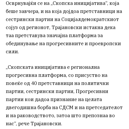
Осврнувајќи се на „Скопска иницијатива“, која
беше завчера, и на која дојдоа претставници на
сестрински партии на Социјалдемократскиот
сојуз од регионот, Трајановски истакна дека
таа претставува значајна платформа за
обединување на прогресивните и проевропски
сили.
„Скопската иницијатива e регионална
прогресивна платформа, со присуство на
повеќе од 40 претставници на политички
партии, сестрински партии, Прогресивни
партии кои дадоа признание на целата
двегодишна борба на СДСМ и на претседателот
и на раководството, затоа што препознаа во
нас“, рече Трајановски.