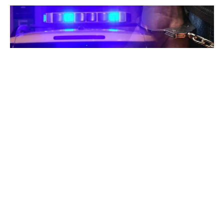
Уапсени се трите лица осомничени за
бруталниот напад на малолетно момче во
скопската населба Ченто, кое беше претепано и
избодено со нож, на 22 јуни годинава.