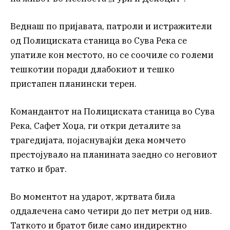
Веднаш по пријавата, патроли и истражители
од Полициската станица во Сува Река се
упатиле кон местото, но се соочиле со големи
тешкотии поради длабокиот и тешко
пристапен планински терен.
Командантот на Полициската станица во Сува
Река, Сафет Хоџа, ги откри деталите за
трагедијата, појаснувајќи дека момчето
престојувало на планината заедно со неговиот
татко и брат.
Во моментот на ударот, жртвата била
оддалечена само четири до пет метри од нив.
Таткото и братот биле само индиректно