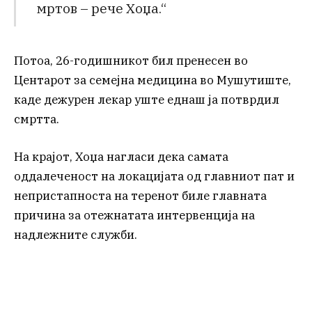
мртов – рече Хоџа.“
Потоа, 26-годишникот бил пренесен во
Центарот за семејна медицина во Мушутиште,
каде дежурен лекар уште еднаш ја потврдил
смртта.
На крајот, Хоџа нагласи дека самата
оддалеченост на локацијата од главниот пат и
непристапноста на теренот биле главната
причина за отежнатата интервенција на
надлежните служби.