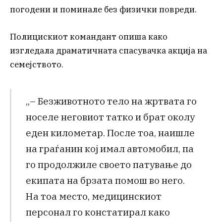
погодени и поминале без физички повреди.
Полицискиот командант опиша како
изгледала драматичната спасувачка акција на
семејството.
„– Безживотното тело на жртвата го
носеле неговиот татко и брат околу
еден километар. После тоа, наишле
на граѓанин кој имал автомобил, па
го продолжиле своето патување до
екипата на брзата помош во него.
На тоа место, медицинскиот
персонал го констатирал како