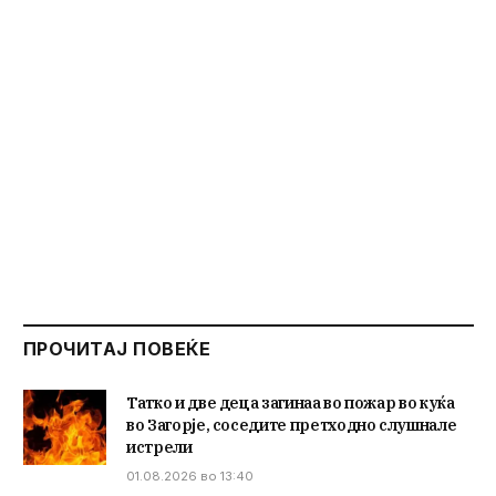
ПРОЧИТАЈ ПОВЕЌЕ
Татко и две деца загинаа во пожар во куќа
во Загорје, соседите претходно слушнале
истрели
01.08.2026 во 13:40