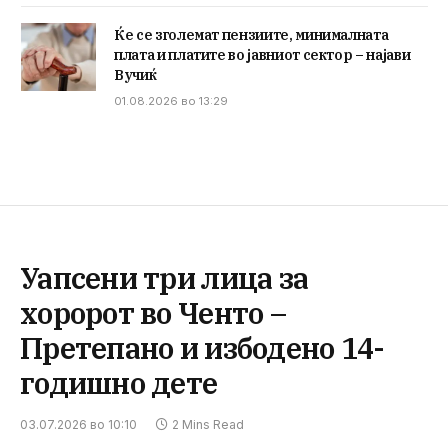
Ќе се зголемат пензиите, минималната
плата и платите во јавниот сектор – најави
Вучиќ
01.08.2026 во 13:29
Уапсени три лица за
хоророт во Ченто –
Претепано и избодено 14-
годишно дете
03.07.2026 во 10:10
2 Mins Read