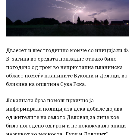
Дваесет и шестгодишно момче со иницијали Ф.
Б. загина во средата попладне откако било
погодено од гром во непристапна планинска
област помеѓу планините Букоши и Делоци, во
близина на општина Сува Река.
Локалната брза помош првично ја
информирала полицијата дека добиле дојава
од жителите на селото Деловац за лице кое
било погодено од гром и не покажувало знаци
на живот во месноста „Гури и Делоцит“.