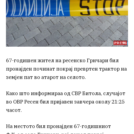
67-годишен жител на ресенско Грнчари бил
пронајден починат покрај превртен трактор на
земјен пат во атарот на селото.
Како што информираа од СВР Битола, случајот
во ОВР Ресен бил пријавен завчера околу 21:25
часот.
На местото бил пронајден 67-годишниот