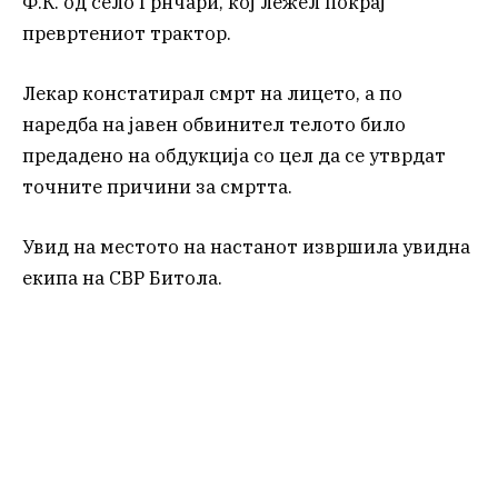
Ф.К. од село Грнчари, кој лежел покрај
превртениот трактор.
Лекар констатирал смрт на лицето, а по
наредба на јавен обвинител телото било
предадено на обдукција со цел да се утврдат
точните причини за смртта.
Увид на местото на настанот извршила увидна
екипа на СВР Битола.