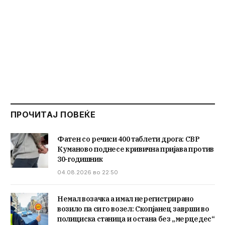
ПРОЧИТАЈ ПОВЕЌЕ
Фатен со речиси 400 таблети дрога: СВР
Куманово поднесе кривична пријава против
30-годишник
04.08.2026 во 22:50
Немал возачка а имал нерегистрирано
возило па си го возел: Скопјанец заврши во
полициска станица и остана без „мерцедес“