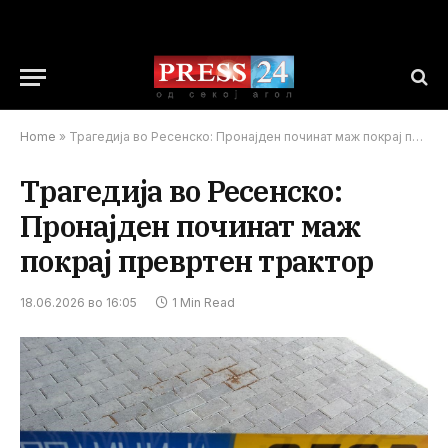
Home
»
Трагедија во Ресенско: Пронајден починат маж покрај превртен трактор
Трагедија во Ресенско:
Пронајден починат маж
покрај превртен трактор
18.06.2026 во 16:05
1 Min Read