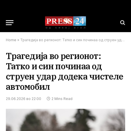
Home
»
Трагедија во регионот: Татко и син починаа од струен удар додека чистеле автомобил
Трагедија во регионот:
Татко и син починаа од
струен удар додека чистеле
автомобил
29.06.2026 во 22:00
2 Mins Read