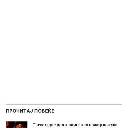
ПРОЧИТАЈ ПОВЕЌЕ
Татко и две деца загинаа во пожар во куќа