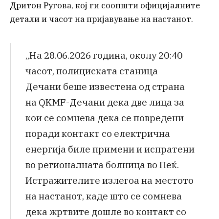
Дритон Ругова, кој ги соопшти официјалните
детали и часот на пријавување на настанот.
„На 28.06.2026 година, околу 20:40
часот, полициската станица
Дечани беше известена од страна
на QKMF-Дечани дека две лица за
кои се сомнева дека се повредени
поради контакт со електрична
енергија биле примени и испратени
во регионалната болница во Пеќ.
Истражителите излегоа на местото
на настанот, каде што се сомнева
дека жртвите дошле во контакт со