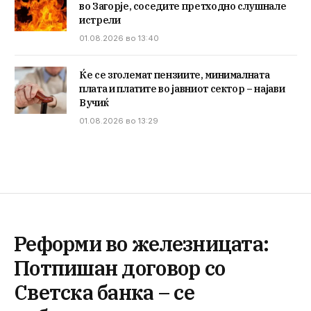
во Загорје, соседите претходно слушнале
истрели
01.08.2026 во 13:40
Ќе се зголемат пензиите, минималната
плата и платите во јавниот сектор – најави
Вучиќ
01.08.2026 во 13:29
Реформи во железницата:
Потпишан договор со
Светска банка – се