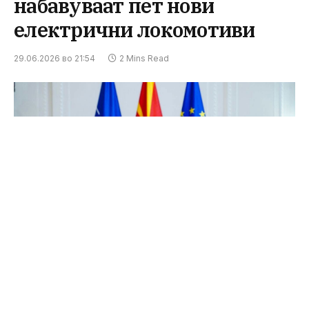
набавуваат пет нови
електрични локомотиви
29.06.2026 во 21:54
2 Mins Read
Потпретседателот на Владата и министер за