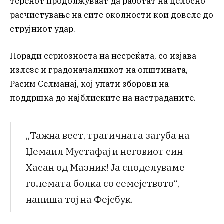
теренот продолжуваат да работат на целосно
расчистување на сите околности кои довеле до
струјниот удар.
Поради сериозноста на несреќата, со изјава
излезе и градоначалникот на општината,
Расим Селманај, кој упати зборови на
поддршка до најблиските на настраданите.
„Тажна вест, трагичната загуба на
Џемаил Мустафај и неговиот син
Хасан од Мазник! Ја споделуваме
големата болка со семејството“,
напиша тој на Фејсбук.