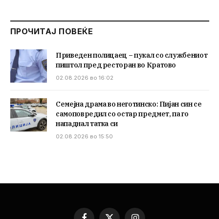
ПРОЧИТАЈ ПОВЕЌЕ
Приведен полицаец – пукал со службениот
пиштол пред ресторан во Кратово
02.08.2026 во 16:02
Семејна драма во неготинско: Пијан син се
самоповредил со остар предмет, па го
нападнал татка си
02.08.2026 во 15:50