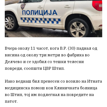
Вчера околу 11 часот, кога В.Р. (30) паднал од
висина од околу три метри во фабрика во
Делчево и се здобил со тешки телесни
повреди, соопшти ЦВР Штип.
Иако веднаш бил пренесен со возило на Итната
медицинска помош кон Клиничката болница
во Штип, тој им подлегнал на повредите на
патот.