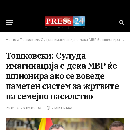
Home
»
Тошковски: Сулуда имагинација е дека МВР ќе шпионира ако се воведе паметен систем за жртвите на семејно насилство
Тошковски: Сулуда
имагинација е дека МВР ќе
шпионира ако се воведе
паметен систем за жртвите
на семејно насилство
26.05.2026 во 08:39
2 Mins Read