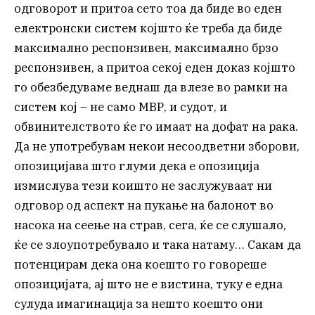
одговорот и притоа сето тоа да биде во еден
електронски систем којшто ќе треба да биде
максимално респонзивен, максимално брзо
респонзивен, а притоа секој еден доказ којшто
го обезбедуваме веднаш да влезе во рамки на
систем кој – не само МВР, и судот, и
обвинителството ќе го имаат на дофат на рака.
Да не употребувам некои несоодветни зборови,
опозицијава што глуми дека е опозиција
измислува тези коишто не заслужуваат ни
одговор од аспект на пукање на балонот во
насока на сеење на страв, сега, ќе се слушало,
ќе се злоупотребувало и така натаму… Сакам да
потенцирам дека она коешто го говореше
опозицијата, ај што не е вистина, туку е една
сулуда имагинација за нешто коешто они