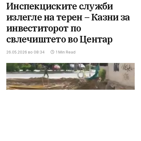
Инспекциските служби
излегле на терен – Казни за
инвеститорот по
свлечиштето во Центар
26.05.2026 во 08:34
1 Min Read