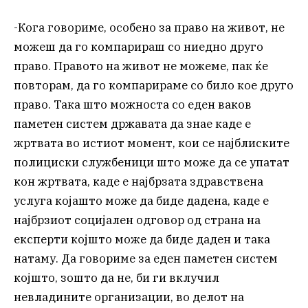
-Кога говориме, особено за право на живот, не
можеш да го компарираш со ниедно друго
право. Правото на живот не можеме, пак ќе
повторам, да го компарираме со било кое друго
право. Така што можноста со еден ваков
паметен систем државата да знае каде е
жртвата во истиот момент, кои се најблиските
полициски службеници што може да се упатат
кон жртвата, каде е најбрзата здравствена
услуга којашто може да биде дадена, каде е
најбрзиот социјален одговор од страна на
експерти којшто може да биде даден и така
натаму. Да говориме за еден паметен систем
којшто, зошто да не, би ги вклучил
невладините организации, во делот на