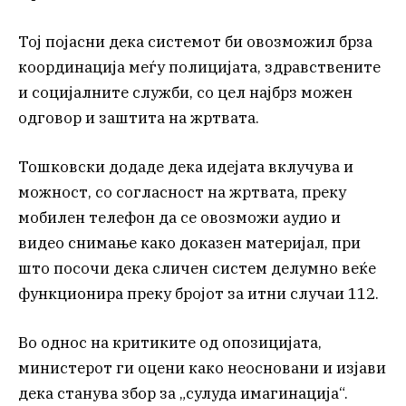
Тој појасни дека системот би овозможил брза
координација меѓу полицијата, здравствените
и социјалните служби, со цел најбрз можен
одговор и заштита на жртвата.
Тошковски додаде дека идејата вклучува и
можност, со согласност на жртвата, преку
мобилен телефон да се овозможи аудио и
видео снимање како доказен материјал, при
што посочи дека сличен систем делумно веќе
функционира преку бројот за итни случаи 112.
Во однос на критиките од опозицијата,
министерот ги оцени како неосновани и изјави
дека станува збор за „сулуда имагинација“.