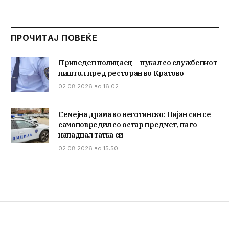
ПРОЧИТАЈ ПОВЕЌЕ
Приведен полицаец – пукал со службениот
пиштол пред ресторан во Кратово
02.08.2026 во 16:02
Семејна драма во неготинско: Пијан син се
самоповредил со остар предмет, па го
нападнал татка си
02.08.2026 во 15:50