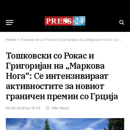
Home
»
Тошковски со Рокас и Григоријан на „Маркова Нога“: Се интензивираат активностите за новиот граничен премин со Грција
Тошковски со Рокас и
Григоријан на „Маркова
Нога“: Се интензивираат
активностите за новиот
граничен премин со Грција
05.06.2026 во 15:43
1 Min Read