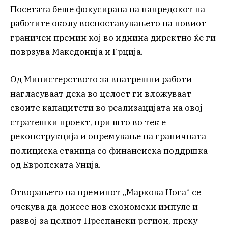
Посетата беше фокусирана на напредокот на
работите околу воспоставувањето на новиот
граничен премин кој во иднина директно ќе ги
поврзува Македонија и Грција.
Од Министерството за внатрешни работи
нагласуваат дека во целост ги вложуваат
своите капацитети во реализацијата на овој
стратешки проект, при што во тек е
реконструкција и опремување на граничната
полициска станица со финансиска поддршка
од Европската Унија.
Отворањето на преминот „Маркова Нога“ се
очекува да донесе нов економски импулс и
развој за целиот Преспански регион, преку