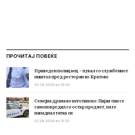
ПРОЧИТАЈ ПОВЕЌЕ
Приведен полицаец – пукал со службениот
пиштол пред ресторан во Кратово
02.08.2026 во 16:02
Семејна драма во неготинско: Пијан син се
самоповредил со остар предмет, па го
нападнал татка си
02.08.2026 во 15:50