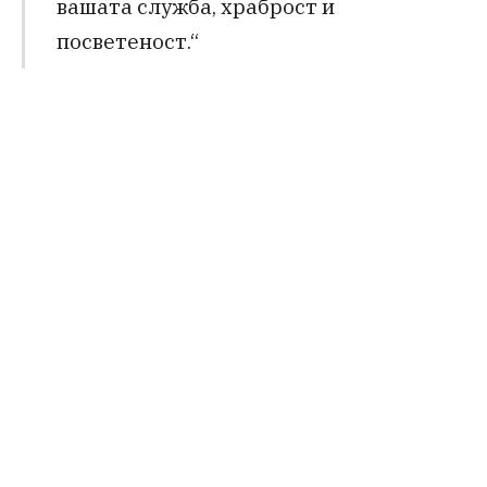
вашата служба, храброст и
посветеност.“