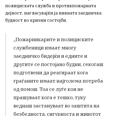
полициската служба и противпожарната
дејност, нагласувајќи ја нивната заедничка
будност во кризни состојби.
„Пожарникарите и полициските
службеници имаат многу
заедничко бидејќи и едните и
другите се постојано будни, секогаш
подготвени да реагираат кога
граѓаните имаат најголема потреба
од помош. Тоа се луѓе кои не
прашуваат кога е тешко, туку
веднаш застануваат во заштита на
безбедноста, сигурноста и животот