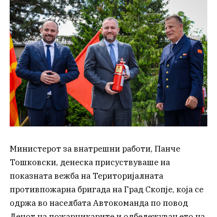
Министерот за внатрешни работи, Панче
Тошковски, денеска присуствуваше на
показната вежба на Територијалната
противпожарна бригада на Град Скопје, која се
одржа во населбата Автокоманда по повод
Денот на пожарникарите и одбележувањето на