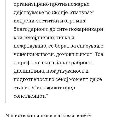
организирано противпожарно
дејствување во Скопје. Упатувам
искрени честитки и огромна
благодарност до сите пожарникари
кои секојдневно, тивко и
пожртвувано, се борат за спасување
човечки животи, домови и имот. Тоа
е професија која бара храброст,
дисциплина, пожртвуваност и
подготвеност во секој момент да се
стави туѓиот живот пред
сопствениот.“
Министерот направи паралела помеѓу