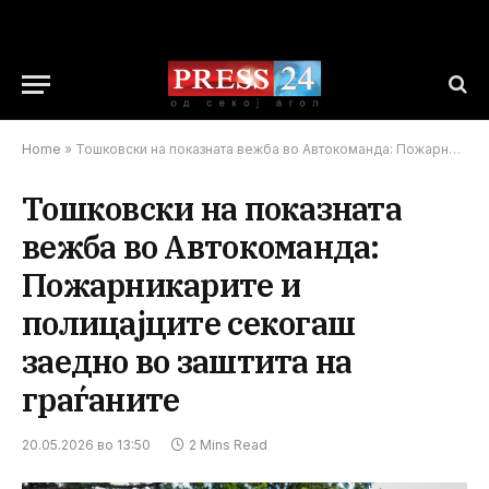
Home
»
Тошковски на показната вежба во Автокоманда: Пожарникарите и полицајците секогаш заедно во заштита на граѓаните
Тошковски на показната
вежба во Автокоманда:
Пожарникарите и
полицајците секогаш
заедно во заштита на
граѓаните
20.05.2026 во 13:50
2 Mins Read