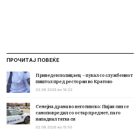
ПРОЧИТАЈ ПОВЕЌЕ
Приведен полицаец – пукал со службениот
пиштол пред ресторан во Кратово
02.08.2026 во 16:02
Семејна драма во неготинско: Пијан син се
самоповредил со остар предмет, па го
нападнал татка си
02.08.2026 во 15:50