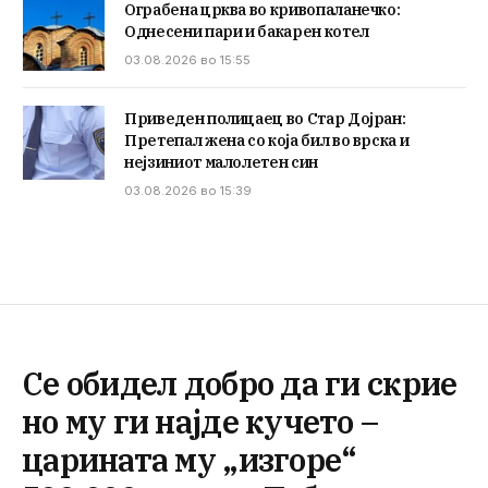
Ограбена црква во кривопаланечко:
Однесени пари и бакарен котел
03.08.2026 во 15:55
Приведен полицаец во Стар Дојран:
Претепал жена со која бил во врска и
нејзиниот малолетен син
03.08.2026 во 15:39
Се обидел добро да ги скрие
но му ги најде кучето –
царината му „изгоре“