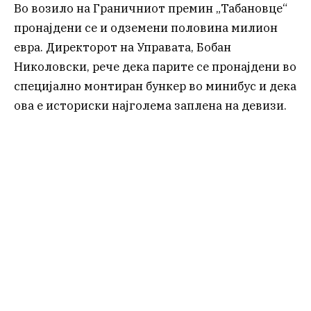
Во возило на Граничниот премин „Табановце“
пронајдени се и одземени половина милион
евра. Директорот на Управата, Бобан
Николовски, рече дека парите се пронајдени во
специјално монтиран бункер во минибус и дека
ова е историски најголема заплена на девизи.