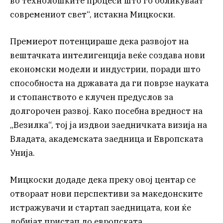
во технолошките процеси што го обликуваат
современиот свет“, истакна Мицкоски.
Премиерот потенцираше дека развојот на
вештачката интелигенција веќе создава нови
економски модели и индустрии, поради што
способноста на државата да ги поврзе науката
и стопанството е клучен предуслов за
долгорочен развој. Како посебна вредност на
„Везилка“, тој ја издвои заедничката визија на
Владата, академската заедница и Европската
Унија.
Мицкоски додаде дека преку овој центар се
отвораат нови перспективи за македонските
истражувачи и стартап заедницата, кои ќе
добијат пристап до европската