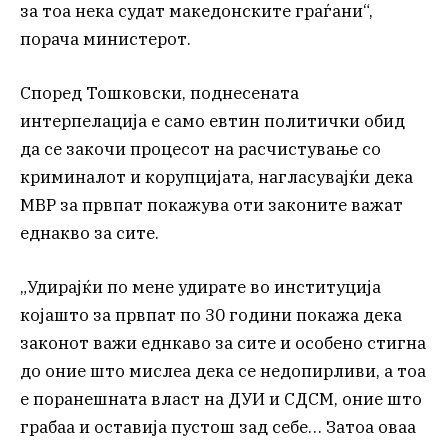
за тоа нека судат македонските граѓани“,
порача министерот.
Според Тошковски, поднесената
интерпелација е само евтин политички обид
да се закочи процесот на расчистување со
криминалот и корупцијата, нагласувајќи дека
МВР за првпат покажува оти законите важат
еднакво за сите.
„Удирајќи по мене удирате во институција
којашто за првпат по 30 години покажа дека
законот важи еднкаво за сите и особено стигна
до оние што мислеа дека се недопирливи, а тоа
е поранешната власт на ДУИ и СДСМ, оние што
грабаа и оставија пустош зад себе… Затоа оваа