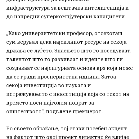
инфраструктура за вештачка интелигенција и
до напредни суперкомпјутерски капацитети.
„Како универзитетски професор, отсекогаш
сум верувал дека најсилниот ресурс на секоја
држава се луѓето. Знаењето што го поседуваат,
талентот што го развиваат и идеите што ги
создаваат се најсигурната основа врз која може
да се гради просперитетна иднина. Затоа
секоја инвестиција во науката и
истражувањето е инвестиција која со текот на
времето носи најголем поврат за
општеството“, подвлече премиерот.
Во своето обраќање, тој стави посебен акцент
на фактот што овој проект директно ќе влијае