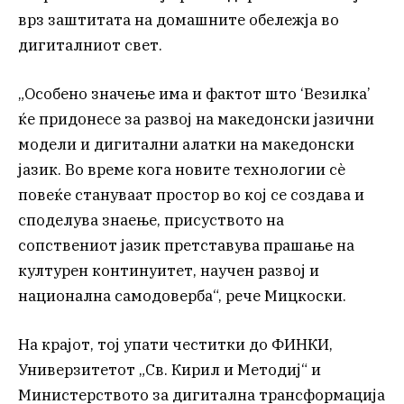
врз заштитата на домашните обележја во
дигиталниот свет.
„Особено значење има и фактот што ‘Везилка’
ќе придонесе за развој на македонски јазични
модели и дигитални алатки на македонски
јазик. Во време кога новите технологии сè
повеќе стануваат простор во кој се создава и
споделува знаење, присуството на
сопствениот јазик претставува прашање на
културен континуитет, научен развој и
национална самодоверба“, рече Мицкоски.
На крајот, тој упати честитки до ФИНКИ,
Универзитетот „Св. Кирил и Методиј“ и
Министерството за дигитална трансформација