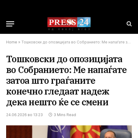
Home
»
Тошковски до опозицијата во Собранието: Ме напаѓате затоа што граѓаните конечно гледаат надеж дека нешто ќе се смени
Тошковски до опозицијата
во Собранието: Ме напаѓате
затоа што граѓаните
конечно гледаат надеж
дека нешто ќе се смени
24.06.2026 во 13:23
3 Mins Read