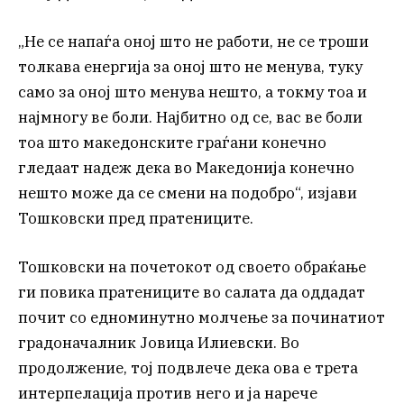
„Не се напаѓа оној што не работи, не се троши
толкава енергија за оној што не менува, туку
само за оној што менува нешто, а токму тоа и
најмногу ве боли. Најбитно од се, вас ве боли
тоа што македонските граѓани конечно
гледаат надеж дека во Македонија конечно
нешто може да се смени на подобро“, изјави
Тошковски пред пратениците.
Тошковски на почетокот од своето обраќање
ги повика пратениците во салата да оддадат
почит со едноминутно молчење за починатиот
градоначалник Јовица Илиевски. Во
продолжение, тој подвлече дека ова е трета
интерпелација против него и ја нарече