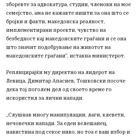
зборевте за адвокатура, студии, членови на мое
семејство, ама не кажавте ништи за она што се
бројки и факти, македонска реалност,
имплементирани проекти, чувство на
безбедност кај македонските граѓани и се она
што значит подобрување на животот на
македонските граѓани“, истакна министерот.
Реплицирајќи му директно на лидерот на
Левица, Димитар Апасиев, Тошковски посоче
дека тој поголем дел од своето време го
искористил за лични напади.
„Слушнав многу манипулации, лаги, клевети,
нечовечки напади. За еден велешанец,
навистина под секое ниво, но тоа е ваш избор и