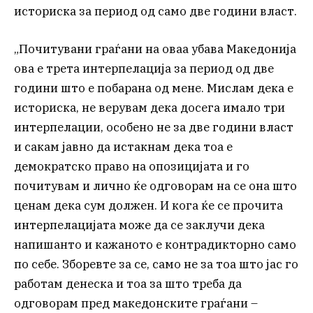
историска за период од само две години власт.
„Почитувани граѓани на оваа убава Македонија
ова е трета интерпелација за период од две
години што е побарана од мене. Мислам дека е
историска, не верувам дека досега имало три
интерпелации, особено не за две години власт
и сакам јавно да истакнам дека тоа е
демократско право на опозицијата и го
почитувам и лично ќе одговорам на се она што
ценам дека сум должен. И кога ќе се прочита
интерпелацијата може да се заклучи дека
напишанто и кажаното е контрадикторно само
по себе. Зборевте за се, само не за тоа што јас го
работам денеска и тоа за што треба да
одговорам пред македонските граѓани –