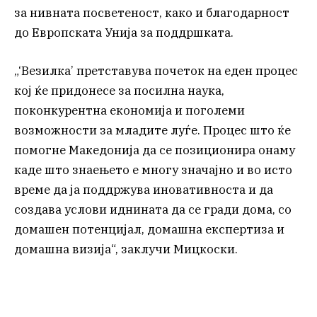
за нивната посветеност, како и благодарност
до Европската Унија за поддршката.
„‘Везилка’ претставува почеток на еден процес
кој ќе придонесе за посилна наука,
поконкурентна економија и поголеми
возможности за младите луѓе. Процес што ќе
помогне Македонија да се позиционира онаму
каде што знаењето е многу значајно и во исто
време да ја поддржува иновативноста и да
создава услови иднината да се гради дома, со
домашен потенцијал, домашна експертиза и
домашна визија“, заклучи Мицкоски.