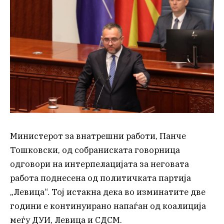
Министерот за внатрешни работи, Панче
Тошковски, од собраниската говорница
одговори на интерпелацијата за неговата
работа поднесена од политичката партија
„Левица“. Тој истакна дека во изминатите две
години е континуирано напаѓан од коалиција
меѓу ДУИ, Левица и СДСМ.