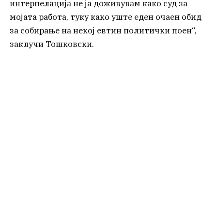
интерпелација не ја доживувам како суд за
мојата работа, туку како уште еден очаен обид
за собирање на некој евтин политички поен“,
заклучи Тошковски.