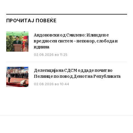
ПРОЧИТАЈ ПОВЕЌЕ
Андоновски од Смилево: Илинден е
вредносен систем – непокор, слобода и
иднина
02.08.2026 во 11:25
Делегација на СДСМ оддаде почит во
Пелинце по повод Денот на Републиката
02.08.2026 во 10:44