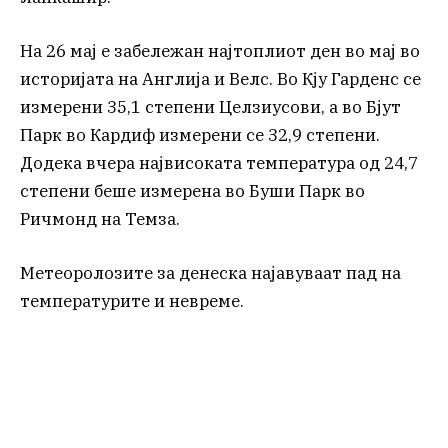
На 26 мај е забележан најтоплиот ден во мај во
историјата на Англија и Велс. Во Кју Гарденс се
измерени 35,1 степени Целзиусови, а во Бјут
Парк во Кардиф измерени се 32,9 степени.
Додека вчера највисоката температура од 24,7
степени беше измерена во Буши Парк во
Ричмонд на Темза.
Метеоролозите за денеска најавуваат пад на
температурите и невреме.