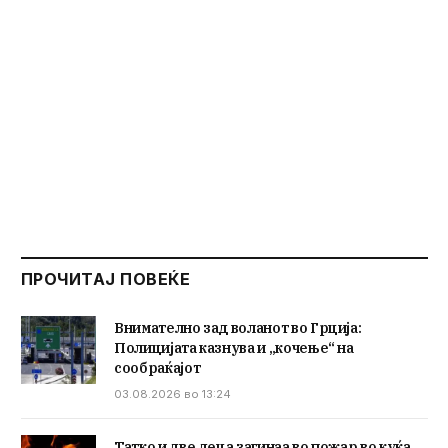
ПРОЧИТАЈ ПОВЕЌЕ
Внимателно зад воланот во Грција:
Полицијата казнува и „кочење“ на
сообраќајот
03.08.2026 во 13:24
Татко и две деца загинаа во пожар во куќа