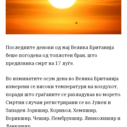
Последните денови од мај Велика Британија
беше погодена од топлотен бран, што
предизвика смрт на 17 луѓе.
Во изминатите осум дена во Велика Британија
измерени се високи температури на воздухот,
поради што граѓаните се разладуваа во морето.
Смртни случаи регистрирани се во Јужен и
Западен Јоркшир, Корнвол, Хемпшир,
Ворикшир, Чешир, Пембрукшир, Линколншир и
Ланкашир.