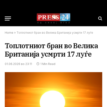
Home
»
Топлотниот бран во Велика Британија усмрти 17 луѓе
Топлотниот бран во Велика
Британија усмрти 17 луѓе
01.06.2026 во 23:11
1 Min Read