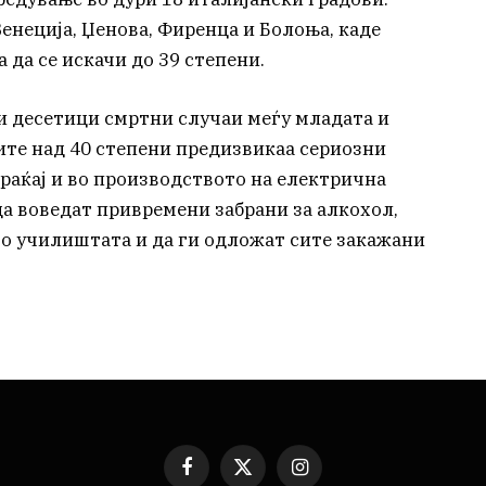
Венеција, Џенова, Фиренца и Болоња, каде
 да се искачи до 39 степени.
ви десетици смртни случаи меѓу младата и
ите над 40 степени предизвикаа сериозни
аќај и во производството на електрична
да воведат привремени забрани за алкохол,
во училиштата и да ги одложат сите закажани
Facebook
X
Instagram