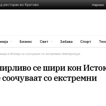
Најново
ед ресторан во Кратово
нија
Бизнис
Свет
Забава
Спорт
Тех
анија и Италија се соочуваат со екстремни температури
пирливо се шири кон Исток
е соочуваат со екстремни