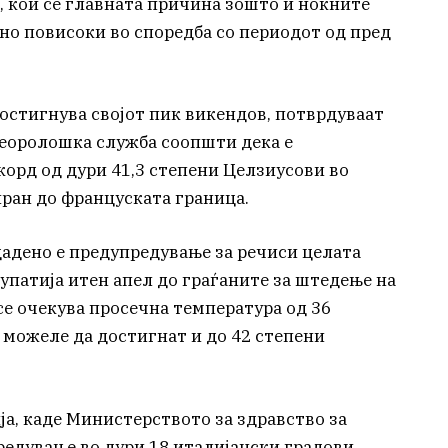
 кои се главната причина зошто и ноќните
но повисоки во споредба со периодот од пред
достигнува својот пик викендов, потврдуваат
еоролошка служба соопшти дека е
орд од дури 41,3 степени Целзиусови во
иран до француската граница.
адено е предупредување за речиси целата
 упатија итен апел до граѓаните за штедење на
 се очекува просечна температура од 36
 можеле да достигнат и до 42 степени
ја, каде Министерството за здравство за
едување во дури 18 италијански градови.