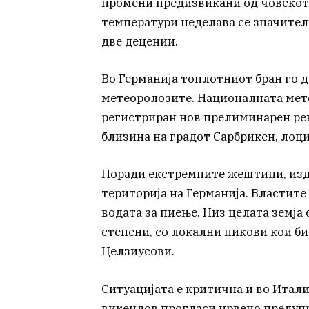
промени предизвикани од човекот,
температури неделава се значител
две децении.
Во Германија топлотниот бран го 
метеоролозите. Националната мет
регистриран нов прелиминарен рек
близина на градот Сарбрикен, лоц
Поради екстремните жештини, изд
територија на Германија. Властите
водата за пиење. Низ целата земја
степени, со локални пикови кои би
Целзиусови.
Ситуацијата е критична и во Итали
викендов прогласи црвено предупр