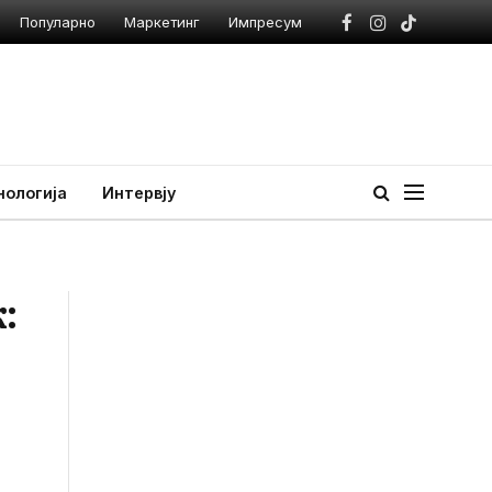
Популарно
Маркетинг
Импресум
Facebook
Instagram
TikTok
нологија
Интервју
: