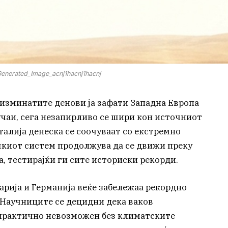
nerated_Image_acnj1hacnj1hacnj
 изминатите денови ја зафати Западна Европа
чаи, сега незапирливо се шири кон источниот
талија денеска се соочуваат со екстремно
шкиот систем продолжува да се движи преку
, тестирајќи ги сите историски рекорди.
арија и Германија веќе забележаа рекордно
 Научниците се децидни дека ваков
 практично невозможен без климатските