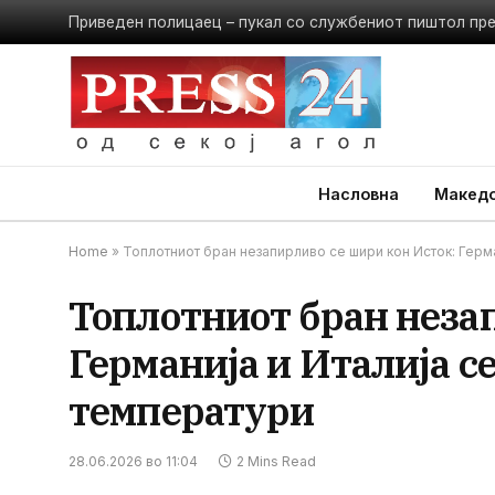
Приведен полицаец – пукал со службениот пиштол пр
Насловна
Македо
Home
»
Топлотниот бран незапирливо се шири кон Исток: Герм
Топлотниот бран неза
Германија и Италија с
температури
28.06.2026 во 11:04
2 Mins Read