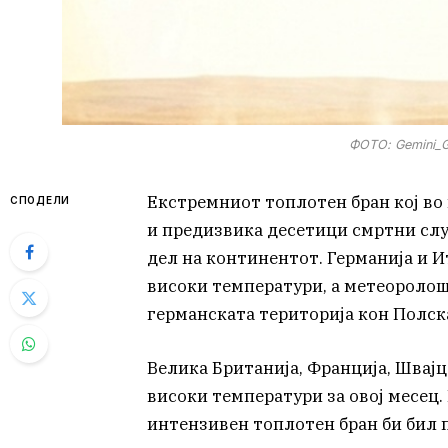
ФОТО: Gemini_Ge
Екстремниот топлотен бран кој во
СПОДЕЛИ
и предизвика десетици смртни слу
дел на континентот. Германија и И
високи температури, а метеороло
германската територија кон Полска
Велика Британија, Франција, Швајц
високи температури за овој месец.
интензивен топлотен бран би бил