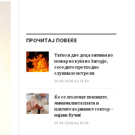
ПРОЧИТАЈ ПОВЕЌЕ
Татко и две деца загинаа во
пожар во куќа во Загорје,
соседите претходно
слушнале истрели
01.08.2026 во 13:40
Ќе се зголемат пензиите,
минималната плата и
платите во јавниот сектор –
најави Вучиќ
01.08.2026 во 13:29