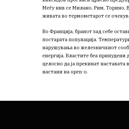
Меѓу нив се Милано, Рим, Торино, 
живата во термометарот се очекува
Во Франција, бранот зад себе оста
постарата популација. Температур
нарушувања во железничкиот сообр
енергија. Властите беа принудени 
целосно да ја прекинат наставата 
настани на open-о.