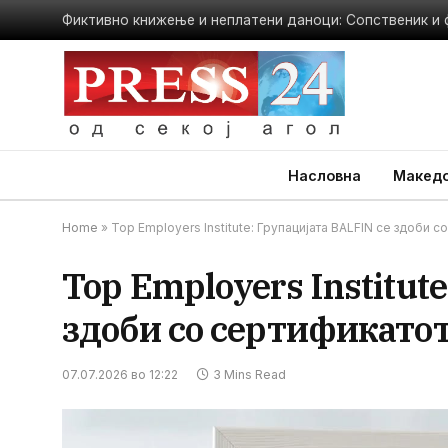
Насловна
Македо
Home
»
Top Employers Institute: Групацијата BALFIN се здоби 
Top Employers Institut
здоби со сертификатот
07.07.2026 во 12:22
3 Mins Read