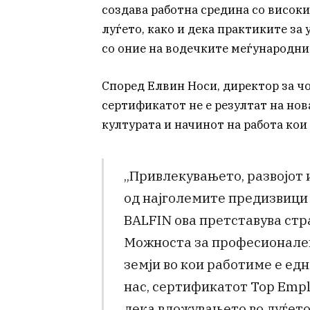
создава работна средина со висок
луѓето, како и дека практиките за
со оние на водечките меѓународни
Според Елвин Носи, директор за чо
сертификатот не е резултат на но
културата и начинот на работа кои 
„Привлекувањето, развојот 
од најголемите предизвици з
BALFIN ова претставува стр
Можноста за професионален
земји во кои работиме е ед
нас, сертификатот Top Empl
дека вложувањето во луѓето