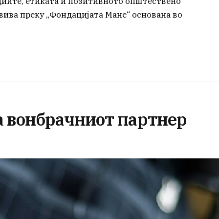
циите, етиката и позитивното општествено
вива преку „Фондацијата Мане“ основана во
а вонбрачниот партнер