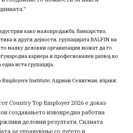
иднината.“
индустрии како малопродажба, банкарство,
тика и други дејности, групацијата BALFIN на
што малку деловни организации можат да го
еѓународна кариера и професионален развој во
една иста групација.
Employers Institute, Адриан Селигман, изјави:
т Country Top Employer 2026 е доказ
 кон создавањето извонредна работна
држливи деловни резултати. Силната
ата за управување со луѓето и