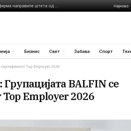
Најново
Фиктивно книжење и неплатени даноци: Сопственик и фирма направиле штета од 7,2 милиони денари
нија
Бизнис
Свет
Забава
Спорт
Тех
со сертификатот Top Employer 2026
e: Групацијата BALFIN се
 Top Employer 2026