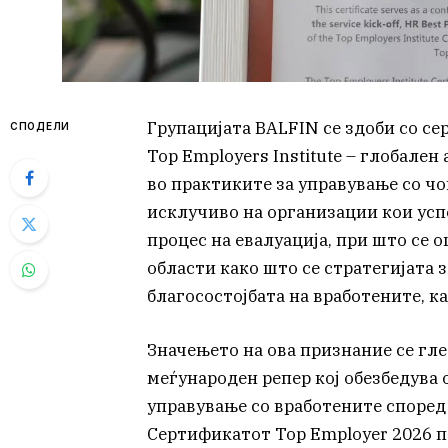
Групацијата BALFIN се здоби со се
СПОДЕЛИ
Top Employers Institute – глобале
во практиките за управување со ч
исклучиво на организации кои усп
процес на евалуација, при што се 
области како што се стратегијата з
благосостојбата на вработените, к
Значењето на ова признание се гле
меѓународен репер кој обезбедува 
управување со вработените според
Сертификатот Top Employer 2026 п