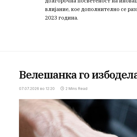
долгорочна посветеност на инова
влијание, кое дополнително се раз
2023 година.
Велешанка го избодел
07.07.2026 во 12:20
2 Mins Read