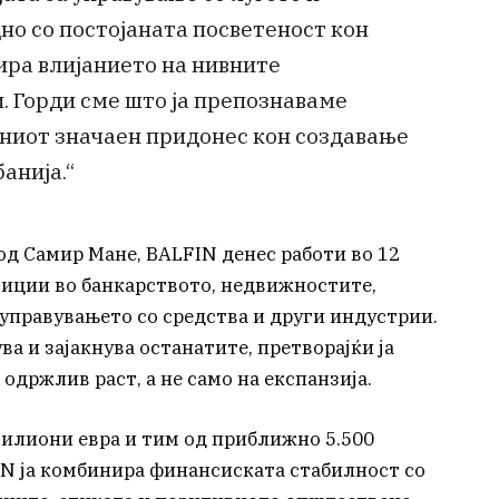
но со постојаната посветеност кон
ира влијанието на нивните
 Горди сме што ја препознаваме
иниот значаен придонес кон создавање
анија.“
од Самир Мане, BALFIN денес работи во 12
стиции во банкарството, недвижностите,
управувањето со средства и други индустрии.
а и зајакнува останатите, претворајќи ја
одржлив раст, а не само на експанзија.
илиони евра и тим од приближно 5.500
N ја комбинира финансиската стабилност со