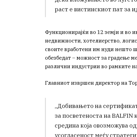
раст е вистинскиот пат за 
Функционирајќи во 12 земји и во 
недвижности, хотелиерство, логис
своите вработени им нуди нешто 
обезбедат – можност за градење м
различни индустрии во рамките на 
Главниот извршен директор на Top 
„Добивањето на сертификато
за посветеноста на BALFIN
средина која овозможува о
усогласеност меѓу стратегиј