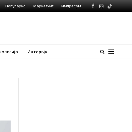
Популарно
Маркетинг
Импресум
Facebook
Instagram
TikTok
нологија
Интервју