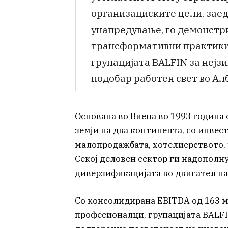
организациските цели, заед
унапредување, го демонстр
трансформативни практики.
групацијата BALFIN за нејз
подобар работен свет во Алб
Основана во Виена во 1993 година 
земји на два континента, со инве
малопродажбата, хотелиерството, 
Секој деловен сектор ги надополнув
диверзификацијата во двигател на 
Со консолидирана EBITDA од 163 м
професионалци, групацијата BALFI