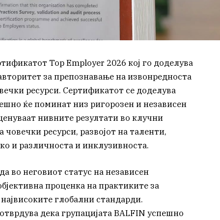
ртификатот Top Employer 2026 кој го доделува
н авторитет за препознавање на извонредноста
овечки ресурси. Сертификатот се доделува
ешно ќе поминат низ ригорозен и независен
оценуваат нивните резултати во клучни
а човечки ресурси, развојот на таленти,
ако и различноста и инклузивноста.
да во неговиот статус на независен
објективна проценка на практиките за
 највисоките глобални стандарди.
отврдува дека групацијата BALFIN успешно