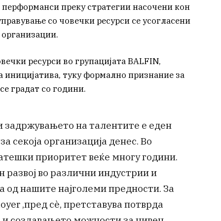
и перформанси преку стратегии насочени кон
 управување со човечки ресурси се усогласени
 организации.
вечки ресурси во групацијата BALFIN,
ва иницијатива, туку формално признание за
се градат со години.
и задржувањето на талентите е еден
а секоја организација денес. Во
атешки приоритет веќе многу години.
 развој во различни индустрии и
на од нашите најголеми предности. За
oyer ,пред сè, претставува потврда
 и создавањето можности за нивен