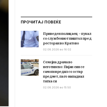
ПРОЧИТАЈ ПОВЕЌЕ
Приведен полицаец – пукал
со службениот пиштол пред
ресторан во Кратово
02.08.2026 во 16:02
Семејна драма во
неготинско: Пијан син се
самоповредил со остар
предмет, па го нападнал
татка си
02.08.2026 во 15:50