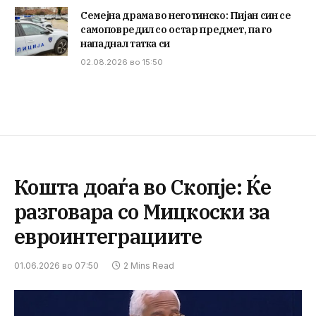
Семејна драма во неготинско: Пијан син се
самоповредил со остар предмет, па го
нападнал татка си
02.08.2026 во 15:50
Кошта доаѓа во Скопје: Ќе
разговара со Мицкоски за
евроинтеграциите
01.06.2026 во 07:50
2 Mins Read