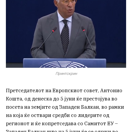
Принтскрин
Претседателот на Европскиот совет, Антонио
Кошта, од денеска до 5 јуни ќе престојува во
посета на земјите од Западен Балкан, во рамки
на која ќе оствари средби со лидерите од
регионот и ќе копретседава со Самитот ЕУ –
Западен Балкан што на 5 јуни ќе се одржи во