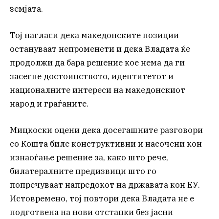
земјата.
Тој нагласи дека македонските позиции
остануваат непроменети и дека Владата ќе
продолжи да бара решение кое нема да ги
засегне достоинството, идентитетот и
националните интереси на македонскиот
народ и граѓаните.
Мицкоски оцени дека досегашните разговори
со Кошта биле конструктивни и насочени кон
изнаоѓање решение за, како што рече,
билатералните предизвици што го
попречуваат напредокот на државата кон ЕУ.
Истовремено, тој повтори дека Владата не е
подготвена на нови отстапки без јасни