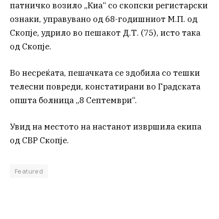
патничко возило „Киа“ со скопски регистарски
ознаки, управувано од 68-годишниот М.П. од
Скопје, удрило во пешакот Д.Т. (75), исто така
од Скопје.
Во несреќата, пешачката се здобила со тешки
телесни повреди, констатирани во Градската
општа болница „8 Септември“.
Увид на местото на настанот извршила екипа
од СВР Скопје.
Featured