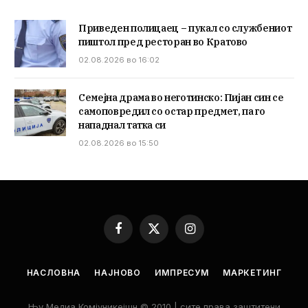
Приведен полицаец – пукал со службениот
пиштол пред ресторан во Кратово
02.08.2026 во 16:02
Семејна драма во неготинско: Пијан син се
самоповредил со остар предмет, па го
нападнал татка си
02.08.2026 во 15:50
Facebook
X
Instagram
(Twitter)
НАСЛОВНА
НАЈНОВО
ИМПРЕСУМ
МАРКЕТИНГ
Њу Медиа Комјуникејшн © 2010 | сите права заштитени