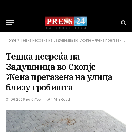
Home
»
Тешка несреќа на Задушница во Скопје – Жена прегазена на улица близу гробишта
Тешка несреќа на
Задушница во Скопје –
Жена прегазена на улица
близу гробишта
01.06.2026 во 07:55
1 Min Read