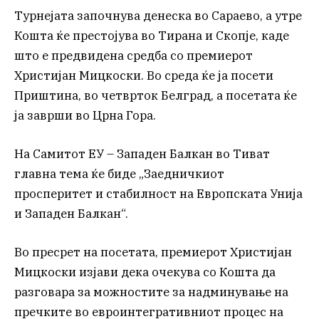
Турнејата започнува денеска во Сараево, а утре
Кошта ќе престојува во Тирана и Скопје, каде
што е предвидена средба со премиерот
Христијан Мицкоски. Во среда ќе ја посети
Приштина, во четврток Белград, а посетата ќе
ја заврши во Црна Гора.
На Самитот ЕУ – Западен Балкан во Тиват
главна тема ќе биде „Заедничкиот
просперитет и стабилност на Европската Унија
и Западен Балкан“.
Во пресрет на посетата, премиерот Христијан
Мицкоски изјави дека очекува со Кошта да
разговара за можностите за надминување на
пречките во евроинтегративниот процес на