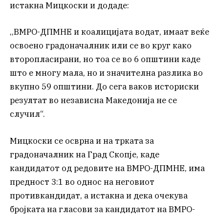
истакна Мицкоски и додаде:
,,ВМРО-ДПМНЕ и коалицијата водат, имаат веќе
освоено градоначалник или се во круг како
второпласирани, но тоа се во 6 општини каде
што е многу мала, но и значителна разлика во
вкупно 59 општини. До сега ваков историски
резултат во независна Македонија не се
случил“.
Мицкоски се осврна и на трката за
градоначалник на Град Скопје, каде
кандидатот од редовите на ВМРО-ДПМНЕ, има
предност 3:1 во однос на неговиот
противкандидат, а истакна и дека очекува
бројката на гласови за кандидатот на ВМРО-