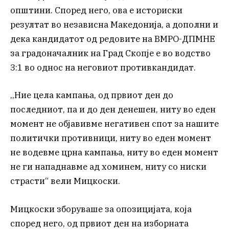
општини. Според него, ова е историски
резултат во независна Македонија, а дополни и
дека кандидатот од редовите на ВМРО-ДПМНЕ
за градоначалник на Град Скопје е во водство
3:1 во однос на неговиот противкандидат.
,,Ние цела кампања, од првиот ден до
последниот, па и до ден денешен, ниту во еден
момент не објавивме негативен спот за нашите
политички противници, ниту во еден момент
не водевме црна кампања, ниту во еден момент
не ги нападнавме ад хоминем, ниту со ниски
страсти“ вели Мицкоски.
Мицкоски зборуваше за опозицијата, која
според него, од првиот ден на изборната