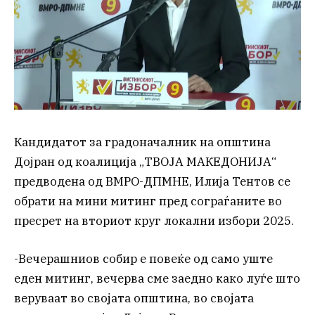
Кандидатот за градоначалник на општина
Дојран од коалиција „ТВОЈА МАКЕДОНИЈА“
предводена од ВМРО-ДПМНЕ, Илија Тентов се
обрати на мини митинг пред сограѓаните во
пресрет на вториот круг локални избори 2025.
-Вечерашниов собир е повеќе од само уште
еден митинг, вечерва сме заедно како луѓе што
веруваат во својата општина, во својата