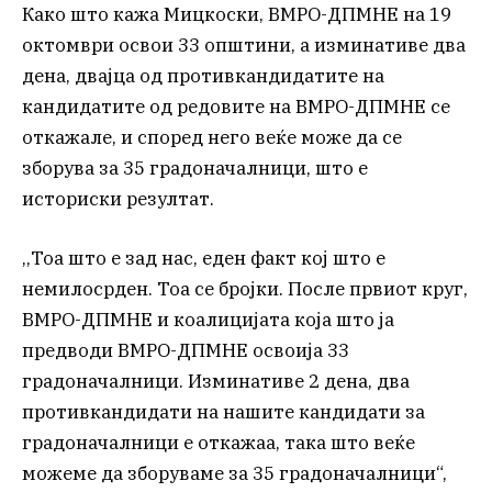
Како што кажа Мицкоски, ВМРО-ДПМНЕ на 19
октомври освои 33 општини, а изминативе два
дена, двајца од противкандидатите на
кандидатите од редовите на ВМРО-ДПМНЕ се
откажале, и според него веќе може да се
зборува за 35 градоначалници, што е
историски резултат.
,,Тоа што е зад нас, еден факт кој што е
немилосрден. Тоа се бројки. После првиот круг,
ВМРО-ДПМНЕ и коалицијата која што ја
предводи ВМРО-ДПМНЕ освоија 33
градоначалници. Изминативе 2 дена, два
противкандидати на нашите кандидати за
градоначалници е откажаа, така што веќе
можеме да зборуваме за 35 градоначалници“,