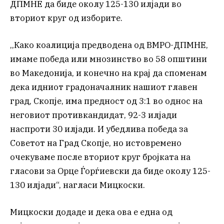
ДПМНЕ да биде околу 125-130 илјади во
вториот круг од изборите.
,,Како коалиција предводена од ВМРО-ДПМНЕ,
имаме победа или мнозинство во 58 општини
во Македонија, и конечно на крај да споменам
дека идниот градоначалник нашиот главен
град, Скопје, има предност од 3:1 во однос на
неговиот противкандидат, 92-3 илјади
наспроти 30 илјади. И убедлива победа за
Советот на Град Скопје, но истовремено
очекуваме после вториот круг бројката на
гласови за Орце Ѓорѓиевски да биде околу 125-
130 илјади“, нагласи Мицкоски.
Мицкоски додаде и дека ова е една од