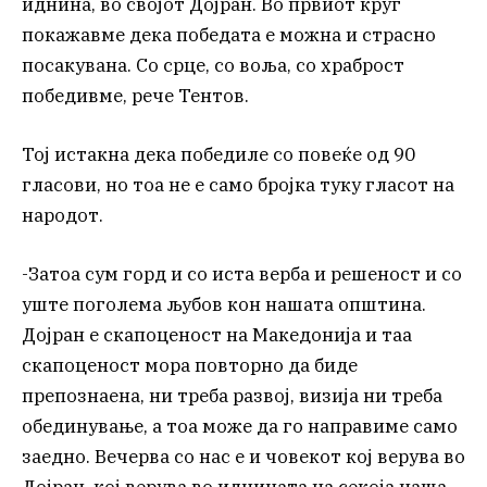
иднина, во својот Дојран. Во првиот круг
покажавме дека победата е можна и страсно
посакувана. Со срце, со воља, со храброст
победивме, рече Тентов.
Тој истакна дека победиле со повеќе од 90
гласови, но тоа не е само бројка туку гласот на
народот.
-Затоа сум горд и со иста верба и решеност и со
уште поголема љубов кон нашата општина.
Дојран е скапоценост на Македонија и таа
скапоценост мора повторно да биде
препознаена, ни треба развој, визија ни треба
обединување, а тоа може да го направиме само
заедно. Вечерва со нас е и човекот кој верува во