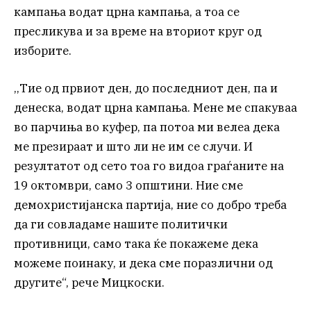
кампања водат црна кампања, а тоа се
пресликува и за време на вториот круг од
изборите.
,,Тие од првиот ден, до последниот ден, па и
денеска, водат црна кампања. Мене ме спакуваа
во парчиња во куфер, па потоа ми велеа дека
ме презираат и што ли не им се случи. И
резултатот од сето тоа го видоа граѓаните на
19 октомври, само 3 општини. Ние сме
демохристијанска партија, ние со добро треба
да ги совладаме нашите политички
противници, само така ќе покажеме дека
можеме поинаку, и дека сме поразлични од
другите“, рече Мицкоски.