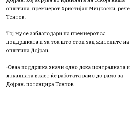
Дојран, кој верува во иднината на секоја наша
општина, премиерот Христијан Мицкоски, рече
Тентов.
Тој му се заблагодари на премиерот за
поддршката и за тоа што стои зад жителите на
општина Дојран.
-Оваа поддршка значи едно дека централната и
локалната власт ќе работата рамо до рамо за
Дојран, потенцира Тентов