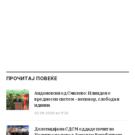
ПРОЧИТАЈ ПОВЕЌЕ
Андоновски од Смилево: Илинден е
вредносен систем – непокор, слобода и
иднина
02.08.2026 во 11:25
Делегација на СДСМ оддаде почит во