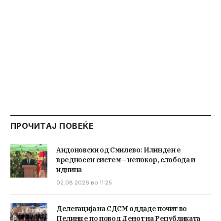
ПРОЧИТАЈ ПОВЕЌЕ
Андоновски од Смилево: Илинден е
вредносен систем – непокор, слобода и
иднина
02.08.2026 во 11:25
Делегација на СДСМ оддаде почит во
Пелинце по повод Денот на Републиката