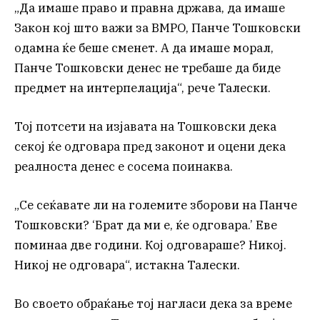
„Да имаше право и правна држава, да имаше
Закон кој што важи за ВМРО, Панче Тошковски
одамна ќе беше сменет. А да имаше морал,
Панче Тошковски денес не требаше да биде
предмет на интерпелација“, рече Талески.
Тој потсети на изјавата на Тошковски дека
секој ќе одговара пред законот и оцени дека
реалноста денес е сосема поинаква.
„Се сеќавате ли на големите зборови на Панче
Тошковски? ‘Брат да ми е, ќе одговара.’ Еве
поминаа две години. Кој одговараше? Никој.
Никој не одговара“, истакна Талески.
Во своето обраќање тој нагласи дека за време