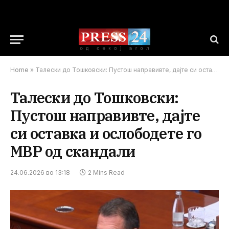
Home
»
Талески до Тошковски: Пустош направивте, дајте си оставка и ослободете го МВР од скандали
Талески до Тошковски:
Пустош направивте, дајте
си оставка и ослободете го
МВР од скандали
24.06.2026 во 13:18
2 Mins Read