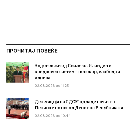
ПРОЧИТАЈ ПОВЕЌЕ
Андоновски од Смилево: Илинден е
вредносен систем – непокор, слобода и
иднина
02.08.2026 во 11:25
Делегација на СДСМ оддаде почит во
Пелинце по повод Денот на Републиката
02.08.2026 во 10:44