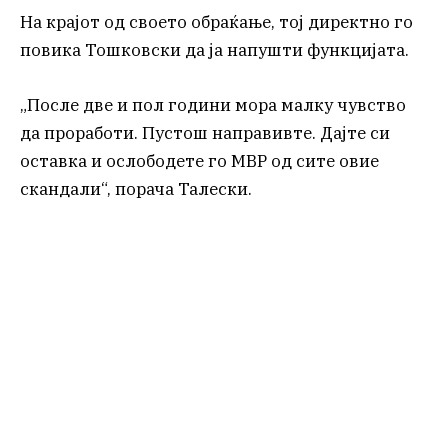
На крајот од своето обраќање, тој директно го
повика Тошковски да ја напушти функцијата.
„После две и пол години мора малку чувство
да проработи. Пустош направивте. Дајте си
оставка и ослободете го МВР од сите овие
скандали“, порача Талески.