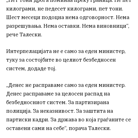
килограми, не педесет килограми, пет тони.
Шест месеци подоцна нема одговорност. Нема
разрешувања. Нема оставки. Нема виновници“,
рече Талески.
Интерпелацијата не е само за еден министер,
туку за состојбите во целиот безбедносен
систем, додаде тој.
„Денес не расправаме само за еден министер.
Денес расправаме за целосен распад на
безбедносниот систем. За партизирана
полиција. За неказнивост. За заштита на
партиски кадри. За држава во која граѓаните се
оставени сами на себе“, порача Талески.