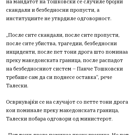
на мандатот на Тошковски се случиле бројни
скандали и безбедносни пропусти, а
институциите не утврдиле одговорност.
„После сите скандали, после сите пропусти,
после сите убиства, трагедии, безбедносни
инциденти, после пет тони дрога што поминаа
преку македонската граница, после распадот
на безбедносниот систем – Панче Тошковски
требаше сам да си поднесе оставка“, рече
Талески.
Осврнувајќи се на случајот со петте тони дрога
кои поминале преку македонската граница,
Талески побара одговори од министерот.
„Пет тони дрога поминаа преку граница. Не пет