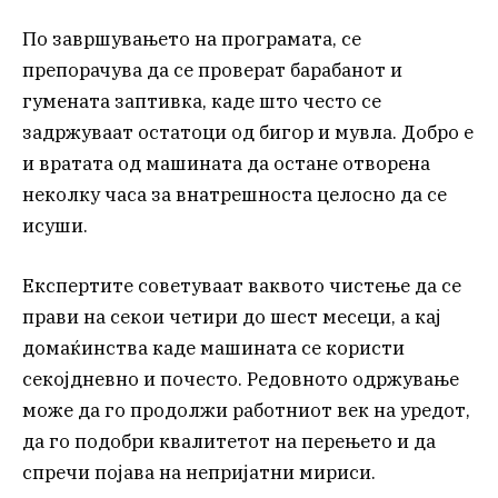
По завршувањето на програмата, се
препорачува да се проверат барабанот и
гумената заптивка, каде што често се
задржуваат остатоци од бигор и мувла. Добро е
и вратата од машината да остане отворена
неколку часа за внатрешноста целосно да се
исуши.
Експертите советуваат ваквото чистење да се
прави на секои четири до шест месеци, а кај
домаќинства каде машината се користи
секојдневно и почесто. Редовното одржување
може да го продолжи работниот век на уредот,
да го подобри квалитетот на перењето и да
спречи појава на непријатни мириси.