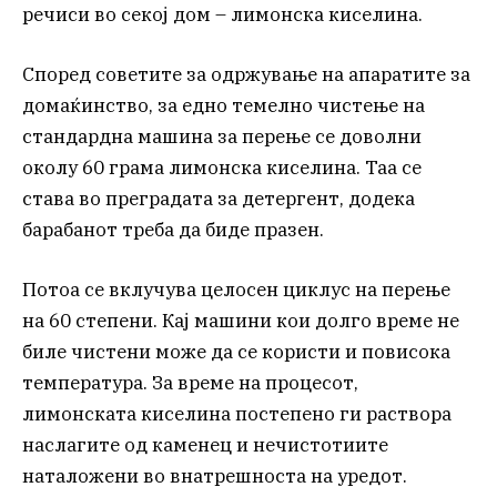
речиси во секој дом – лимонска киселина.
Според советите за одржување на апаратите за
домаќинство, за едно темелно чистење на
стандардна машина за перење се доволни
околу 60 грама лимонска киселина. Таа се
става во преградата за детергент, додека
барабанот треба да биде празен.
Потоа се вклучува целосен циклус на перење
на 60 степени. Кај машини кои долго време не
биле чистени може да се користи и повисока
температура. За време на процесот,
лимонската киселина постепено ги раствора
наслагите од каменец и нечистотиите
наталожени во внатрешноста на уредот.