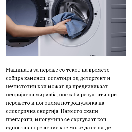
Машината за перење со текот на времето
собира каменец, остатоци од детергент и
нечистотии кои можат да предизвикаат
непријатна миризба, послаби резултати при
перењето и поголема потрошувачка на
електрична енергија. Наместо скапи
препарати, многумина се свртуваат кон
едноставно решение кое може да се најде