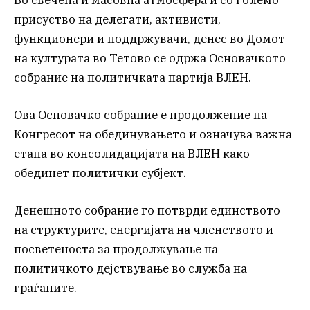
Во свечена и масовна атмосфера и со големо
присуство на делегати, активисти,
функционери и поддржувачи, денес во Домот
на културата во Тетово се одржа Основачкото
собрание на политичката партија ВЛЕН.
Ова Основачко собрание е продолжение на
Конгресот на обединувањето и означува важна
етапа во консолидацијата на ВЛЕН како
обединет политички субјект.
Денешното собрание го потврди единството
на структурите, енергијата на членството и
посветеноста за продолжување на
политичкото дејствување во служба на
граѓаните.