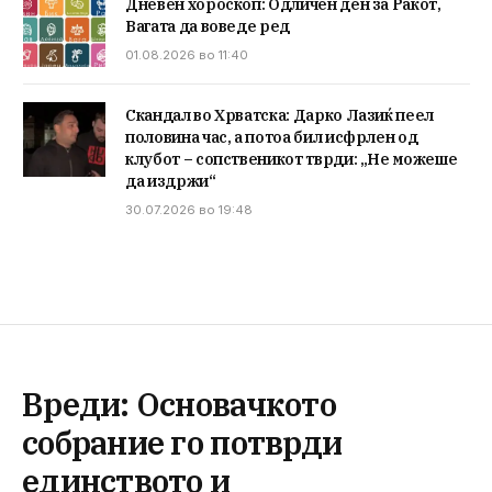
Дневен хороскоп: Одличен ден за Ракот,
Вагата да воведе ред
01.08.2026 во 11:40
Скандал во Хрватска: Дарко Лазиќ пеел
половина час, а потоа бил исфрлен од
клубот – сопственикот тврди: „Не можеше
да издржи“
30.07.2026 во 19:48
Вреди: Основачкото
собрание го потврди
единството и