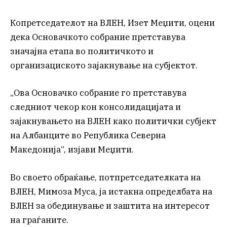
Копретседателот на ВЛЕН, Изет Меџити, оцени
дека Основачкото собрание претставува
значајна етапа во политичкото и
организациското зајакнување на субјектот.
„Ова Основачко собрание го претставува
следниот чекор кон консолидацијата и
зајакнувањето на ВЛЕН како политички субјект
на Албанците во Република Северна
Македонија“, изјави Меџити.
Во своето обраќање, потпретседателката на
ВЛЕН, Мимоза Муса, ја истакна определбата на
ВЛЕН за обединување и заштита на интересот
на граѓаните.