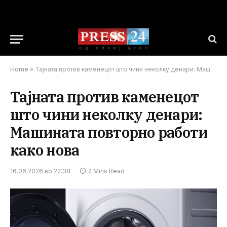
Home
»
Тајната против каменецот што чини неколку денари: Машината повторно работи како нова
Тајната против каменецот
што чини неколку денари:
Машината повторно работи
како нова
16.06.2026 во 22:38
2 Mins Read